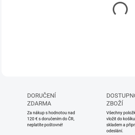
MOŽ
Náhr
DETA
DORUČENÍ
DOSTUPN
ZDARMA
ZBOŽÍ
Za nákup s hodnotou nad
Všechny položky
120 € s doručením do ČR,
vložit do koší
neplatíte poštovné!
skladem a přip
odeslání.