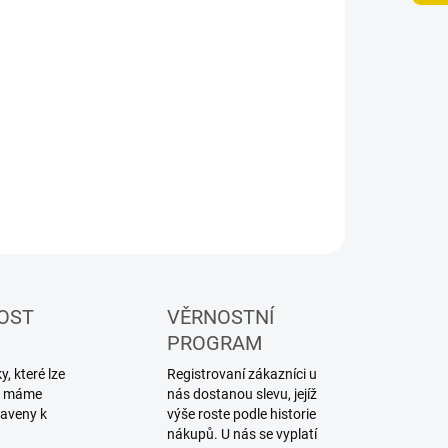
NOSTI DORUČENÍ
−
+
Přidat do košíku
adní díl pro RC model tahače
ILNÍ INFORMACE
ZEPTAT SE
HLÍDAT
OST
VĚRNOSTNÍ
PROGRAM
, které lze
Registrovaní zákazníci u
ku máme
nás dostanou slevu, jejíž
raveny k
výše roste podle historie
nákupů. U nás se vyplatí