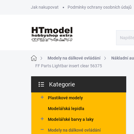
Přejít
Jak nakupovat
Podmínky ochrany osobních údajů
na
obsah
Domů
Modely na dálkové ovládání
Nákladní aut
FF Parts Lightbar insert clear 56375
P
Kategorie
o
Přeskočit
s
kategorie
t
Plastikové modely
r
Modelářská lepidla
a
n
Modelářské barvy a laky
n
Modely na dálkové ovládání
í