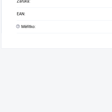
Záruka
:
EAN
:
?
Měřítko
: