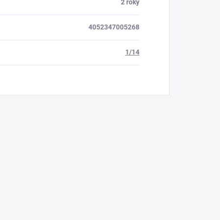
2 roky
4052347005268
1/14