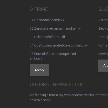
p
a
O FIRMĚ
SLU
t
í
01 Obchodní podmínky
Věrno
02 Záruční a reklamační podmínky
Slevy 
03 Reklamační formulář
Prodej
04 Odstoupení spotřebitele od smlouvy
Konta
05 Formulář pro odstoupení od
Servis
smlouvy
Arc
Archiv
ODEBÍRAT NEWSLETTER
Vložte svůj e-mail a my vám budeme zasílat informa
našem e-shopu.