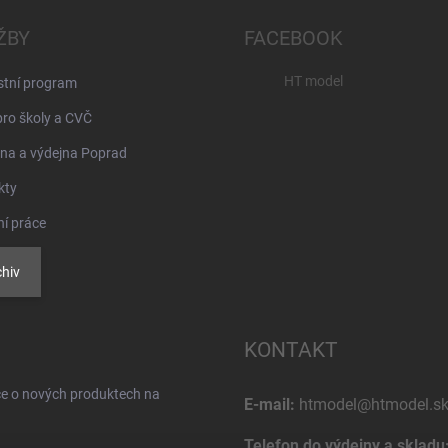
ŽBY
FACEBOOK
HT model
stní program
pro školy a CVČ
na a výdejna Poprad
kty
ní práce
hiv
KONTAKT
ce o nových produktech na
E-mail:
htmodel@htmodel.s
Telefon do výdejny a skladu