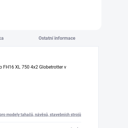
ka
Ostatní informace
o FH16 XL 750 4x2 Globetrotter v
 pro modely tahačů, návěsů, stavebních strojů