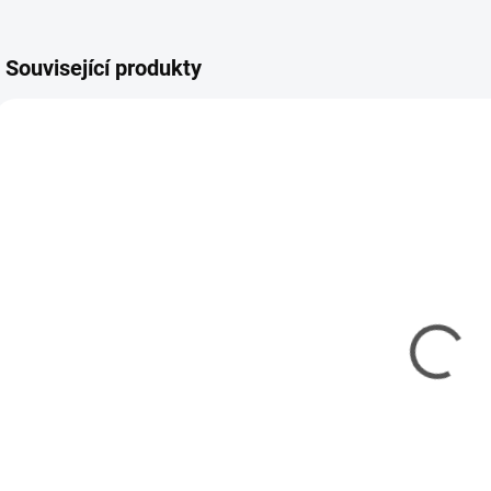
Související produkty
TAM-56375
3EC5005
SKLADEM
SKLADEM
(1 KS)
(1 KS)
Tamiya RC
Adaptér
Volvo FH16 XL
balanceru
750 4x2
Raytronic
Globetrotter
Polyquest
9 679 Kč
78 Kč
1/14 KIT
(Ray, E-tech)
7 869 Kč bez DPH
63 Kč bez DPH
Do košíku
Do košíku