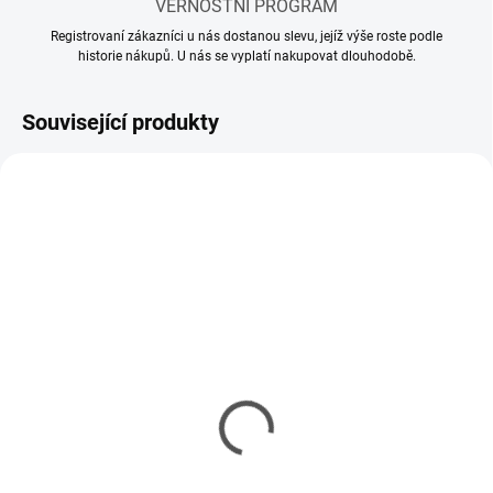
VĚRNOSTNÍ PROGRAM
Registrovaní zákazníci u nás dostanou slevu, jejíž výše roste podle
historie nákupů. U nás se vyplatí nakupovat dlouhodobě.
Související produkty
SKLADEM
SKLADEM
(11 KS)
(5 KS)
Mr Hobby - Gunze Mr.
Mr Hobby - Gunze Mr.
Cement S (40 ml)
Cement SP (40 ml)
143 Kč
150 Kč
116 Kč bez DPH
122 Kč bez DPH