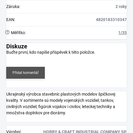
Záruka
:
2 roky
EAN
:
4820183310347
?
Měřítko
:
1/35
Diskuze
Buďte první, kdo napíše příspěvek k této položce.
Přidat komentář
Ukrajinský výrobca stavebníc plastových modelov špičkovej
kvality. V sortimente sú modely vojenských vozidiel, tankov,
civilných vozidiel, figúrok vojakov i civilov, leteckej techniky a
množstva doplnkov pre diorámy.
Výrobní
HOBBY & CRAFT INDUSTRIAL COMPANY SP.