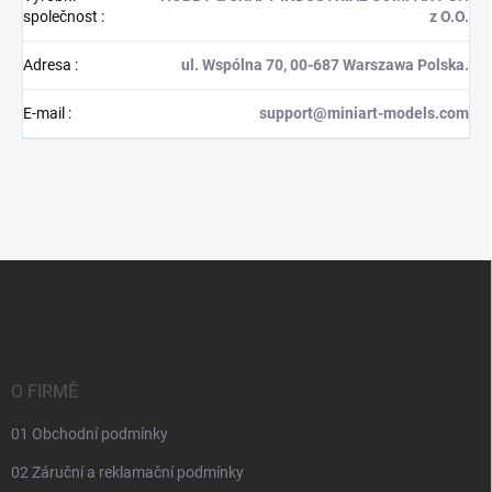
společnost
:
z O.O.
Adresa
:
ul. Wspólna 70, 00-687 Warszawa Polska.
E-mail
:
support@miniart-models.com
Z
á
p
a
t
í
O FIRMĚ
01 Obchodní podmínky
02 Záruční a reklamační podmínky