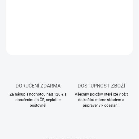
MOŽNOSTI
DORUČENÍ
−
+
Přidat do košíku
ZEPTAT SE
HLÍDAT
DORUČENÍ ZDARMA
DOSTUPNOST ZBOŽÍ
Za nákup s hodnotou nad 120 € s
Všechny položky, které lze vložit
doručením do ČR, neplatíte
do košíku máme skladem a
poštovné!
připraveny k odeslání.