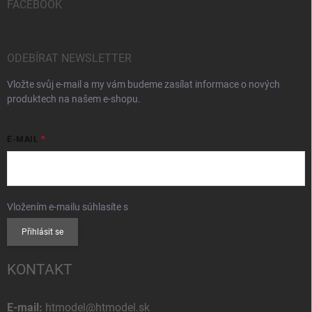
FACEBOOK
ODEBÍRAT NEWSLETTER
Vložte svůj e-mail a my vám budeme zasílat informace o nových
produktech na našem e-shopu.
E-MAIL
Vložením e-mailu súhlasíte s
podmienkami ochrany osobných údajov
Přihlásit se
KONTAKT
E-mail:
htmodel@htmodel.sk