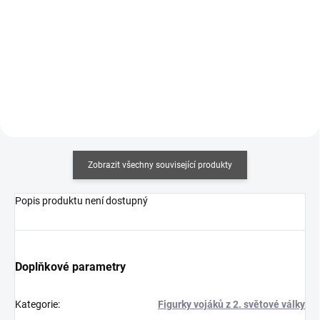
Měrná
Měrná
357,50 Kč / 100 ml
375 Kč / 100 ml
cena:
cena:
Do košíku
Do košíku
Zobrazit všechny související produkty
Popis produktu není dostupný
Doplňkové parametry
Kategorie
:
Figurky vojáků z 2. světové války