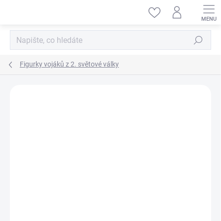
Přejít
na
obsah
Hledat
Figurky vojáků z 2. světové války
ZNAČKA:
MINIART