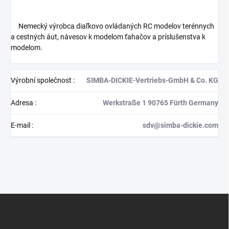
Nemecký výrobca diaľkovo ovládaných RC modelov terénnych
a cestných áut, návesov k modelom ťahačov a príslušenstva k
modelom.
Výrobní společnost
:
SIMBA-DICKIE-Vertriebs-GmbH & Co. KG
Adresa
:
Werkstraße 1 90765 Fürth Germany
E-mail
:
sdv@simba-dickie.com
Z
á
p