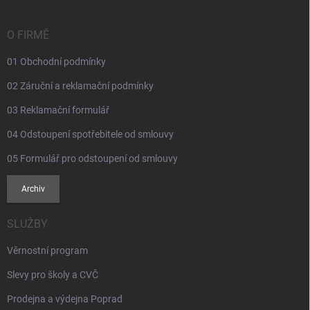
a
t
í
O FIRMĚ
01 Obchodní podmínky
02 Záruční a reklamační podmínky
03 Reklamační formulář
04 Odstoupení spotřebitele od smlouvy
05 Formulář pro odstoupení od smlouvy
Archiv
SLUŽBY
Věrnostní program
Slevy pro školy a CVČ
Prodejna a výdejna Poprad