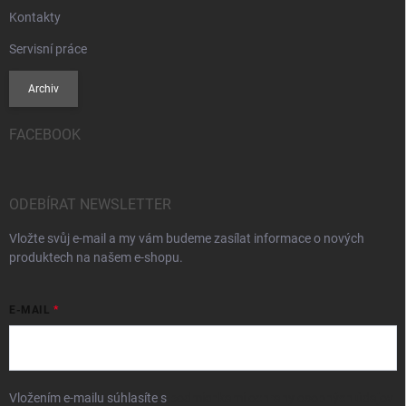
Kontakty
Servisní práce
Archiv
FACEBOOK
ODEBÍRAT NEWSLETTER
Vložte svůj e-mail a my vám budeme zasílat informace o nových
produktech na našem e-shopu.
E-MAIL
Vložením e-mailu súhlasíte s
podmienkami ochrany osobných údajov