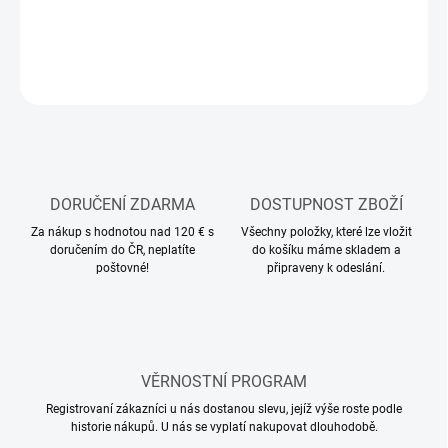
DETAILNÍ INFORMACE
ZEPTAT SE
HLÍDAT
DORUČENÍ ZDARMA
DOSTUPNOST ZBOŽÍ
Za nákup s hodnotou nad 120 € s
Všechny položky, které lze vložit
doručením do ČR, neplatíte
do košíku máme skladem a
poštovné!
připraveny k odeslání.
VĚRNOSTNÍ PROGRAM
Registrovaní zákazníci u nás dostanou slevu, jejíž výše roste podle
historie nákupů. U nás se vyplatí nakupovat dlouhodobě.