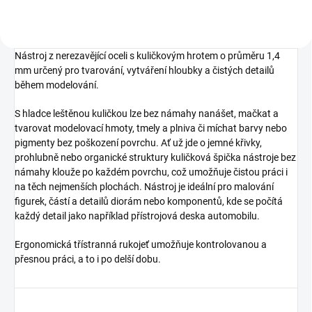
Nástroj z nerezavějící oceli s kuličkovým hrotem o průměru 1,4
mm určený pro tvarování, vytváření hloubky a čistých detailů
během modelování.
S hladce leštěnou kuličkou lze bez námahy nanášet, mačkat a
tvarovat modelovací hmoty, tmely a plniva či míchat barvy nebo
pigmenty bez poškození povrchu. Ať už jde o jemné křivky,
prohlubně nebo organické struktury kuličková špička nástroje bez
námahy klouže po každém povrchu, což umožňuje čistou práci i
na těch nejmenších plochách. Nástroj je ideální pro malování
figurek, částí a detailů diorám nebo komponentů, kde se počítá
každý detail jako například přístrojová deska automobilu.
Ergonomická třístranná rukojeť umožňuje kontrolovanou a
přesnou práci, a to i po delší dobu.