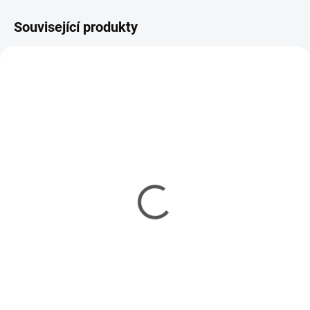
Související produkty
SKLADEM
SKLADEM
(10 KS)
(10 KS)
IronPoint Brush 1,0 mm
IronPoint Brush 2,0 mm
Ball
Ball
177 Kč
187 Kč
144 Kč bez DPH
152 Kč bez DPH
Do košíku
Do košíku