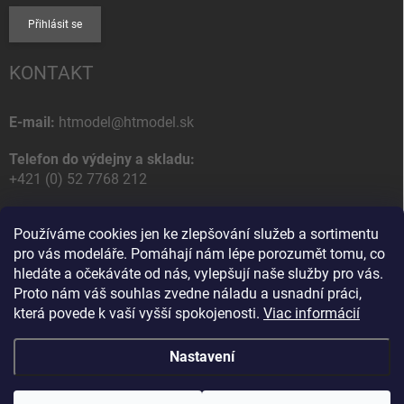
Přihlásit se
KONTAKT
E-mail:
htmodel@htmodel.sk
Telefon do výdejny a skladu:
+421 (0) 52 7768 212
Poštovní / Odběrná adresa:
Používáme cookies jen ke zlepšování služeb a sortimentu
HT model
pro vás modeláře. Pomáhají nám lépe porozumět tomu, co
Na letisko 49
hledáte a očekáváte od nás, vylepšují naše služby pro vás.
058 01 Poprad
Proto nám váš souhlas zvedne náladu a usnadní práci,
Slovenská Republika
která povede k vaší vyšší spokojenosti.
Viac informácií
Nastavení
Copyright 2026
HT model
. Všechna práva vyhrazena.
Upravit nastavení