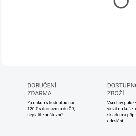
MOŽ
DETA
DORUČENÍ
DOSTUPN
ZDARMA
ZBOŽÍ
Za nákup s hodnotou nad
Všechny položky
120 € s doručením do ČR,
vložit do koší
neplatíte poštovné!
skladem a přip
odeslání.