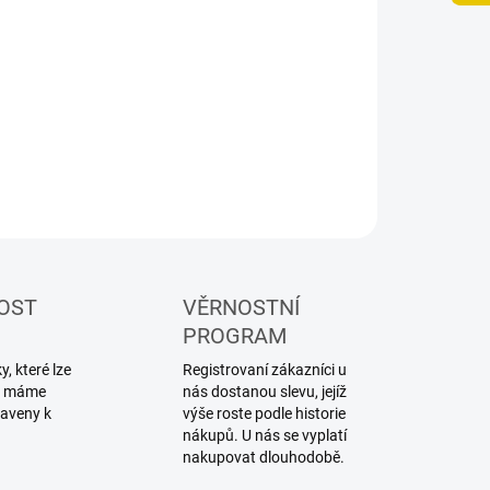
NOSTI DORUČENÍ
−
+
Přidat do košíku
ILNÍ INFORMACE
ZEPTAT SE
HLÍDAT
OST
VĚRNOSTNÍ
PROGRAM
, které lze
Registrovaní zákazníci u
ku máme
nás dostanou slevu, jejíž
raveny k
výše roste podle historie
nákupů. U nás se vyplatí
nakupovat dlouhodobě.