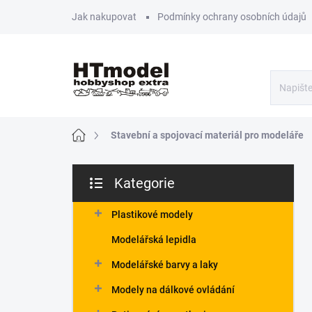
Přejít
Jak nakupovat
Podmínky ochrany osobních údajů
na
obsah
Domů
Stavební a spojovací materiál pro modeláře
P
Kategorie
o
Přeskočit
s
kategorie
t
Plastikové modely
r
Modelářská lepidla
a
n
Modelářské barvy a laky
n
Modely na dálkové ovládání
í
p