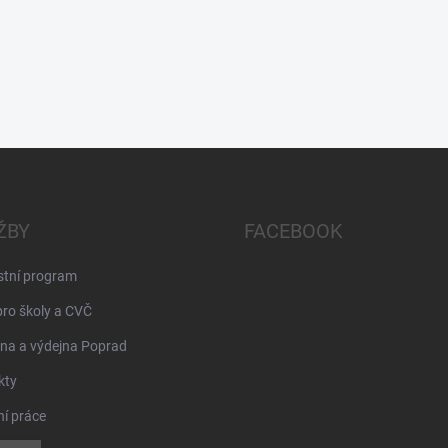
ŽBY
FACEBOOK
stní program
pro školy a CVČ
na a výdejna Poprad
kty
ní práce