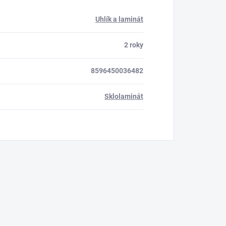
Uhlík a laminát
2 roky
8596450036482
Sklolaminát