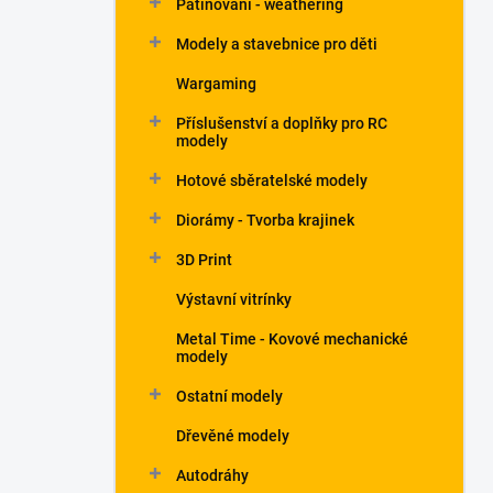
Patinování - weathering
a
n
Modely a stavebnice pro děti
e
Wargaming
l
Příslušenství a doplňky pro RC
modely
Hotové sběratelské modely
Diorámy - Tvorba krajinek
3D Print
Výstavní vitrínky
Metal Time - Kovové mechanické
modely
Ostatní modely
Dřevěné modely
Autodráhy