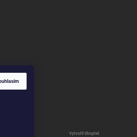
k
:
ouhlasím
Vytvořil Shoptet