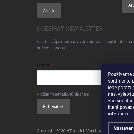
Arc
Archiv
ODEBÍRAT NEWSLETTER
Vložte svůj e-mail a my vám budeme zasílat informa
našem e-shopu.
E-MAIL
Používáme c
sortimentu 
lépe porozu
nás, vylepšu
Vložením e-mailu súhlasíte s
podmienkami ochrany 
váš souhlas
Přihlásit se
která povede
informácií
Nastaven
Copyright 2026
HT model
. Všechna práva vyhrazen