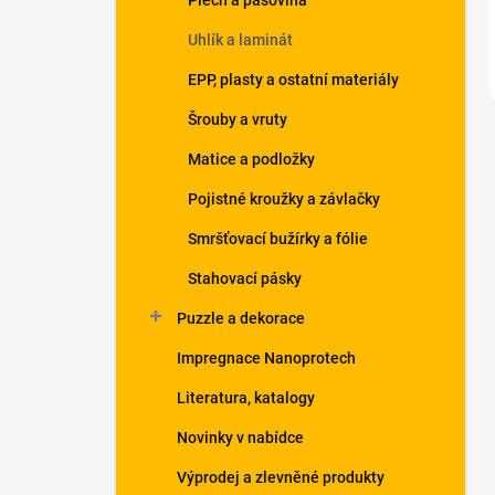
Plech a pásovina
Uhlík a laminát
EPP, plasty a ostatní materiály
Šrouby a vruty
Matice a podložky
Pojistné kroužky a závlačky
Smršťovací bužírky a fólie
Stahovací pásky
Puzzle a dekorace
Impregnace Nanoprotech
Literatura, katalogy
Novinky v nabídce
Výprodej a zlevněné produkty