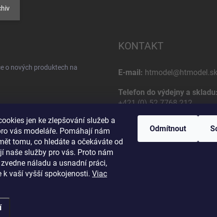
hiv
KONTAKT
ce o nových produktech na
E-mail:
htmodel@htmodel.s
Telefon do výdejny a skladu
+421 (0) 52 7768 212
ookies jen ke zlepšování služeb a
Poštovní / Odběrná adresa:
Odmítnout
S
pro vás modeláře. Pomáhají nám
HT model
mět tomu, co hledáte a očekáváte od
Na letisko 49
jí naše služby pro vás. Proto nám
osobných údajov
058 01 Poprad
 zvedne náladu a usnadní práci,
Slovenská Republika
 k vaší vyšší spokojenosti.
Viac
í
a.
Upravit nastavení cookies