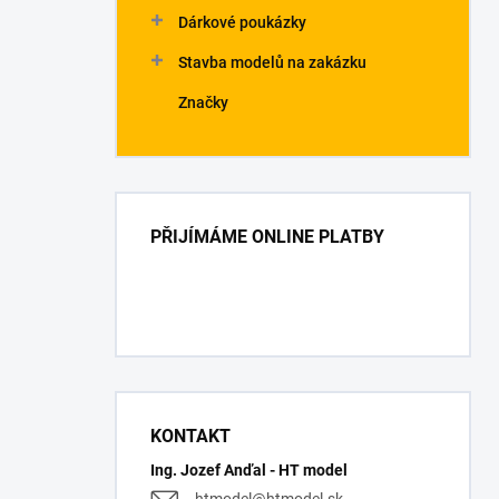
Dárkové poukázky
Stavba modelů na zakázku
Značky
PŘIJÍMÁME ONLINE PLATBY
KONTAKT
Ing. Jozef Anďal - HT model