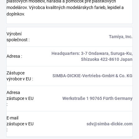
plastových modelov, náradia a pomôcok pre plastikových
modelárov. Výrobca kvalitných modelárskych farieb, lepidiel a
doplnkov.
Výrobní
Tamiya, Inc.
společnost
:
Headquarters: 3-7 Ondawara, Suruga-Ku,
Adresa
:
Shizuoka 422-8610 Japan
Zástupce
SIMBA-DICKIE-Vertriebs-GmbH & Co. KG
výrobce v EU
:
Adresa
zástupce v EU
Werkstraße 1 90765 Fürth Germany
:
E-mail
zástupce v EU
sdv@simba-dickie.com
: