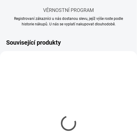
VĚRNOSTNÍ PROGRAM
Registrovaní zákazníci u nás dostanou slevu, jejíž výše roste podle
historie nákupů. U nás se vyplatí nakupovat dlouhodobě.
Související produkty
SKLADEM
(1 KS)
E-Parts - točňa,
servosaver pre ťahač
1/14