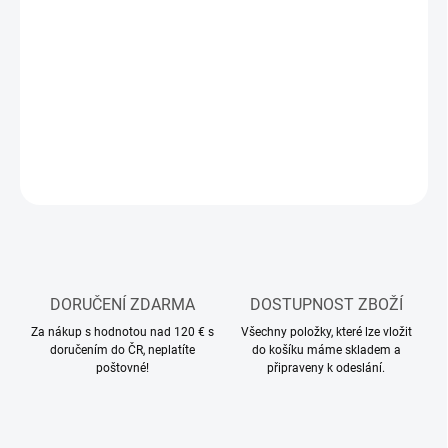
11.8.2026
MOŽNOSTI
DORUČENÍ
−
+
Přidat do košíku
ZEPTAT SE
HLÍDAT
DORUČENÍ ZDARMA
DOSTUPNOST ZBOŽÍ
Za nákup s hodnotou nad 120 € s
Všechny položky, které lze vložit
doručením do ČR, neplatíte
do košíku máme skladem a
poštovné!
připraveny k odeslání.