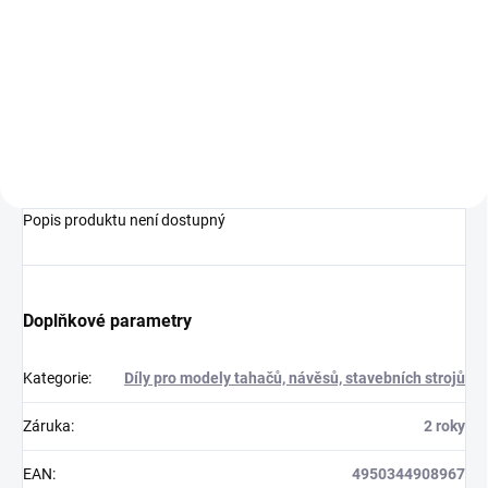
409 Kč
333 Kč bez DPH
Do košíku
Popis produktu není dostupný
Doplňkové parametry
Kategorie
:
Díly pro modely tahačů, návěsů, stavebních strojů
Záruka
:
2 roky
EAN
:
4950344908967