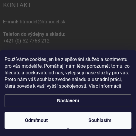
KONTAKT
E-mail:
htmodel@htmodel.sk
Telefon do výdejny a skladu:
+421 (0) 52 7768 212
Poštovní / Odběrná adresa:
Používáme cookies jen ke zlepšování služeb a sortimentu
HT model
pro vás modeláře. Pomáhají nám lépe porozumět tomu, co
Na letisko 49
hledáte a očekáváte od nás, vylepšují naše služby pro vás.
058 01 Poprad
Proto nám váš souhlas zvedne náladu a usnadní práci,
Slovenská Republika
která povede k vaší vyšší spokojenosti.
Viac informácií
Nastavení
Copyright 2026
HT model
. Všechna práva vyhrazena.
Upravit nastavení
cookies
Odmítnout
Souhlasím
Vytvořil Shoptet