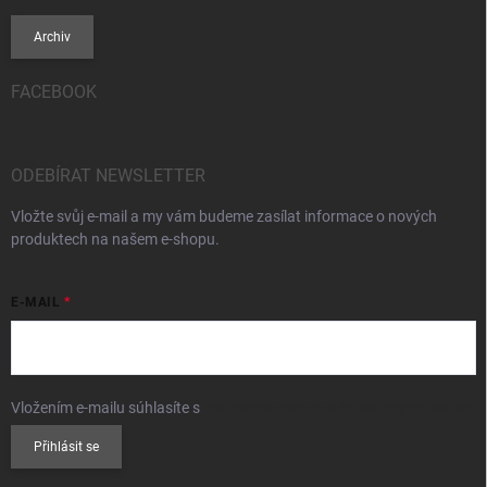
Archiv
FACEBOOK
ODEBÍRAT NEWSLETTER
Vložte svůj e-mail a my vám budeme zasílat informace o nových
produktech na našem e-shopu.
E-MAIL
Vložením e-mailu súhlasíte s
podmienkami ochrany osobných údajov
Přihlásit se