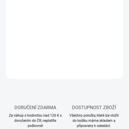
12.8.2026
MOŽNOSTI
DORUČENÍ
−
+
Přidat do košíku
Stavebnice plastikového modelu letadla
DETAILNÍ INFORMACE
ZEPTAT SE
HLÍDAT
DORUČENÍ ZDARMA
DOSTUPNOST ZBOŽÍ
Za nákup s hodnotou nad 120 € s
Všechny položky, které lze vložit
doručením do ČR, neplatíte
do košíku máme skladem a
poštovné!
připraveny k odeslání.