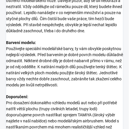
ostrého modelářského nože. Dávejte pozor, aby se díl neodrazil a
neztratil. Vždy oddělujte od rámečku pouze díl, který budete ihned
používat. Lepidlo nanášejte v co nejmenším množství a pouze na
styčné plochy dílů. Čím čistší bude vaše práce, tím hezčí bude
výsledek. Při stavbě nespěchejte, obvykle je lepší nechat lepidlo
důkladně zaschnout, třeba i do druhého dne.
Barvení modelu:
Používejte speciální modelářské barvy, ty vám obvykle poskytnou
nejlepší výsledek. Před barvením je dobré povrch modelu důkladně
odmastit. Některé drobné díly je dobré nabarvit přímo v rámu, než
je od něj oddělíte. K natírání malých dílů používejte tenký štětec. K
natírání velkých ploch modelu použijte široký štětec. Jednotlivé
barvy vždy nechte dobře zaschnout, zabráníte tak zkažení celého
modelu jen kvůli netrpělivosti.
Doporučení:
Pro dosažení dokonalého vzhledu modelů aut nebo při potřebě
natřít větší plochu (trupy civilních letadel, trupy lodí)
doporučujeme povrch nastříkat sprejem TAMIYA (široký výběr
najdete v naší nabídce) nebo modelářským airbrushem. Model s
nastříkaným povrchem má mnohem realističtější vzhled než