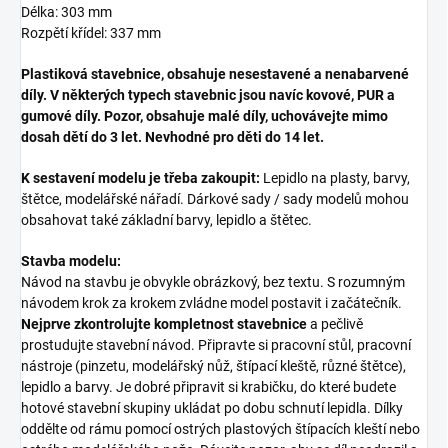
Délka: 303 mm
Rozpětí křídel: 337 mm
Plastiková stavebnice, obsahuje nesestavené a nenabarvené
díly. V některých typech stavebnic jsou navíc kovové, PUR a
gumové díly. Pozor, obsahuje malé díly, uchovávejte mimo
dosah dětí do 3 let. Nevhodné pro děti do 14 let.
K sestavení modelu je třeba zakoupit:
Lepidlo na plasty, barvy,
štětce, modelářské nářadí. Dárkové sady / sady modelů mohou
obsahovat také základní barvy, lepidlo a štětec.
Stavba modelu:
Návod na stavbu je obvykle obrázkový, bez textu. S rozumným
návodem krok za krokem zvládne model postavit i začátečník.
Nejprve zkontrolujte kompletnost stavebnice
a pečlivě
prostudujte stavební návod. Připravte si pracovní stůl, pracovní
nástroje (pinzetu, modelářský nůž, štípací kleště, různé štětce),
lepidlo a barvy. Je dobré připravit si krabičku, do které budete
hotové stavební skupiny ukládat po dobu schnutí lepidla. Dílky
oddělte od rámu pomocí ostrých plastových štípacích kleští nebo