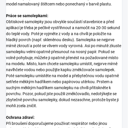
model namalovaný štětcem nebo ponechaný v barvě plastu.
Práce se samolepkami:
Obtiskové samolepky jsou obvykle součástí stavebnice a před
aplikací je třeba je pečlivě vystřihnout a namočit na 20-30 sekund
do teplé vody. Poté je vyjměte z vody a na chvíli je položte na
hladký povrch (např. skleněnou desku). Samolepka se nejprve
mírně zkroutí a poté se vlivem vody vyrovná. Asi po minutě zkuste
samolepku velmi opatrně přesunout na nosný papír. Pokud se
volně pohybuje, můžete ji opatrně přenést na požadované místo
na modelu. Místo, kam chcete samolepku umístit, nejprve mírně
navlhčete vodou nebo použijte kapku změkčovače samolepek.
Poté samolepku umístěte na model a přebytečnou vodu opatrně
setřete měkkým hadříkem nebo papírovou utěrkou. Prstem a
suchým měkkým hadříkem samolepku na chvíli přitiskněte k
povrchu. Pozor, pokud jste použili změkčovadlo, nedotýkejte se
zbytečně povrchu samolepky, dokud nezaschne, protože byste ji
mohli zcela zničit.
Ochrana zdraví:
Při broušení doporučujeme používat respirátor nebo jinou