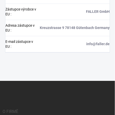
Zástupce výrobce v
FALLER GmbH
EU
:
Adresa zástupce v
Kreuzstrasse 9 78148 Gütenbach Germany
EU
:
E-mail zástupce v
info@faller.de
EU
:
Z
á
p
a
t
í
O FIRMĚ