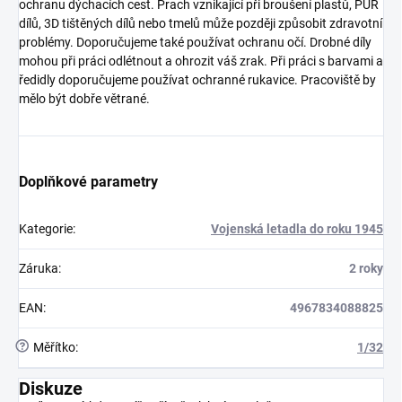
ochranu dýchacích cest. Prach vznikající při broušení plastů, PUR
dílů, 3D tištěných dílů nebo tmelů může později způsobit zdravotní
problémy. Doporučujeme také používat ochranu očí. Drobné díly
mohou při práci odlétnout a ohrozit váš zrak. Při práci s barvami a
ředidly doporučujeme používat ochranné rukavice. Pracoviště by
mělo být dobře větrané.
Doplňkové parametry
Kategorie
:
Vojenská letadla do roku 1945
Záruka
:
2 roky
EAN
:
4967834088825
?
Měřítko
:
1/32
Diskuze