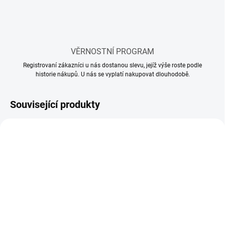
VĚRNOSTNÍ PROGRAM
Registrovaní zákazníci u nás dostanou slevu, jejíž výše roste podle
historie nákupů. U nás se vyplatí nakupovat dlouhodobě.
Související produkty
SKLADEM
SKLADEM
(112 KS)
(65 KS)