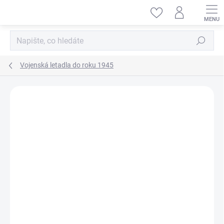
Přejít
na
obsah
Hledat
Vojenská letadla do roku 1945
ZNAČKA:
HASEGAWA