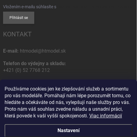
Vložením e-mailu súhlasíte s
podmienkami ochrany osobných údajov
Přihlásit se
KONTAKT
E-mail:
htmodel@htmodel.sk
Telefon do výdejny a skladu:
+421 (0) 52 7768 212
Poštovní / Odběrná adresa:
Používáme cookies jen ke zlepšování služeb a sortimentu
HT model
pro vás modeláře. Pomáhají nám lépe porozumět tomu, co
Na letisko 49
hledáte a očekáváte od nás, vylepšují naše služby pro vás.
058 01 Poprad
Proto nám váš souhlas zvedne náladu a usnadní práci,
Slovenská Republika
která povede k vaší vyšší spokojenosti.
Viac informácií
Nastavení