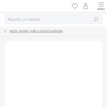
Přejít
na
obsah
Hledat
Nože, čepele, rydla a řezací podložky
ZNAČKA:
HELLER