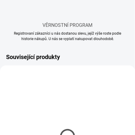
VĚRNOSTNÍ PROGRAM
Registrovaní zákazníci u nás dostanou slevu, jejíž výše roste podle
historie nákupů. U nás se vyplatí nakupovat dlouhodobě.
Související produkty
SKLADEM
SKLADEM
(2 KS)
(4 KS)
Univerzální náhradní
Náhradní čepele s