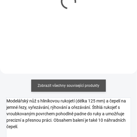
čepele pro modelářský
jemným hrotem pro
nůž 5ks
modelářský nůž 5ks
76 Kč
56 Kč
62 Kč bez DPH
46 Kč bez DPH
Do košíku
Do košíku
Zobrazit všechny související produkty
Modelářský nůž s hliníkovou rukojetí (délka 125 mm) a čepelí na
jemné řezy, vyřezávání, rýhování a ořezávání. Štíhlá rukojeť s
vroubkovaným povrchem pohodlně padne do ruky a umožňuje
precizní a přesnou práci. Obsahem balení je také 10 náhradních
čepelí.