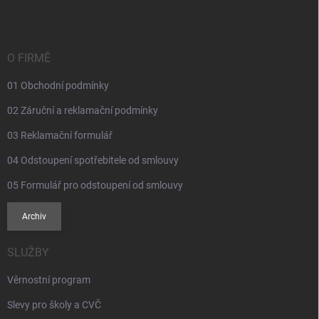
p
a
t
í
O FIRMĚ
01 Obchodní podmínky
02 Záruční a reklamační podmínky
03 Reklamační formulář
04 Odstoupení spotřebitele od smlouvy
05 Formulář pro odstoupení od smlouvy
Archiv
SLUŽBY
Věrnostní program
Slevy pro školy a CVČ