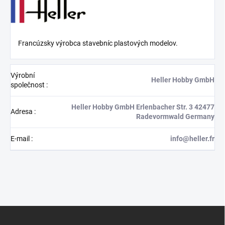
Francúzsky výrobca stavebníc plastových modelov.
Výrobní
Heller Hobby GmbH
společnost
:
Heller Hobby GmbH Erlenbacher Str. 3 42477
Adresa
:
Radevormwald Germany
E-mail
:
info@heller.fr
Z
á