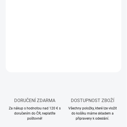
MOŽNOSTI
DORUČENÍ
−
+
Přidat do košíku
Modelářský skalpel
DETAILNÍ INFORMACE
ZEPTAT SE
HLÍDAT
DORUČENÍ ZDARMA
DOSTUPNOST ZBOŽÍ
Za nákup s hodnotou nad 120 € s
Všechny položky, které lze vložit
doručením do ČR, neplatíte
do košíku máme skladem a
poštovné!
připraveny k odeslání.