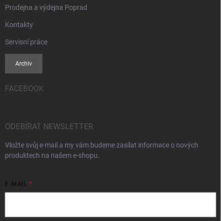
Prodejna a výdejna Poprad
Kontakty
Servisní práce
Archiv
FACEBOOK
ODEBÍRAT NEWSLETTER
Vložte svůj e-mail a my vám budeme zasílat informace o nových
produktech na našem e-shopu.
E-MAIL