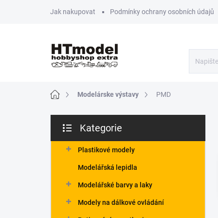
Přejít
Jak nakupovat
Podmínky ochrany osobních údajů
na
obsah
Domů
Modelárske výstavy
PMD
P
Kategorie
o
Přeskočit
s
kategorie
t
Plastikové modely
r
Modelářská lepidla
a
n
Modelářské barvy a laky
n
Modely na dálkové ovládání
í
p