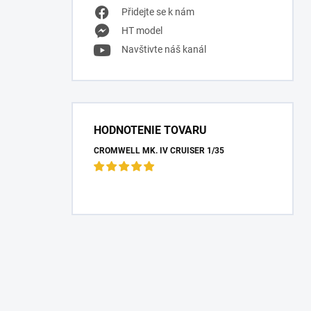
Přidejte se k nám
HT model
Navštivte náš kanál
HODNOTENIE TOVARU
CROMWELL MK. IV CRUISER 1/35