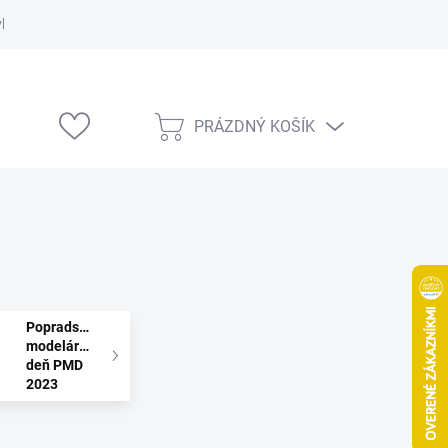
vka
Modelárske výstavy
PRÁZDNÝ KOŠÍK
NÁKUPNÍ
KOŠÍK
Popradský
modelársky
deň PMD
2023