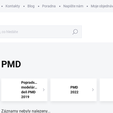
Kontakty
Blog
Poradna
Napište nám
Moje objedná
Hledat
PMD
Popradský
modelársky
PMD
deň PMD
2022
2019
Záznamy nebyly nalezeny...