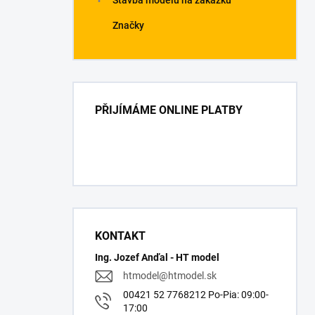
Stavba modelů na zakázku
Značky
PŘIJÍMÁME ONLINE PLATBY
KONTAKT
Ing. Jozef Anďal - HT model
htmodel
@
htmodel.sk
00421 52 7768212 Po-Pia: 09:00-
17:00