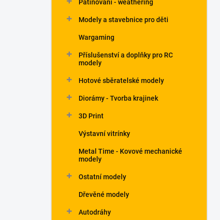
Patinování - weathering
a
n
Modely a stavebnice pro děti
e
Wargaming
l
Příslušenství a doplňky pro RC
modely
Hotové sběratelské modely
Diorámy - Tvorba krajinek
3D Print
Výstavní vitrínky
Metal Time - Kovové mechanické
modely
Ostatní modely
Dřevěné modely
Autodráhy