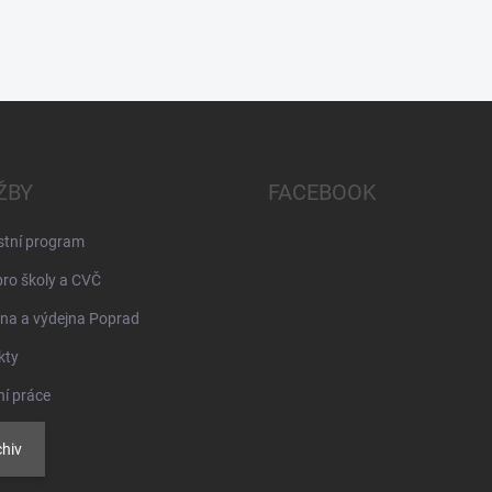
ŽBY
FACEBOOK
stní program
pro školy a CVČ
na a výdejna Poprad
kty
ní práce
hiv