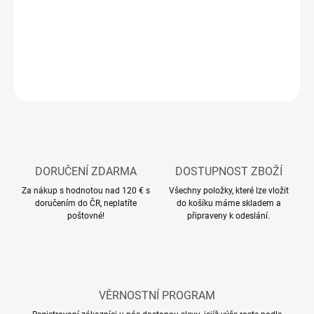
Silikonový štětec
DETAILNÍ INFORMACE
ZEPTAT SE
HLÍDAT
DORUČENÍ ZDARMA
DOSTUPNOST ZBOŽÍ
Za nákup s hodnotou nad 120 € s
Všechny položky, které lze vložit
doručením do ČR, neplatíte
do košíku máme skladem a
poštovné!
připraveny k odeslání.
VĚRNOSTNÍ PROGRAM