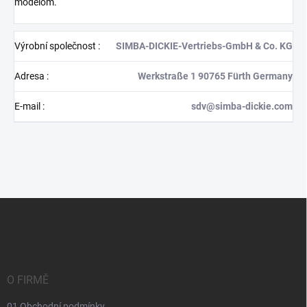
modelom.
Výrobní společnost
:
SIMBA-DICKIE-Vertriebs-GmbH & Co. KG
Adresa
:
Werkstraße 1 90765 Fürth Germany
E-mail
:
sdv@simba-dickie.com
Z
á
p
a
t
í
O FIRMĚ
01 Obchodní podmínky