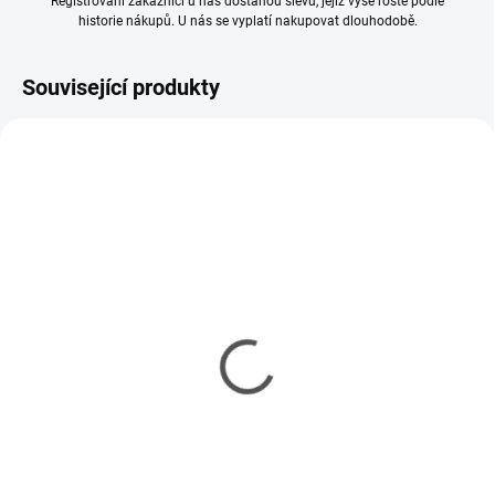
Registrovaní zákazníci u nás dostanou slevu, jejíž výše roste podle
historie nákupů. U nás se vyplatí nakupovat dlouhodobě.
Související produkty
SKLADEM
SKLADEM
(4 KS)
(4 KS)
RubberEdge Brush 2
RubberEdge Brush 0
Cone
BaseCurve
215 Kč
207 Kč
175 Kč bez DPH
168 Kč bez DPH
Do košíku
Do košíku