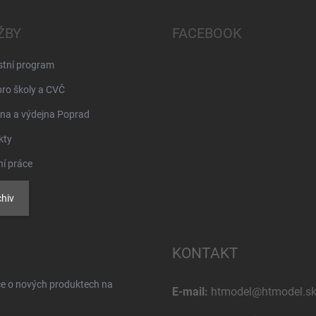
ŽBY
FACEBOOK
stní program
pro školy a CVČ
na a výdejna Poprad
kty
ní práce
hiv
KONTAKT
ce o nových produktech na
E-mail:
htmodel@htmodel.s