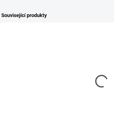
Související produkty
REV-29619
TAM-74093
MOMENTÁLNĚ
SKLADEM
NEDOSTUPNÉ
(2 KS)
Model set -
Kleště
Ř
Nářadí pro
vyštipovací
modeláře
Tamiya Side
Cutter Gray
337 Kč
378 Kč
274 Kč bez DPH
307 Kč bez DPH
1
Detail
Do košíku