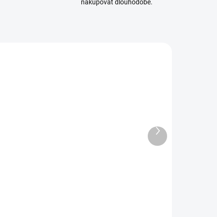
nakupovat dlouhodobě.
TAM-74142
TAM-74104
SKLADEM
SKLADEM
(6 KS)
(14 KS)
Další
ezací
Sada jehlových
produkt
podložka
pilníků Tamiya
Tamiya A5
(3ks)
modrá
223 Kč
177 Kč
81 Kč bez DPH
144 Kč bez DPH
Do košíku
Do košíku