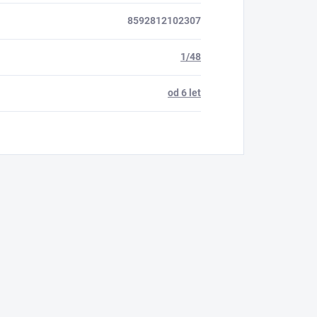
8592812102307
1/48
od 6 let