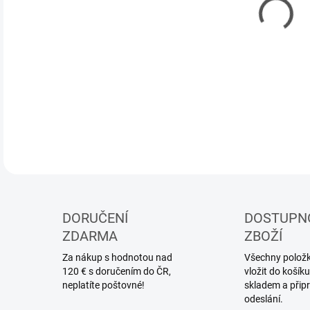
DORUČENÍ
DOSTUPN
ZDARMA
ZBOŽÍ
Za nákup s hodnotou nad
Všechny položky
120 € s doručením do ČR,
vložit do koší
neplatíte poštovné!
skladem a přip
odeslání.