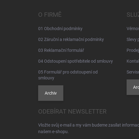
p
a
O FIRMĚ
SLU
t
í
01 Obchodní podmínky
Věrno
02 Záruční a reklamační podmínky
Slevy 
03 Reklamační formulář
Prodej
04 Odstoupení spotřebitele od smlouvy
Konta
05 Formulář pro odstoupení od
Servis
smlouvy
Arc
Archiv
ODEBÍRAT NEWSLETTER
Vložte svůj e-mail a my vám budeme zasílat informa
našem e-shopu.