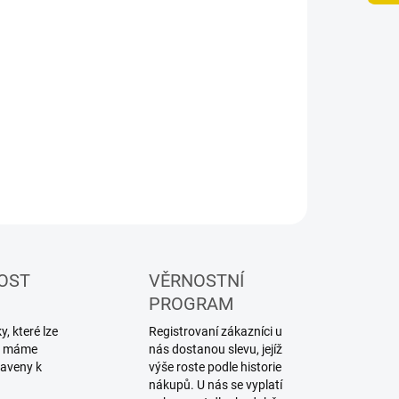
OST
VĚRNOSTNÍ
PROGRAM
, které lze
Registrovaní zákazníci u
ku máme
nás dostanou slevu, jejíž
raveny k
výše roste podle historie
nákupů. U nás se vyplatí