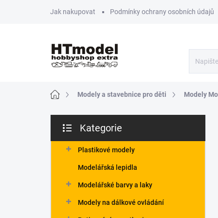
Přejít
Jak nakupovat
Podmínky ochrany osobních údajů
na
obsah
Domů
Modely a stavebnice pro děti
Modely Mo
P
Kategorie
o
Přeskočit
s
kategorie
t
Plastikové modely
r
Modelářská lepidla
a
n
Modelářské barvy a laky
n
Modely na dálkové ovládání
í
p