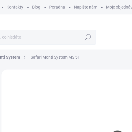
Kontakty
Blog
Poradna
Napište nám
Moje objedná
Hledat
nti System
Safari Monti System MS 51
ZNAČKA:
MONTI SYSTEM
2
215
Měr
MO
cena
MOŽ