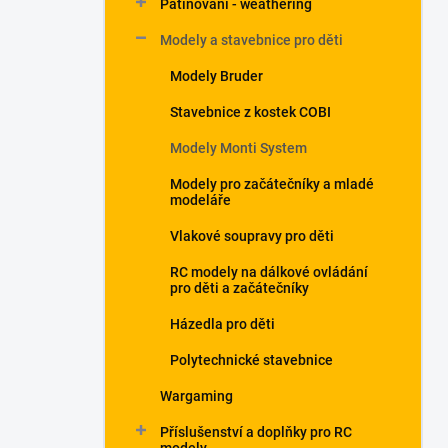
Patinování - weathering
a
n
Modely a stavebnice pro děti
e
Modely Bruder
l
Stavebnice z kostek COBI
Modely Monti System
Modely pro začátečníky a mladé
modeláře
Vlakové soupravy pro děti
RC modely na dálkové ovládání
pro děti a začátečníky
Házedla pro děti
Polytechnické stavebnice
Wargaming
Příslušenství a doplňky pro RC