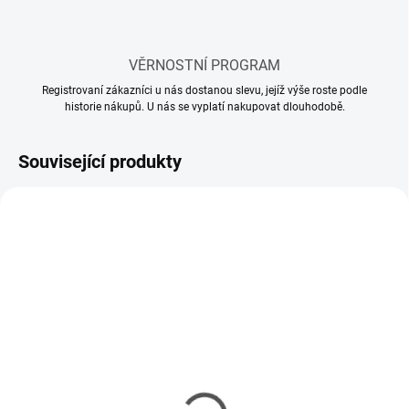
VĚRNOSTNÍ PROGRAM
Registrovaní zákazníci u nás dostanou slevu, jejíž výše roste podle
historie nákupů. U nás se vyplatí nakupovat dlouhodobě.
Související produkty
SKLADEM
SKLADEM
(11 KS)
(5 KS)
Mr Hobby - Gunze Mr.
Mr Hobby - Gunze Mr.
Cement S (40 ml)
Cement SP (40 ml)