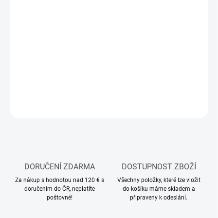
11.8.2026
MOŽNOSTI
DORUČENÍ
−
+
Přidat do košíku
DETAILNÍ INFORMACE
ZEPTAT SE
HLÍDAT
DORUČENÍ ZDARMA
DOSTUPNOST ZBOŽÍ
Za nákup s hodnotou nad 120 € s
Všechny položky, které lze vložit
doručením do ČR, neplatíte
do košíku máme skladem a
poštovné!
připraveny k odeslání.