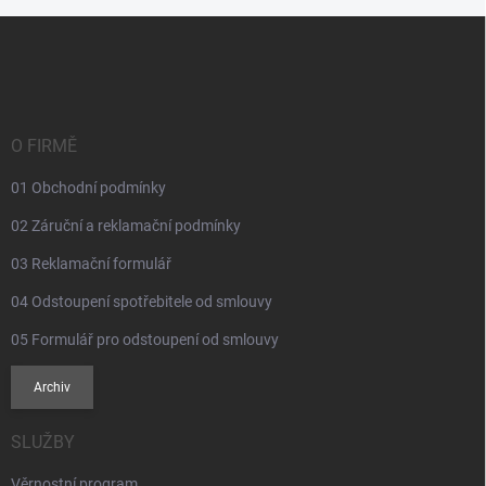
Z
á
p
a
t
í
O FIRMĚ
01 Obchodní podmínky
02 Záruční a reklamační podmínky
03 Reklamační formulář
04 Odstoupení spotřebitele od smlouvy
05 Formulář pro odstoupení od smlouvy
Archiv
SLUŽBY
Věrnostní program