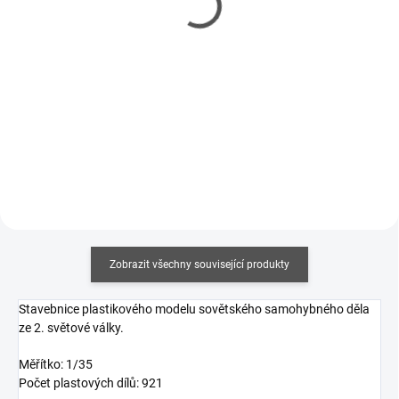
143 Kč
150 Kč
116 Kč bez DPH
122 Kč bez DPH
Měrná
Měrná
357,50 Kč / 100 ml
375 Kč / 100 ml
cena:
cena:
Do košíku
Do košíku
Zobrazit všechny související produkty
Stavebnice plastikového modelu sovětského samohybného děla
ze 2. světové války.
Měřítko: 1/35
Počet plastových dílů: 921