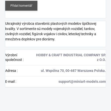
Přidat komentář
Ukrajinský výrobca stavebníc plastových modelov špičkovej
kvality. V sortimente sú modely vojenských vozidiel, tankov,
civilných vozidiel, figúrok vojakov i civilov, leteckej techniky a
množstva doplnkov pre diorámy.
Výrobní
HOBBY & CRAFT INDUSTRIAL COMPANY SP.
společnost
:
z O.O.
Adresa
:
ul. Wspólna 70, 00-687 Warszawa Polska.
E-mail
:
support@miniart-models.com