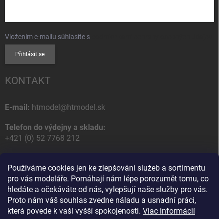
Vložením e-mailu súhlasíte s
podmienkami ochrany osobných údajov
Přihlásit se
KONTAKT
E-mail:
htmodel@htmodel.sk
Telefon do výdejny a skladu:
+421 (0) 52 7768 212
Poštovní / Odběrná adresa:
Používáme cookies jen ke zlepšování služeb a sortimentu
HT model
pro vás modeláře. Pomáhají nám lépe porozumět tomu, co
Na letisko 49
hledáte a očekáváte od nás, vylepšují naše služby pro vás.
058 01 Poprad
Proto nám váš souhlas zvedne náladu a usnadní práci,
Slovenská Republika
která povede k vaší vyšší spokojenosti.
Viac informácií