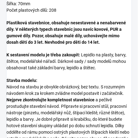
Šířka: 70mm
Počet plastových dílů: 208
Plastiková stavebnice, obsahuje nesestavené a nenabarvené
díly. V některých typech stavebnic jsou navíc kovové, PUR a
gumové díly. Pozor, obsahuje malé díly, uchovávejte mimo
dosah dětí do 3 let. Nevhodné pro děti do 14 let.
K sestavení modelu je třeba zakoupit:
Lepidlo na plasty, barvy,
štětce, modelářské nářadí. Dárkové sady / sady modelů mohou
obsahovat také základní barvy, lepidlo a štětec.
Stavba modelu:
Návod na stavbu je obvykle obrázkový, bez textu. S rozumným
návodem krok za krokem zvládne model postavit i začátečník.
Nejprve zkontrolujte kompletnost stavebnice
a pečlivě
prostudujte stavební návod. Připravte si pracovní stůl, pracovní
nástroje (pinzetu, modelářský nůž, štípací kleště, různé štětce),
lepidlo a barvy. Je dobré připravit si krabičku, do které budete
hotové stavební skupiny ukládat po dobu schnutí lepidla. Dílky
oddělte od rámu pomocí ostrých plastových štípacích kleští nebo