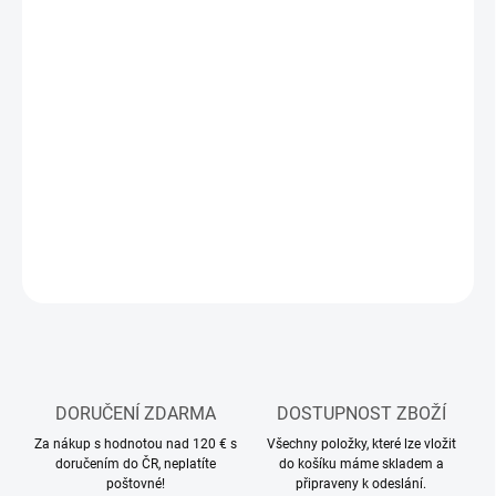
11.8.2026
MOŽNOSTI
DORUČENÍ
−
+
Přidat do košíku
Stavebnice plastového modelu motorky
DETAILNÍ INFORMACE
ZEPTAT SE
HLÍDAT
DORUČENÍ ZDARMA
DOSTUPNOST ZBOŽÍ
Za nákup s hodnotou nad 120 € s
Všechny položky, které lze vložit
doručením do ČR, neplatíte
do košíku máme skladem a
poštovné!
připraveny k odeslání.