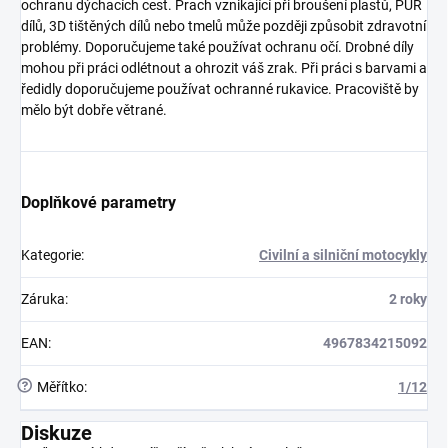
ochranu dýchacích cest. Prach vznikající při broušení plastů, PUR
dílů, 3D tištěných dílů nebo tmelů může později způsobit zdravotní
problémy. Doporučujeme také používat ochranu očí. Drobné díly
mohou při práci odlétnout a ohrozit váš zrak. Při práci s barvami a
ředidly doporučujeme používat ochranné rukavice. Pracoviště by
mělo být dobře větrané.
Doplňkové parametry
Kategorie
:
Civilní a silniční motocykly
Záruka
:
2 roky
EAN
:
4967834215092
?
Měřítko
:
1/12
Diskuze