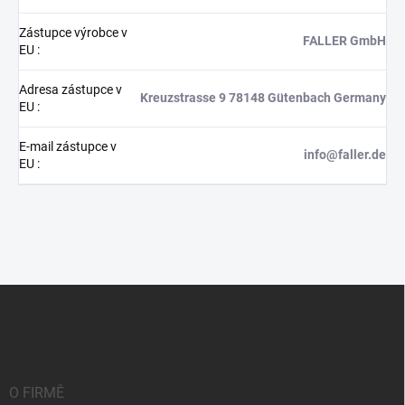
Zástupce výrobce v
FALLER GmbH
EU
:
Adresa zástupce v
Kreuzstrasse 9 78148 Gütenbach Germany
EU
:
E-mail zástupce v
info@faller.de
EU
:
Z
á
p
a
t
í
O FIRMĚ