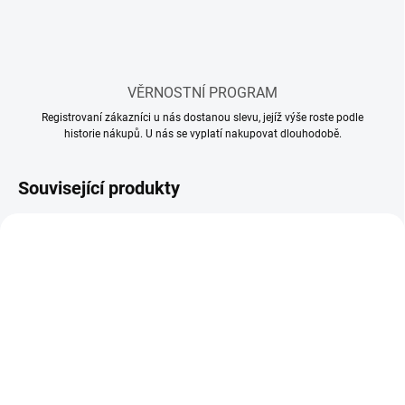
VĚRNOSTNÍ PROGRAM
Registrovaní zákazníci u nás dostanou slevu, jejíž výše roste podle
historie nákupů. U nás se vyplatí nakupovat dlouhodobě.
Související produkty
SKLADEM
SKLADEM
(113 KS)
(65 KS)