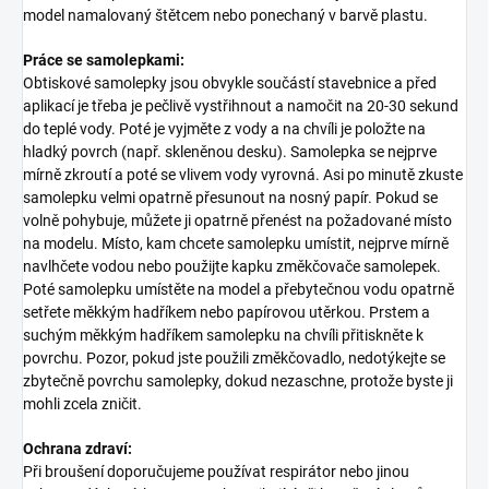
model namalovaný štětcem nebo ponechaný v barvě plastu.
Práce se samolepkami:
Obtiskové samolepky jsou obvykle součástí stavebnice a před
aplikací je třeba je pečlivě vystřihnout a namočit na 20-30 sekund
do teplé vody. Poté je vyjměte z vody a na chvíli je položte na
hladký povrch (např. skleněnou desku). Samolepka se nejprve
mírně zkroutí a poté se vlivem vody vyrovná. Asi po minutě zkuste
samolepku velmi opatrně přesunout na nosný papír. Pokud se
volně pohybuje, můžete ji opatrně přenést na požadované místo
na modelu. Místo, kam chcete samolepku umístit, nejprve mírně
navlhčete vodou nebo použijte kapku změkčovače samolepek.
Poté samolepku umístěte na model a přebytečnou vodu opatrně
setřete měkkým hadříkem nebo papírovou utěrkou. Prstem a
suchým měkkým hadříkem samolepku na chvíli přitiskněte k
povrchu. Pozor, pokud jste použili změkčovadlo, nedotýkejte se
zbytečně povrchu samolepky, dokud nezaschne, protože byste ji
mohli zcela zničit.
Ochrana zdraví:
Při broušení doporučujeme používat respirátor nebo jinou