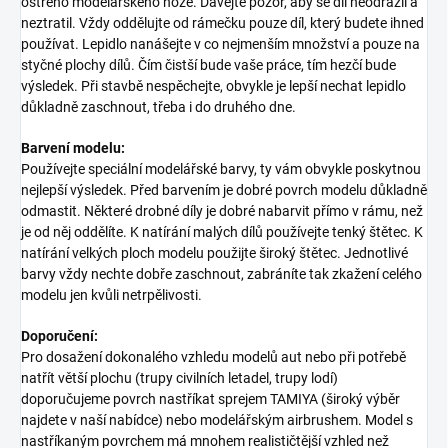
ostrého modelářského nože. Dávejte pozor, aby se díl neodrazil a
neztratil. Vždy oddělujte od rámečku pouze díl, který budete ihned
používat. Lepidlo nanášejte v co nejmenším množství a pouze na
styčné plochy dílů. Čím čistší bude vaše práce, tím hezčí bude
výsledek. Při stavbě nespěchejte, obvykle je lepší nechat lepidlo
důkladně zaschnout, třeba i do druhého dne.
Barvení modelu:
Používejte speciální modelářské barvy, ty vám obvykle poskytnou
nejlepší výsledek. Před barvením je dobré povrch modelu důkladně
odmastit. Některé drobné díly je dobré nabarvit přímo v rámu, než
je od něj oddělíte. K natírání malých dílů používejte tenký štětec. K
natírání velkých ploch modelu použijte široký štětec. Jednotlivé
barvy vždy nechte dobře zaschnout, zabráníte tak zkažení celého
modelu jen kvůli netrpělivosti.
Doporučení:
Pro dosažení dokonalého vzhledu modelů aut nebo při potřebě
natřít větší plochu (trupy civilních letadel, trupy lodí)
doporučujeme povrch nastříkat sprejem TAMIYA (široký výběr
najdete v naší nabídce) nebo modelářským airbrushem. Model s
nastříkaným povrchem má mnohem realističtější vzhled než