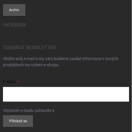
Archiv
FACEBOOK
ODEBÍRAT NEWSLETTER
Vložte svůj e-mail a my vám budeme zasílat informace o nových
produktech na našem e-shopu.
E-MAIL
Vložením e-mailu súhlasíte s
podmienkami ochrany osobných údajov
Přihlásit se