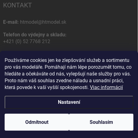
KONTAKT
E-mail:
htmodel@htmodel.sk
Telefon do výdejny a skladu:
+421 (0) 52 7768 212
Poštovní / Odběrná adresa:
Používáme cookies jen ke zlepšování služeb a sortimentu
HT model
pro vás modeláře. Pomáhají nám lépe porozumět tomu, co
Na letisko 49
hledáte a očekáváte od nás, vylepšují naše služby pro vás.
058 01 Poprad
Proto nám váš souhlas zvedne náladu a usnadní práci,
Slovenská Republika
která povede k vaší vyšší spokojenosti.
Viac informácií
Nastavení
Copyright 2026
HT model
. Všechna práva vyhrazena.
Upravit nastavení
cookies
Odmítnout
Souhlasím
Vytvořil Shoptet