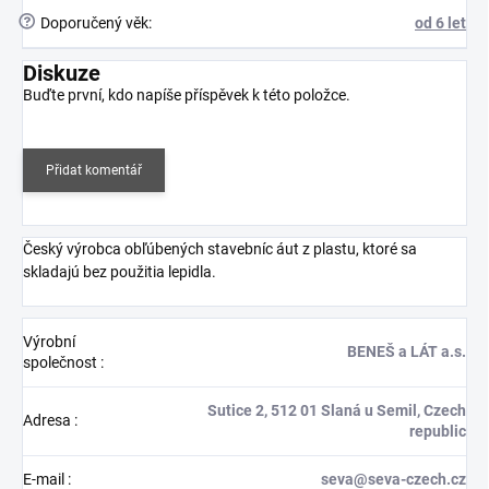
?
Doporučený věk
:
od 6 let
Diskuze
Buďte první, kdo napíše příspěvek k této položce.
Přidat komentář
Český výrobca obľúbených stavebníc áut z plastu, ktoré sa
skladajú bez použitia lepidla.
Výrobní
BENEŠ a LÁT a.s.
společnost
:
Sutice 2, 512 01 Slaná u Semil, Czech
Adresa
:
republic
E-mail
:
seva@seva-czech.cz