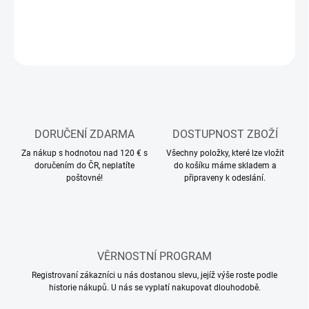
ZEPTAT SE
HLÍDAT
DORUČENÍ ZDARMA
DOSTUPNOST ZBOŽÍ
Za nákup s hodnotou nad 120 € s
Všechny položky, které lze vložit
doručením do ČR, neplatíte
do košíku máme skladem a
poštovné!
připraveny k odeslání.
VĚRNOSTNÍ PROGRAM
Registrovaní zákazníci u nás dostanou slevu, jejíž výše roste podle
historie nákupů. U nás se vyplatí nakupovat dlouhodobě.