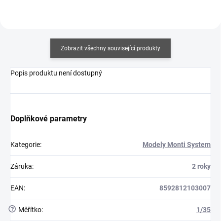
Zobrazit všechny související produkty
Popis produktu není dostupný
Doplňkové parametry
Kategorie
:
Modely Monti System
Záruka
:
2 roky
EAN
:
8592812103007
?
Měřítko
:
1/35