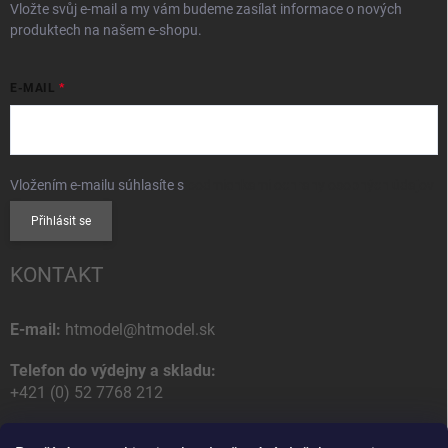
Vložte svůj e-mail a my vám budeme zasílat informace o nových
produktech na našem e-shopu.
E-MAIL
Vložením e-mailu súhlasíte s
podmienkami ochrany osobných údajov
Přihlásit se
KONTAKT
E-mail:
htmodel@htmodel.sk
Telefon do výdejny a skladu:
+421 (0) 52 7768 212
Poštovní / Odběrná adresa: