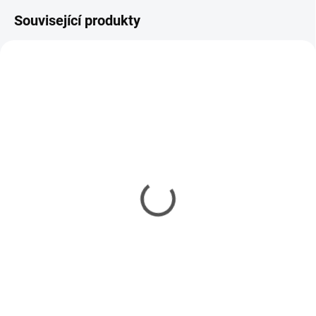
Související produkty
MOMENTÁLNĚ NEDOSTUPNÉ
SKLADEM
(2 KS)
Model set - Nářadí pro
Kleště vyštipovací
modeláře
Tamiya Side Cutter Gray
337 Kč
378 Kč
274 Kč bez DPH
307 Kč bez DPH
Detail
Do košíku