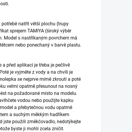
osti.
otřebě natřít větší plochu (trupy
tříkat sprejem TAMIYA (široký výběr
em. Model s nastříkaným povrchem má
štětcem nebo ponechaný v barvě plastu.
 před aplikací je třeba je pečlivě
oté je vyjměte z vody a na chvíli je
molepka se nejprve mírně zkroutí a poté
pku velmi opatrně přesunout na nosný
enést na požadované místo na modelu.
avlhčete vodou nebo použijte kapku
model a přebytečnou vodu opatrně
Prstem a suchým měkkým hadříkem
d jste použili změkčovadlo, nedotýkejte
že byste ji mohli zcela zničit.