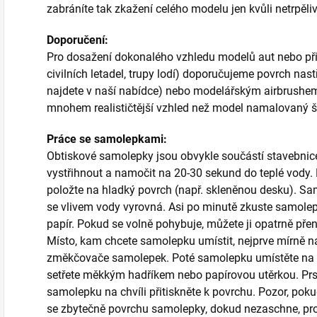
zabráníte tak zkažení celého modelu jen kvůli netrpěliv
Doporučení:
Pro dosažení dokonalého vzhledu modelů aut nebo při p
civilních letadel, trupy lodí) doporučujeme povrch nas
najdete v naší nabídce) nebo modelářským airbrush
mnohem realističtější vzhled než model namalovaný 
Práce se samolepkami:
Obtiskové samolepky jsou obvykle součástí stavebnice a
vystřihnout a namočit na 20-30 sekund do teplé vody. P
položte na hladký povrch (např. skleněnou desku). Sa
se vlivem vody vyrovná. Asi po minutě zkuste samole
papír. Pokud se volně pohybuje, můžete ji opatrně př
Místo, kam chcete samolepku umístit, nejprve mírně n
změkčovače samolepek. Poté samolepku umístěte na 
setřete měkkým hadříkem nebo papírovou utěrkou. 
samolepku na chvíli přitiskněte k povrchu. Pozor, poku
se zbytečně povrchu samolepky, dokud nezaschne, proto