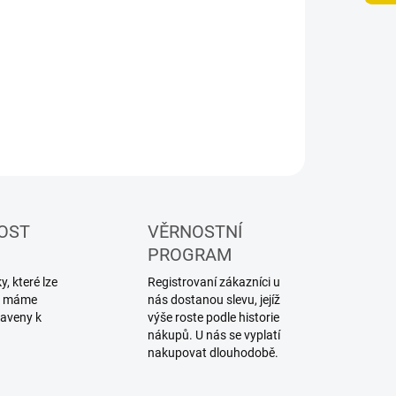
−
+
Přidat do košíku
ILNÍ INFORMACE
ZEPTAT SE
HLÍDAT
OST
VĚRNOSTNÍ
PROGRAM
, které lze
Registrovaní zákazníci u
ku máme
nás dostanou slevu, jejíž
raveny k
výše roste podle historie
nákupů. U nás se vyplatí
nakupovat dlouhodobě.