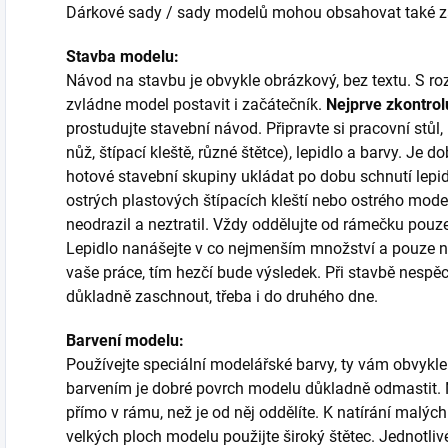
Dárkové sady / sady modelů mohou obsahovat také zákl
Stavba modelu:
Návod na stavbu je obvykle obrázkový, bez textu. S
zvládne model postavit i začátečník.
Nejprve zkontrol
prostudujte stavební návod. Připravte si pracovní stůl
nůž, štípací kleště, různé štětce), lepidlo a barvy. Je do
hotové stavební skupiny ukládat po dobu schnutí lepi
ostrých plastových štípacích kleští nebo ostrého mode
neodrazil a neztratil. Vždy oddělujte od rámečku pouze 
Lepidlo nanášejte v co nejmenším množství a pouze na
vaše práce, tím hezčí bude výsledek. Při stavbě nespěch
důkladně zaschnout, třeba i do druhého dne.
Barvení modelu:
Používejte speciální modelářské barvy, ty vám obvykle
barvením je dobré povrch modelu důkladně odmastit. N
přímo v rámu, než je od něj oddělíte. K natírání malých 
velkých ploch modelu použijte široký štětec. Jednotli