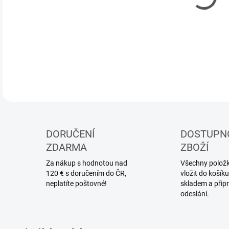
DETA
DORUČENÍ
DOSTUPN
ZDARMA
ZBOŽÍ
Za nákup s hodnotou nad
Všechny položky
120 € s doručením do ČR,
vložit do koší
neplatíte poštovné!
skladem a přip
odeslání.