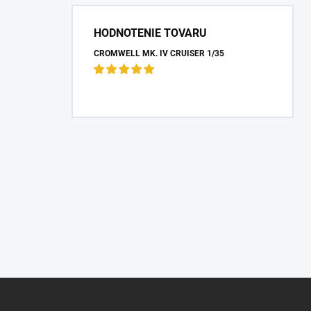
HODNOTENIE TOVARU
CROMWELL MK. IV CRUISER 1/35
Z
á