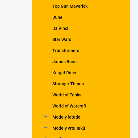
a
Top Gun Maverick
n
Dune
e
l
Da Vinci
Star Wars
Transformers
James Bond
Knight Rider
Stranger Things
World of Tanks
World of Warcraft
Modely letadel
Modely vrtulníků