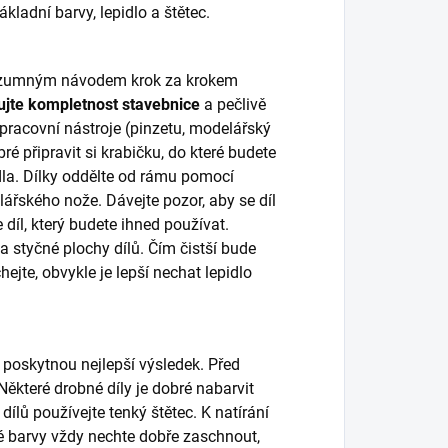
adní barvy, lepidlo a štětec.
 rozumným návodem krok za krokem
ujte kompletnost stavebnice
a pečlivě
, pracovní nástroje (pinzetu, modelářský
bré připravit si krabičku, do které budete
dla. Dílky oddělte od rámu pomocí
lářského nože. Dávejte pozor, aby se díl
díl, který budete ihned používat.
 styčné plochy dílů. Čím čistší bude
ejte, obvykle je lepší nechat lepidlo
 poskytnou nejlepší výsledek. Před
ěkteré drobné díly je dobré nabarvit
dílů používejte tenký štětec. K natírání
vé barvy vždy nechte dobře zaschnout,