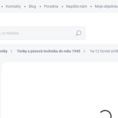
Kontakty
Blog
Poradna
Napište nám
Moje objedná
Hledat
hniky
Tanky a pásová technika do roku 1945
Ya-12 Soviet artil
ZNAČKA:
MINIART
9
746
Měr
SK
cena
MŮŽ
DO:
12.
MOŽ