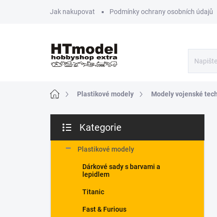
Přejít
Jak nakupovat
Podmínky ochrany osobních údajů
na
obsah
Domů
Plastikové modely
Modely vojenské tec
P
Kategorie
o
Přeskočit
s
kategorie
t
Plastikové modely
r
Dárkové sady s barvami a
a
lepidlem
n
n
Titanic
í
Fast & Furious
p