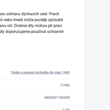
inou ochranu dýchacích cest. Prach
 dílů nebo tmelů může později způsobit
nu očí. Drobné díly mohou při práci
edidly doporučujeme používat ochranné
Tanky a pásová technika do roku 1945
2 roky
4820041102428