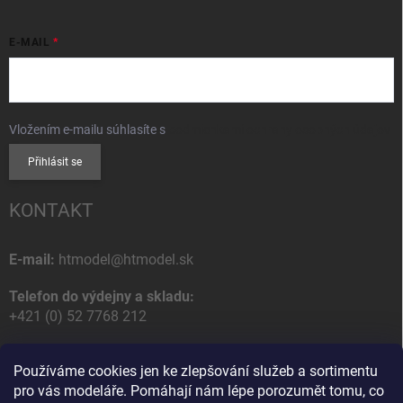
E-MAIL
Vložením e-mailu súhlasíte s
podmienkami ochrany osobných údajov
Přihlásit se
KONTAKT
E-mail:
htmodel@htmodel.sk
Telefon do výdejny a skladu:
+421 (0) 52 7768 212
Poštovní / Odběrná adresa:
Používáme cookies jen ke zlepšování služeb a sortimentu
HT model
pro vás modeláře. Pomáhají nám lépe porozumět tomu, co
Na letisko 49