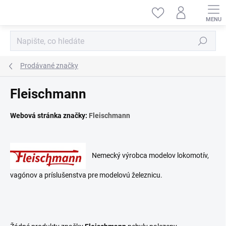
Přejít
na
obsah
Hledat
Prodávané značky
Fleischmann
Webová stránka značky:
Fleischmann
Nemecký výrobca modelov lokomotív,
vagónov a príslušenstva pre modelovú železnicu.