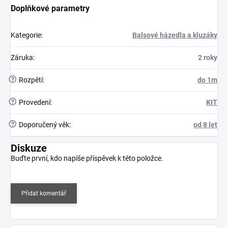
Doplňkové parametry
Kategorie
:
Balsové házedla a kluzáky
Záruka
:
2 roky
?
Rozpětí
:
do 1m
?
Provedení
:
KIT
?
Doporučený věk
:
od 8 let
Diskuze
Buďte první, kdo napíše příspěvek k této položce.
Přidat komentář