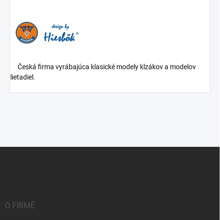
Česká firma vyrábajúca klasické modely klzákov a modelov
lietadiel.
Z
á
p
a
t
í
O FIRMĚ