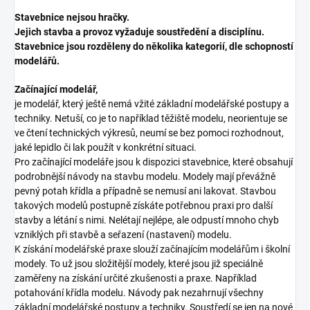
Stavebnice nejsou hračky.
Jejich stavba a provoz vyžaduje soustředění a disciplínu.
Stavebnice jsou rozděleny do několika kategorií, dle schopností
modelářů.
Začínající modelář,
je modelář, který ještě nemá vžité základní modelářské postupy a
techniky. Netuší, co je to například těžiště modelu, neorientuje se
ve čtení technických výkresů, neumí se bez pomoci rozhodnout,
jaké lepidlo či lak použít v konkrétní situaci.
Pro začínající modeláře jsou k dispozici stavebnice, které obsahují
podrobnější návody na stavbu modelu. Modely mají převážně
pevný potah křídla a případně se nemusí ani lakovat. Stavbou
takových modelů postupně získáte potřebnou praxi pro další
stavby a létání s nimi. Nelétají nejlépe, ale odpustí mnoho chyb
vzniklých při stavbě a seřazení (nastavení) modelu.
K získání modelářské praxe slouží začínajícím modelářům i školní
modely. To už jsou složitější modely, které jsou již speciálně
zaměřeny na získání určité zkušenosti a praxe. Například
potahování křídla modelu. Návody pak nezahrnují všechny
základní modelářské postupy a techniky. Soustředí se jen na nové