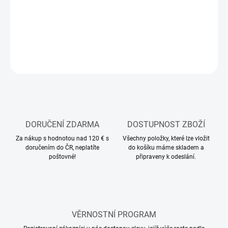
Stavebnice dřevěného létajícího modelu letadla
DETAILNÍ INFORMACE
ZEPTAT SE
HLÍDAT
DORUČENÍ ZDARMA
DOSTUPNOST ZBOŽÍ
Za nákup s hodnotou nad 120 € s
Všechny položky, které lze vložit
doručením do ČR, neplatíte
do košíku máme skladem a
poštovné!
připraveny k odeslání.
VĚRNOSTNÍ PROGRAM