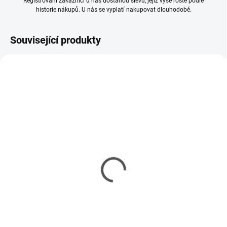
Registrovaní zákazníci u nás dostanou slevu, jejíž výše roste podle
historie nákupů. U nás se vyplatí nakupovat dlouhodobě.
Související produkty
MOMENTÁLNĚ NEDOSTUPNÉ
MOMENTÁLNĚ NEDOSTUPNÉ
Nářadí pro modeláře 34-
Nářadí pro modeláře
dílná sada
sada
1 184 Kč
666 Kč
963 Kč bez DPH
541 Kč bez DPH
Detail
Detail