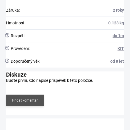
Záruka
:
2 roky
Hmotnost
:
0.128 kg
?
Rozpětí
:
do 1m
?
Provedení
:
KIT
?
Doporučený věk
:
od 8 let
Diskuze
Buďte první, kdo napíše příspěvek k této položce.
Přidat komentář