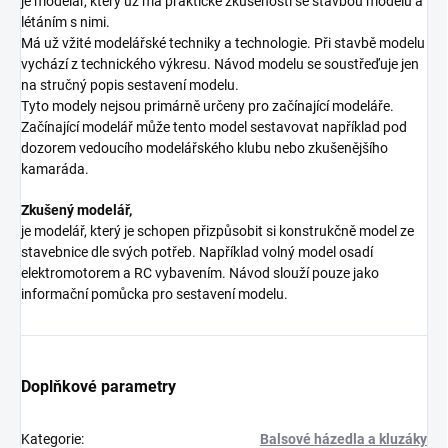
je modelář, který už má praktické zkušenosti se stavbou modelů a
létáním s nimi.
Má už vžité modelářské techniky a technologie. Při stavbě modelu
vychází z technického výkresu. Návod modelu se soustřeďuje jen
na stručný popis sestavení modelu.
Tyto modely nejsou primárně určeny pro začínající modeláře.
Začínající modelář může tento model sestavovat například pod
dozorem vedoucího modelářského klubu nebo zkušenějšího
kamaráda.
Zkušený modelář,
je modelář, který je schopen přizpůsobit si konstrukčně model ze
stavebnice dle svých potřeb. Například volný model osadí
elektromotorem a RC vybavením. Návod slouží pouze jako
informační pomůcka pro sestavení modelu.
Doplňkové parametry
Kategorie
:
Balsové házedla a kluzáky