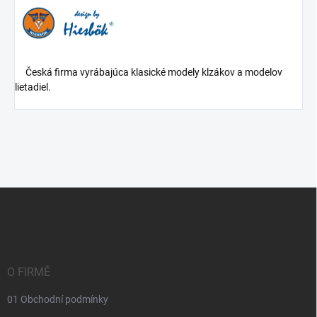
Česká firma vyrábajúca klasické modely klzákov a modelov
lietadiel.
Z
á
p
a
t
í
O FIRMĚ
01 Obchodní podmínky