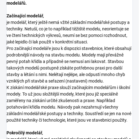
modelářů.
Začínající modelář,
je modelář, který ještě nemá vžité základní modelářské postupy a
techniky. Netuší, co je to například těžiště modelu, neorientuje se
ve čtení technických výkresů, neumí se bez pomoci rozhodnout,
jaké lepidlo či lak použít v konkrétní situaci.
Pro začínající modeláře jsou k dispozici stavebnice, které obsahují
podrobnější návody na stavbu modelu. Modely mají převážně
pevný potah křídla a případně se nemusí ani lakovat. Stavbou
takových modelů postupně získáte potřebnou praxi pro další
stavby a létání s nimi. Nelétají nejlépe, ale odpustí mnoho chyb
vzniklých při stavbě a seřazení (nastavení) modelu.
K získání modelářské praxe slouží začínajícím modelářům i školní
modely. To už jsou složitější modely, které jsou již speciálně
zaměřeny na získání určité zkušenosti a praxe. Například
potahování křídla modelu. Návody pak nezahrnují všechny
základní modelářské postupy a techniky. Soustředí se jen na nové
použité techniky či technologie, které jsou ve stavebnici použity.
Pokročilý modelář,