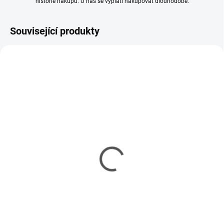
historie nákupů. U nás se vyplatí nakupovat dlouhodobě.
Související produkty
MOMENTÁLNĚ NEDOSTUPNÉ
MOMENTÁLNĚ NEDOSTUPNÉ
Nářadí pro modeláře 34-
Nářadí pro modeláře
dílná sada
sada
1 186 Kč
667 Kč
964 Kč bez DPH
542 Kč bez DPH
Detail
Detail