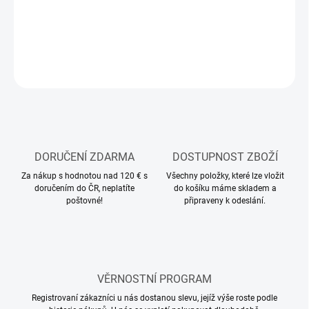
Stavebnice dřevěného létajícího modelu letadla
DETAILNÍ INFORMACE
ZEPTAT SE
HLÍDAT
DORUČENÍ ZDARMA
DOSTUPNOST ZBOŽÍ
Za nákup s hodnotou nad 120 € s
Všechny položky, které lze vložit
doručením do ČR, neplatíte
do košíku máme skladem a
poštovné!
připraveny k odeslání.
VĚRNOSTNÍ PROGRAM
Registrovaní zákazníci u nás dostanou slevu, jejíž výše roste podle