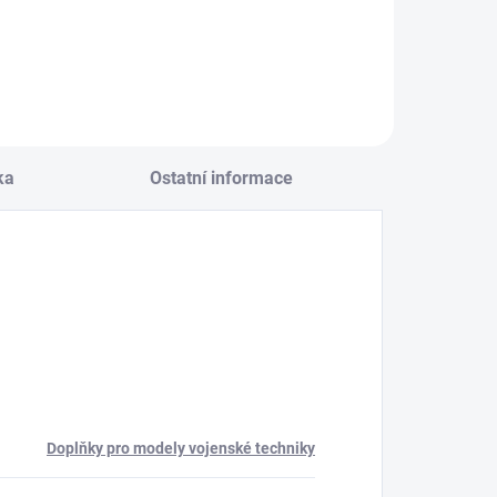
Do košíku
ka
Ostatní informace
Doplňky pro modely vojenské techniky