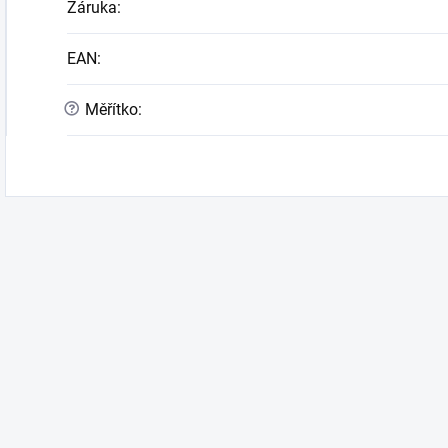
Záruka
:
EAN
:
?
Měřítko
: