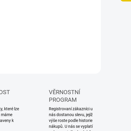
−
+
Přidat do košíku
ZEPTAT SE
HLÍDAT
OST
VĚRNOSTNÍ
PROGRAM
, které lze
Registrovaní zákazníci u
ku máme
nás dostanou slevu, jejíž
raveny k
výše roste podle historie
nákupů. U nás se vyplatí