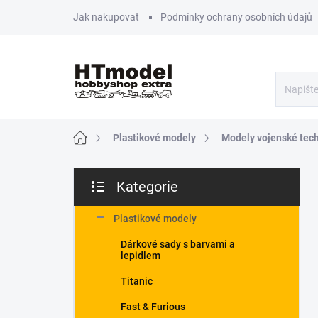
Přejít
Jak nakupovat
Podmínky ochrany osobních údajů
na
obsah
Domů
Plastikové modely
Modely vojenské tec
P
Kategorie
o
Přeskočit
s
kategorie
t
Plastikové modely
r
Dárkové sady s barvami a
a
lepidlem
n
n
Titanic
í
Fast & Furious
p