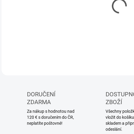
DORUČENÍ
DOSTUPN
ZDARMA
ZBOŽÍ
Za nákup s hodnotou nad
Všechny položky
120 € s doručením do ČR,
vložit do koší
neplatíte poštovné!
skladem a přip
odeslání.