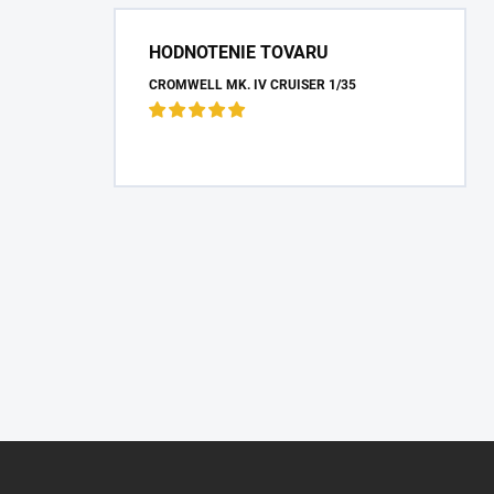
HODNOTENIE TOVARU
CROMWELL MK. IV CRUISER 1/35
Z
á