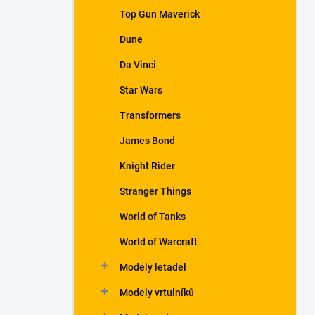
a
Top Gun Maverick
n
Dune
e
l
Da Vinci
Star Wars
Transformers
James Bond
Knight Rider
Stranger Things
World of Tanks
World of Warcraft
Modely letadel
Modely vrtulníků