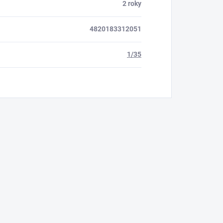
2 roky
4820183312051
1/35