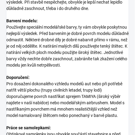
výsledek. Při stavbě nespěchejte, obvykle je lepší nechat lepidlo
důkladně zaschnout, třeba i do druhého dne.
Barvení modelu:
Používejte speciální modelářské barvy, ty vám obvykle poskytnou
nejlepší výsledek. Před barvením je dobré povrch modelu důkladně
odmastit. Některé drobné díly je dobré nabarvit přímo v rámu, než
je od něj oddělíte. K natírání malých dílů používejte tenký štětec. K
natírání velkých ploch modelu použijte široký štětec. Jednotlivé
barvy vždy nechte dobře zaschnout, zabráníte tak zkažení celého
modelu jen kvůli netrpělivosti.
Doporučení:
Pro dosažení dokonalého vzhledu modelů aut nebo při potřebě
natřít větší plochu (trupy civilních letadel, trupy lodí)
doporučujeme povrch nastříkat sprejem TAMIYA (široký výběr
najdete v naší nabídce) nebo modelářským airbrushem. Model s
nastříkaným povrchem má mnohem realističtější vzhled než
model namalovaný štětcem nebo ponechaný v barvě plastu.
Práce se samolepkami:
Obtiskové samolepky jsou obvykle součástí stavebnice a před