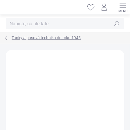
Přejít
na
obsah
Hledat
Tanky a pásová technika do roku 1945
ZNAČKA:
MINIART