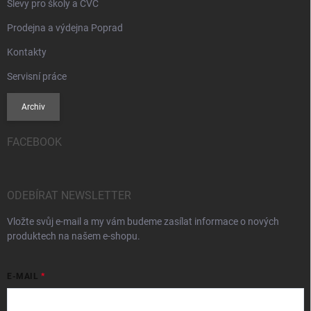
Slevy pro školy a CVČ
Prodejna a výdejna Poprad
Kontakty
Servisní práce
Archiv
FACEBOOK
ODEBÍRAT NEWSLETTER
Vložte svůj e-mail a my vám budeme zasílat informace o nových
produktech na našem e-shopu.
E-MAIL