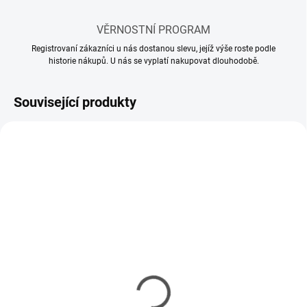
VĚRNOSTNÍ PROGRAM
Registrovaní zákazníci u nás dostanou slevu, jejíž výše roste podle
historie nákupů. U nás se vyplatí nakupovat dlouhodobě.
Související produkty
SKLADEM
SKLADEM
(10 KS)
(5 KS)
Mr Hobby - Gunze Mr.
Mr Hobby - Gunze Mr.
Cement S (40 ml)
Cement SP (40 ml)
143 Kč
150 Kč