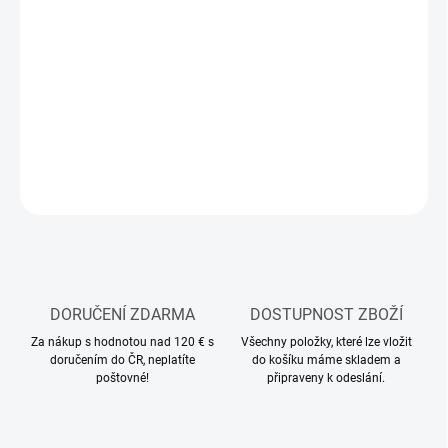
MOŽNOSTI
DORUČENÍ
−
+
Přidat do košíku
DETAILNÍ INFORMACE
ZEPTAT SE
HLÍDAT
DORUČENÍ ZDARMA
DOSTUPNOST ZBOŽÍ
Za nákup s hodnotou nad 120 € s
Všechny položky, které lze vložit
doručením do ČR, neplatíte
do košíku máme skladem a
poštovné!
připraveny k odeslání.