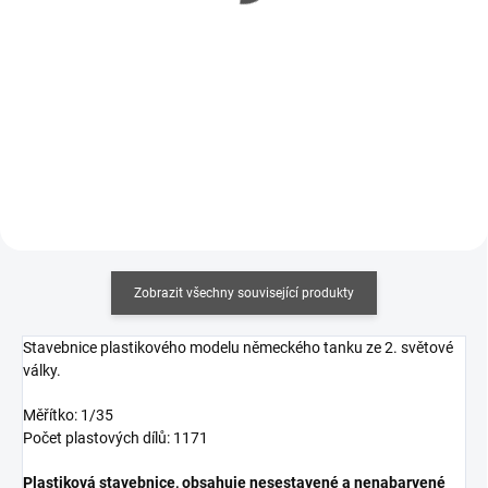
116 Kč bez DPH
122 Kč bez DPH
Měrná
Měrná
357,50 Kč / 100 ml
375 Kč / 100 ml
cena:
cena:
Do košíku
Do košíku
Zobrazit všechny související produkty
Stavebnice plastikového modelu německého tanku ze 2. světové
války.
Měřítko: 1/35
Počet plastových dílů: 1171
Plastiková stavebnice, obsahuje nesestavené a nenabarvené