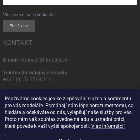
Vložením e-mailu súhlasíte s
podmienkami ochrany osobných údajov
Přihlásit se
KONTAKT
E-mail:
htmodel@htmodel.sk
Telefon do výdejny a skladu:
+421 (0) 52 7768 212
Poštovní / Odběrná adresa:
Používáme cookies jen ke zlepšování služeb a sortimentu
HT model
pro vás modeláře. Pomáhají nám lépe porozumět tomu, co
Na letisko 49
hledáte a očekáváte od nás, vylepšují naše služby pro vás.
058 01 Poprad
Proto nám váš souhlas zvedne náladu a usnadní práci,
Slovenská Republika
která povede k vaší vyšší spokojenosti.
Viac informácií