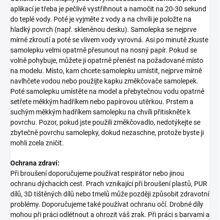
aplikací je třeba je pečlivě vystřihnout a namočit na 20-30 sekund
do teplé vody. Poté je vyjměte z vody a na chvíli je položte na
hladký povrch (např. skleněnou desku). Samolepka se nejprve
mírně zkroutí a poté se vlivem vody vyrovná. Asi po minutě zkuste
samolepku velmi opatrně přesunout na nosný papír. Pokud se
volně pohybuje, můžete ji opatrně přenést na požadované místo
na modelu. Místo, kam chcete samolepku umístit, nejprve mírně
navlhčete vodou nebo použijte kapku změkčovače samolepek.
Poté samolepku umístěte na model a přebytečnou vodu opatrně
setřete měkkým hadříkem nebo papírovou utěrkou. Prstem a
suchým měkkým hadříkem samolepku na chvíli přitiskněte k
povrchu. Pozor, pokud jste použili změkčovadlo, nedotýkejte se
zbytečně povrchu samolepky, dokud nezaschne, protože byste ji
mohli zcela zničit.
Ochrana zdraví:
Při broušení doporučujeme používat respirátor nebo jinou
ochranu dýchacích cest. Prach vznikající při broušení plastů, PUR
dílů, 3D tištěných dílů nebo tmelů může později způsobit zdravotní
problémy. Doporučujeme také používat ochranu očí. Drobné díly
mohou při práci odlétnout a ohrozit váš zrak. Při práci s barvami a