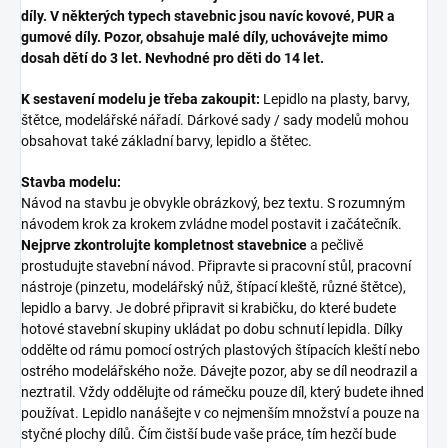
díly. V některých typech stavebnic jsou navíc kovové, PUR a
gumové díly. Pozor, obsahuje malé díly, uchovávejte mimo
dosah dětí do 3 let. Nevhodné pro děti do 14 let.
K sestavení modelu je třeba zakoupit:
Lepidlo na plasty, barvy,
štětce, modelářské nářadí. Dárkové sady / sady modelů mohou
obsahovat také základní barvy, lepidlo a štětec.
Stavba modelu:
Návod na stavbu je obvykle obrázkový, bez textu. S rozumným
návodem krok za krokem zvládne model postavit i začátečník.
Nejprve zkontrolujte kompletnost stavebnice
a pečlivě
prostudujte stavební návod. Připravte si pracovní stůl, pracovní
nástroje (pinzetu, modelářský nůž, štípací kleště, různé štětce),
lepidlo a barvy. Je dobré připravit si krabičku, do které budete
hotové stavební skupiny ukládat po dobu schnutí lepidla. Dílky
oddělte od rámu pomocí ostrých plastových štípacích kleští nebo
ostrého modelářského nože. Dávejte pozor, aby se díl neodrazil a
neztratil. Vždy oddělujte od rámečku pouze díl, který budete ihned
používat. Lepidlo nanášejte v co nejmenším množství a pouze na
styčné plochy dílů. Čím čistší bude vaše práce, tím hezčí bude