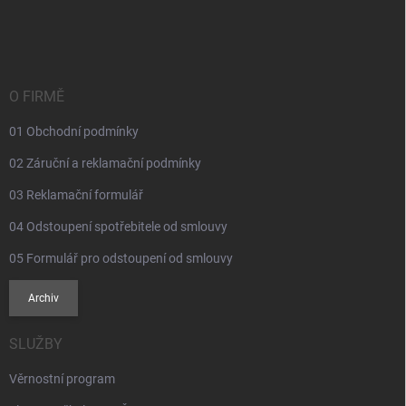
á
p
a
t
í
O FIRMĚ
01 Obchodní podmínky
02 Záruční a reklamační podmínky
03 Reklamační formulář
04 Odstoupení spotřebitele od smlouvy
05 Formulář pro odstoupení od smlouvy
Archiv
SLUŽBY
Věrnostní program