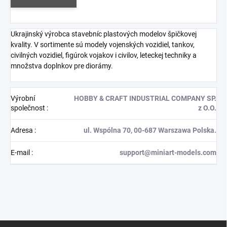
Ukrajinský výrobca stavebníc plastových modelov špičkovej
kvality. V sortimente sú modely vojenských vozidiel, tankov,
civilných vozidiel, figúrok vojakov i civilov, leteckej techniky a
množstva doplnkov pre diorámy.
Výrobní
HOBBY & CRAFT INDUSTRIAL COMPANY SP.
společnost
:
z O.O.
Adresa
:
ul. Wspólna 70, 00-687 Warszawa Polska.
E-mail
:
support@miniart-models.com
Z