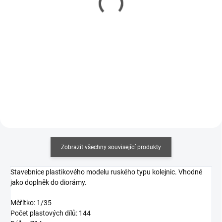
337 Kč
85 Kč
274 Kč bez DPH
69 Kč bez DPH
Detail
Měrná
212,50 Kč / 100 ml
cena:
Do košíku
Zobrazit všechny související produkty
Stavebnice plastikového modelu ruského typu kolejnic. Vhodné
jako doplněk do diorámy.
Měřítko: 1/35
Počet plastových dílů: 144