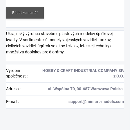
Přidat komentář
Ukrajinský výrobca stavebníc plastových modelov špičkovej
kvality. V sortimente sú modely vojenských vozidiel, tankov,
civilných vozidiel, figúrok vojakov i civilov, leteckej techniky a
množstva doplnkov pre diorámy.
Výrobní
HOBBY & CRAFT INDUSTRIAL COMPANY SP.
společnost
:
z O.O.
Adresa
:
ul. Wspólna 70, 00-687 Warszawa Polska.
E-mail
:
support@miniart-models.com