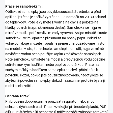
Práce se samolepkami:
Obtiskové samolepky jsou obvykle součástí stavebnice a před
aplikací je třeba je pečlivě vystřihnout a namočit na 20-30 sekund
do teplé vody. Poté je vyjměte z vody a na chvíli je položte na
hladký povrch (např. skleněnou desku). Samolepka se nejprve
mírně zkroutí a poté se vlivem vody vyrovná. Asi po minutě zkuste
samolepku velmi opatrně přesunout na nosný papír. Pokud se
volně pohybuje, můžete ji opatrně přenést na požadované místo
na modelu. Místo, kam chcete samolepku umístit, nejprve mírně
navlhčete vodou nebo použijte kapku změkčovače samolepek.
Poté samolepku umístěte na model a přebytečnou vodu opatrně
setřete měkkým hadříkem nebo papírovou utěrkou. Prstem a
suchým měkkým hadříkem samolepku na chvíli přitiskněte k
povrchu. Pozor, pokud jste použili změkčovadlo, nedotýkejte se
zbytečně povrchu samolepky, dokud nezaschne, protože byste ji
mohli zcela zničit.
Ochrana zdraví:
Při broušení doporučujeme používat respirátor nebo jinou
ochranu dýchacích cest. Prach vznikající při broušení plastů, PUR
dílů, 3D tištěných dílů nebo tmelů může později způsobit zdravotní