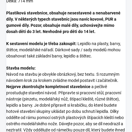
Délka: 714 mm
Plastiková stavebnice, obsahuje nesestavené a nenabarvené
díly. V některých typech stavebnic jsou navíc kovové, PUR a
gumové díly. Pozor, obsahuje malé díly, uchovávejte mimo
dosah dětí do 3 let. Nevhodné pro děti do 14 let.
K sestavení modelu je třeba zakoupit:
Lepidlo na plasty, barvy,
štětce, modelářské nářadí. Dárkové sady / sady modelů mohou
obsahovat také základní barvy, lepidlo a štětec.
Stavba modelu:
Návod na stavbu je obvykle obrázkový, bez textu. S rozumným
návodem krok za krokem zvládne model postavit i začátečník.
Nejprve zkontrolujte kompletnost stavebnice
a pečlivě
prostudujte stavební návod. Připravte si pracovní stůl, pracovní
nástroje (pinzetu, modelářský nůž, štípací kleště, různé štětce),
lepidlo a barvy. Je dobré připravit si krabičku, do které budete
hotové stavební skupiny ukládat po dobu schnutí lepidla. Dílky
oddělte od rámu pomocí ostrých plastových štípacích kleští nebo
ostrého modelářského nože. Dávejte pozor, aby se díl neodrazil a
neztratil. Vždy oddělujte od rámečku pouze díl, který budete ihned