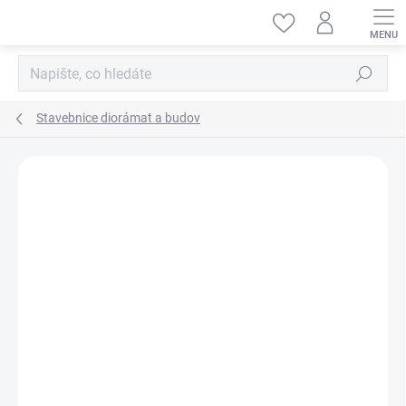
Přejít
na
obsah
Hledat
Stavebnice diorámat a budov
ZNAČKA:
MINIART