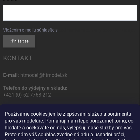
Vložením e-mailu súhlasíte s
podmienkami ochrany osobných údajov
Přihlásit se
KONTAKT
E-mail:
htmodel@htmodel.sk
Telefon do výdejny a skladu:
+421 (0) 52 7768 212
Poštovní / Odběrná adresa:
Používáme cookies jen ke zlepšování služeb a sortimentu
HT model
pro vás modeláře. Pomáhají nám lépe porozumět tomu, co
Na letisko 49
hledáte a očekáváte od nás, vylepšují naše služby pro vás.
058 01 Poprad
Proto nám váš souhlas zvedne náladu a usnadní práci,
Slovenská Republika