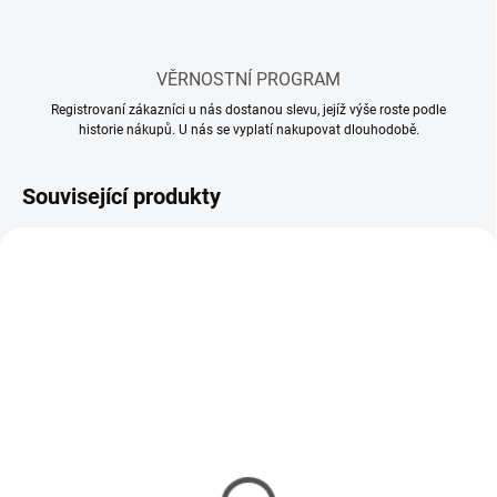
VĚRNOSTNÍ PROGRAM
Registrovaní zákazníci u nás dostanou slevu, jejíž výše roste podle
historie nákupů. U nás se vyplatí nakupovat dlouhodobě.
Související produkty
SKLADEM
MOMENTÁLNĚ NEDOSTUPNÉ
(58 KS)
Model set - Nářadí pro
Lepidlo Tamiya Cement
modeláře
so štetcom 40ml