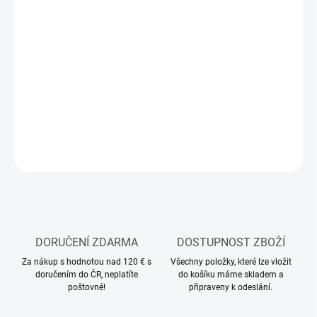
12.8.2026
MOŽNOSTI
DORUČENÍ
−
+
Přidat do košíku
DETAILNÍ INFORMACE
ZEPTAT SE
HLÍDAT
DORUČENÍ ZDARMA
DOSTUPNOST ZBOŽÍ
Za nákup s hodnotou nad 120 € s
Všechny položky, které lze vložit
doručením do ČR, neplatíte
do košíku máme skladem a
poštovné!
připraveny k odeslání.