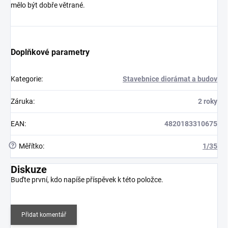
mělo být dobře větrané.
Doplňkové parametry
Kategorie
:
Stavebnice diorámat a budov
Záruka
:
2 roky
EAN
:
4820183310675
?
Měřítko
:
1/35
Diskuze
Buďte první, kdo napíše příspěvek k této položce.
Přidat komentář