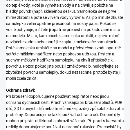
do teplé vody. Poté je vyjměte z vody a na chvíli je položte na
hladký povrch (např. skleněnou desku). Samolepka se nejprve
mírně zkroutí a poté se vlivem vody vyrovná. Asi po minutě zkuste
samolepku velmi opatrně přesunout na nosný papír. Pokud se
volně pohybuje, můžete ji opatrně přenést na požadované místo
na modelu. Místo, kam chcete samolepku umístit, nejprve mírně
navlhčete vodou nebo použijte kapku změkčovače samolepek.
Poté samolepku umístěte na model a přebytečnou vodu opatrně
setřete měkkým hadříkem nebo papírovou utěrkou. Prstem a
suchým měkkým hadříkem samolepku na chvíli přitiskněte k
povrchu. Pozor, pokud jste použili změkčovadlo, nedotýkejte se
zbytečně povrchu samolepky, dokud nezaschne, protože byste ji
mohli zcela zničit.
Ochrana zdraví:
Při broušení doporučujeme používat respirátor nebo jinou
ochranu dýchacích cest. Prach vznikající při broušení plastů, PUR
dílů, 3D tištěných dílů nebo tmelů může později způsobit zdravotní
problémy. Doporučujeme také používat ochranu očí. Drobné díly
mohou při práci odlétnout a ohrozit váš zrak. Při práci s barvami a
ředidly doporučujeme používat ochranné rukavice. Pracoviště by