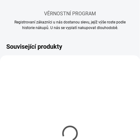
VĚRNOSTNÍ PROGRAM
Registrovaní zákazníci u nás dostanou slevu, jejíž výše roste podle
historie nákupů. U nás se vyplatí nakupovat dlouhodobě.
Související produkty
SKLADEM
MOMENTÁLNĚ NEDOSTUPNÉ
(58 KS)
Model set - Nářadí pro
Lepidlo Tamiya Cement
modeláře
so štetcom 40ml
337 Kč
85 Kč