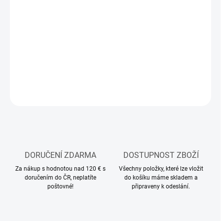
MOŽNOSTI
DORUČENÍ
−
+
Přidat do košíku
DETAILNÍ INFORMACE
ZEPTAT SE
HLÍDAT
DORUČENÍ ZDARMA
DOSTUPNOST ZBOŽÍ
Za nákup s hodnotou nad 120 € s
Všechny položky, které lze vložit
doručením do ČR, neplatíte
do košíku máme skladem a
poštovné!
připraveny k odeslání.