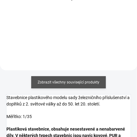
274 Kč bez DPH
69 Kč bez DPH
Detail
Měrná
212,50 Kč / 100 ml
cena:
Do košíku
Zobrazit všechny související produkty
Stavebnice plastikového modelu sady železničního příslušenství a
doplňků z 2. světové války až do 50. let 20. století.
Měřítko: 1/35
Plastiková stavebnice, obsahuje nesestavené a nenabarvené
díly. V některých typech stavebnic jsou navíc kovové, PUR a