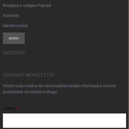
Prodejna a výdejna Poprad
Kontakty
Servisní práce
Archiv
FACEBOOK
ODEBÍRAT NEWSLETTER
Vložte svůj e-mail a my vám budeme zasílat informace o nových
produktech na našem e-shopu.
E-MAIL