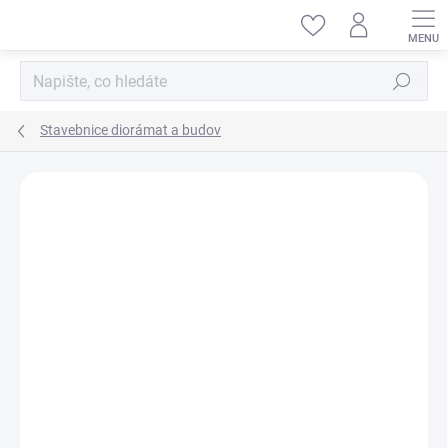
Přejít
na
obsah
Hledat
Stavebnice diorámat a budov
ZNAČKA:
MINIART