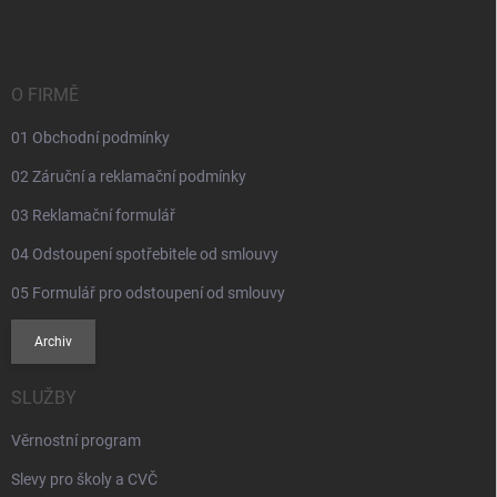
p
a
t
í
O FIRMĚ
01 Obchodní podmínky
02 Záruční a reklamační podmínky
03 Reklamační formulář
04 Odstoupení spotřebitele od smlouvy
05 Formulář pro odstoupení od smlouvy
Archiv
SLUŽBY
Věrnostní program
Slevy pro školy a CVČ