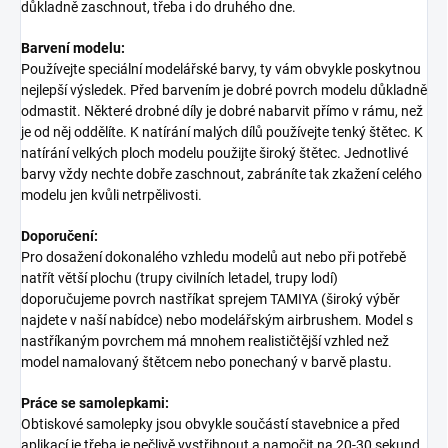
důkladně zaschnout, třeba i do druhého dne.
Barvení modelu:
Používejte speciální modelářské barvy, ty vám obvykle poskytnou
nejlepší výsledek. Před barvením je dobré povrch modelu důkladně
odmastit. Některé drobné díly je dobré nabarvit přímo v rámu, než
je od něj oddělíte. K natírání malých dílů používejte tenký štětec. K
natírání velkých ploch modelu použijte široký štětec. Jednotlivé
barvy vždy nechte dobře zaschnout, zabráníte tak zkažení celého
modelu jen kvůli netrpělivosti.
Doporučení:
Pro dosažení dokonalého vzhledu modelů aut nebo při potřebě
natřít větší plochu (trupy civilních letadel, trupy lodí)
doporučujeme povrch nastříkat sprejem TAMIYA (široký výběr
najdete v naší nabídce) nebo modelářským airbrushem. Model s
nastříkaným povrchem má mnohem realističtější vzhled než
model namalovaný štětcem nebo ponechaný v barvě plastu.
Práce se samolepkami:
Obtiskové samolepky jsou obvykle součástí stavebnice a před
aplikací je třeba je pečlivě vystřihnout a namočit na 20-30 sekund