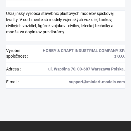
Ukrajinský výrobca stavebníc plastových modelov špičkovej
kvality. V sortimente sú modely vojenských vozidiel, tankov,
civilných vozidiel, figúrok vojakov i civilov, leteckej techniky a
množstva doplnkov pre diorámy.
Výrobní
HOBBY & CRAFT INDUSTRIAL COMPANY SP.
společnost
:
z O.O.
Adresa
:
ul. Wspólna 70, 00-687 Warszawa Polska.
E-mail
:
support@miniart-models.com
Z
á