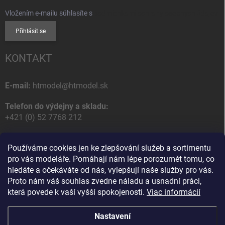
Vložením e-mailu súhlasíte s
podmienkami ochrany osobných údajov
Přihlásit se
KONTAKT
E-mail:
htmodel@htmodel.sk
Telefon do výdejny a skladu:
+421 (0) 52 7768 212
Poštovní / Odběrná adresa:
Používáme cookies jen ke zlepšování služeb a sortimentu
HT model
pro vás modeláře. Pomáhají nám lépe porozumět tomu, co
Na letisko 49
hledáte a očekáváte od nás, vylepšují naše služby pro vás.
058 01 Poprad
Proto nám váš souhlas zvedne náladu a usnadní práci,
Slovenská Republika
která povede k vaší vyšší spokojenosti.
Viac informácií
Nastavení