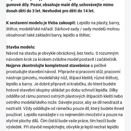
gumové díly. Pozor, obsahuje malé díly, uchovávejte mimo
dosah dětí do 3 let. Nevhodné pro děti do 14 let.
K sestavení modelu je třeba zakoupit:
Lepidlo na plasty, barvy,
štětce, modelářské nářadí. Dárkové sady / sady modelů mohou
obsahovat také základní barvy, lepidlo a štětec.
Stavba modelu:
Návod na stavbu je obvykle obrázkový, bez textu. S rozumným
návodem krok za krokem zvládne model postavit i začátečník.
Nejprve zkontrolujte kompletnost stavebnice
a pečlivě
prostudujte stavební návod. Připravte si pracovní stůl, pracovní
nástroje (pinzetu, modelářský nůž, štípací kleště, různé štětce),
lepidlo a barvy. Je dobré připravit si krabičku, do které budete
hotové stavební skupiny ukládat po dobu schnutí lepidla. Dílky
oddělte od rámu pomocí ostrých plastových štípacích kleští nebo
ostrého modelářského nože. Dávejte pozor, aby se díl neodrazil a
neztratil. Vždy oddělujte od rámečku pouze díl, který budete ihned
používat. Lepidlo nanášejte v co nejmenším množství a pouze na
styčné plochy dílů. Čím čistší bude vaše práce, tím hezčí bude
výsledek. Při stavbě nespěchejte, obvykle je lepší nechat lepidlo