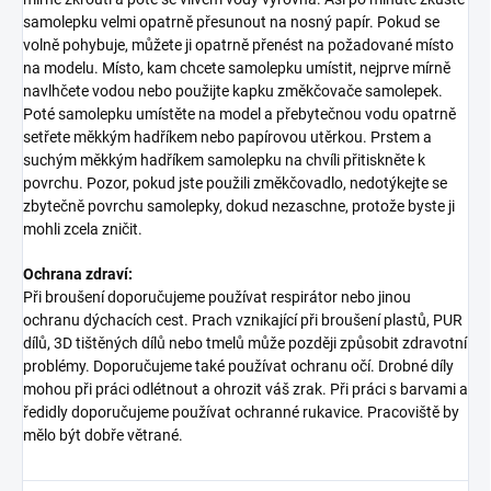
samolepku velmi opatrně přesunout na nosný papír. Pokud se
volně pohybuje, můžete ji opatrně přenést na požadované místo
na modelu. Místo, kam chcete samolepku umístit, nejprve mírně
navlhčete vodou nebo použijte kapku změkčovače samolepek.
Poté samolepku umístěte na model a přebytečnou vodu opatrně
setřete měkkým hadříkem nebo papírovou utěrkou. Prstem a
suchým měkkým hadříkem samolepku na chvíli přitiskněte k
povrchu. Pozor, pokud jste použili změkčovadlo, nedotýkejte se
zbytečně povrchu samolepky, dokud nezaschne, protože byste ji
mohli zcela zničit.
Ochrana zdraví:
Při broušení doporučujeme používat respirátor nebo jinou
ochranu dýchacích cest. Prach vznikající při broušení plastů, PUR
dílů, 3D tištěných dílů nebo tmelů může později způsobit zdravotní
problémy. Doporučujeme také používat ochranu očí. Drobné díly
mohou při práci odlétnout a ohrozit váš zrak. Při práci s barvami a
ředidly doporučujeme používat ochranné rukavice. Pracoviště by
mělo být dobře větrané.