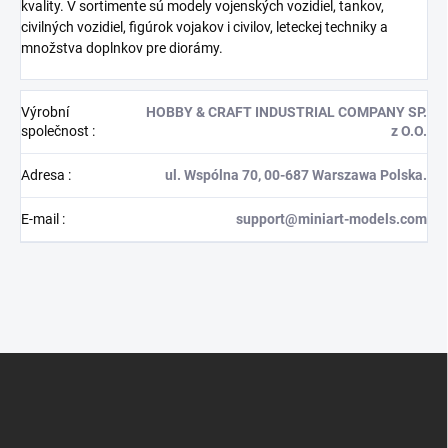
kvality. V sortimente sú modely vojenských vozidiel, tankov,
civilných vozidiel, figúrok vojakov i civilov, leteckej techniky a
množstva doplnkov pre diorámy.
Výrobní
HOBBY & CRAFT INDUSTRIAL COMPANY SP.
společnost
:
z O.O.
Adresa
:
ul. Wspólna 70, 00-687 Warszawa Polska.
E-mail
:
support@miniart-models.com
Z
á
p
a