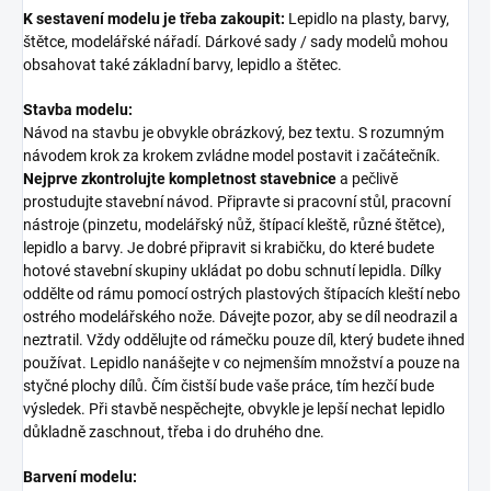
K sestavení modelu je třeba zakoupit:
Lepidlo na plasty, barvy,
štětce, modelářské nářadí. Dárkové sady / sady modelů mohou
obsahovat také základní barvy, lepidlo a štětec.
Stavba modelu:
Návod na stavbu je obvykle obrázkový, bez textu. S rozumným
návodem krok za krokem zvládne model postavit i začátečník.
Nejprve zkontrolujte kompletnost stavebnice
a pečlivě
prostudujte stavební návod. Připravte si pracovní stůl, pracovní
nástroje (pinzetu, modelářský nůž, štípací kleště, různé štětce),
lepidlo a barvy. Je dobré připravit si krabičku, do které budete
hotové stavební skupiny ukládat po dobu schnutí lepidla. Dílky
oddělte od rámu pomocí ostrých plastových štípacích kleští nebo
ostrého modelářského nože. Dávejte pozor, aby se díl neodrazil a
neztratil. Vždy oddělujte od rámečku pouze díl, který budete ihned
používat. Lepidlo nanášejte v co nejmenším množství a pouze na
styčné plochy dílů. Čím čistší bude vaše práce, tím hezčí bude
výsledek. Při stavbě nespěchejte, obvykle je lepší nechat lepidlo
důkladně zaschnout, třeba i do druhého dne.
Barvení modelu: