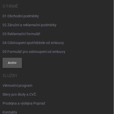
t
í
O FIRMĚ
01 Obchodní podmínky
02 Záruční a reklamační podmínky
03 Reklamační formulář
04 Odstoupení spotřebitele od smlouvy
05 Formulář pro odstoupení od smlouvy
Archiv
SLUŽBY
Věrnostní program
Slevy pro školy a CVČ
Prodejna a výdejna Poprad
Kontakty