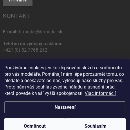
Přihlásit se
KONTAKT
E-mail:
htmodel@htmodel.sk
Telefon do výdejny a skladu:
+421 (0) 52 7768 212
Poštovní / Odběrná adresa:
Používáme cookies jen ke zlepšování služeb a sortimentu
HT model
pro vás modeláře. Pomáhají nám lépe porozumět tomu, co
Na letisko 49
hledáte a očekáváte od nás, vylepšují naše služby pro vás.
058 01 Poprad
Proto nám váš souhlas zvedne náladu a usnadní práci,
Slovenská Republika
která povede k vaší vyšší spokojenosti.
Viac informácií
Nastavení
Copyright 2026
HT model
. Všechna práva vyhrazena.
Upravit nastavení
cookies
Odmítnout
Souhlasím