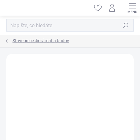
Přejít
na
obsah
Hledat
Stavebnice diorámat a budov
ZNAČKA:
MINIART