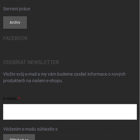
Servisní práce
Archiv
FACEBOOK
ODEBÍRAT NEWSLETTER
Vložte svůj e-mail a my vám budeme zasílat informace o nových
produktech na našem e-shopu.
E-MAIL
Vložením e-mailu súhlasíte s
podmienkami ochrany osobných údajov