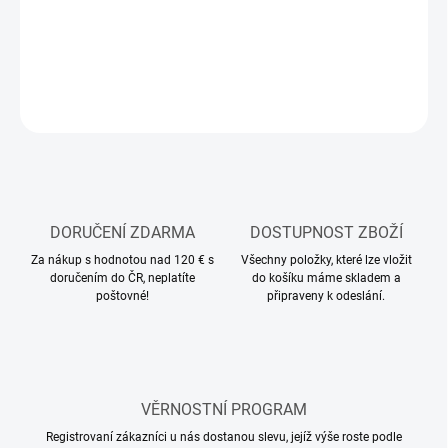
DETAILNÍ INFORMACE
ZEPTAT SE
HLÍDAT
DORUČENÍ ZDARMA
DOSTUPNOST ZBOŽÍ
Za nákup s hodnotou nad 120 € s
Všechny položky, které lze vložit
doručením do ČR, neplatíte
do košíku máme skladem a
poštovné!
připraveny k odeslání.
VĚRNOSTNÍ PROGRAM
Registrovaní zákazníci u nás dostanou slevu, jejíž výše roste podle