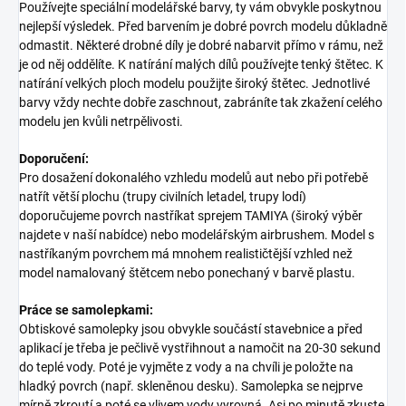
Používejte speciální modelářské barvy, ty vám obvykle poskytnou
nejlepší výsledek. Před barvením je dobré povrch modelu důkladně
odmastit. Některé drobné díly je dobré nabarvit přímo v rámu, než
je od něj oddělíte. K natírání malých dílů používejte tenký štětec. K
natírání velkých ploch modelu použijte široký štětec. Jednotlivé
barvy vždy nechte dobře zaschnout, zabráníte tak zkažení celého
modelu jen kvůli netrpělivosti.
Doporučení:
Pro dosažení dokonalého vzhledu modelů aut nebo při potřebě
natřít větší plochu (trupy civilních letadel, trupy lodí)
doporučujeme povrch nastříkat sprejem TAMIYA (široký výběr
najdete v naší nabídce) nebo modelářským airbrushem. Model s
nastříkaným povrchem má mnohem realističtější vzhled než
model namalovaný štětcem nebo ponechaný v barvě plastu.
Práce se samolepkami:
Obtiskové samolepky jsou obvykle součástí stavebnice a před
aplikací je třeba je pečlivě vystřihnout a namočit na 20-30 sekund
do teplé vody. Poté je vyjměte z vody a na chvíli je položte na
hladký povrch (např. skleněnou desku). Samolepka se nejprve
mírně zkroutí a poté se vlivem vody vyrovná. Asi po minutě zkuste