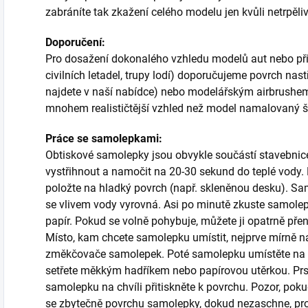
zabráníte tak zkažení celého modelu jen kvůli netrpěliv
Doporučení:
Pro dosažení dokonalého vzhledu modelů aut nebo při p
civilních letadel, trupy lodí) doporučujeme povrch nas
najdete v naší nabídce) nebo modelářským airbrush
mnohem realističtější vzhled než model namalovaný 
Práce se samolepkami:
Obtiskové samolepky jsou obvykle součástí stavebnice a
vystřihnout a namočit na 20-30 sekund do teplé vody. P
položte na hladký povrch (např. skleněnou desku). Sa
se vlivem vody vyrovná. Asi po minutě zkuste samole
papír. Pokud se volně pohybuje, můžete ji opatrně př
Místo, kam chcete samolepku umístit, nejprve mírně n
změkčovače samolepek. Poté samolepku umístěte na 
setřete měkkým hadříkem nebo papírovou utěrkou. 
samolepku na chvíli přitiskněte k povrchu. Pozor, poku
se zbytečně povrchu samolepky, dokud nezaschne, proto