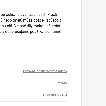
inou ochranu dýchacích cest. Prach
 dílů nebo tmelů může později způsobit
nu očí. Drobné díly mohou při práci
edidly doporučujeme používat ochranné
Stavebnice diorámat a budov
2 roky
4820183312464