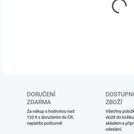
DETA
DORUČENÍ
DOSTUPN
ZDARMA
ZBOŽÍ
Za nákup s hodnotou nad
Všechny položky
120 € s doručením do ČR,
vložit do koší
neplatíte poštovné!
skladem a přip
odeslání.