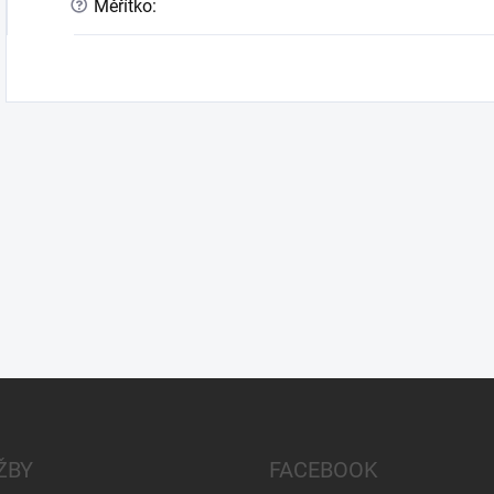
?
Měřítko
:
ŽBY
FACEBOOK