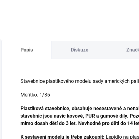
Do košíku
Popis
Diskuze
Znač
Stavebnice plastikového modelu sady amerických paliv
Měřítko: 1/35
Plastiková stavebnice, obsahuje nesestavené a nenab
stavebnic jsou navíc kovové, PUR a gumové díly. Pozo
mimo dosah dětí do 3 let. Nevhodné pro děti do 14 let
K sestavení modelu je třeba zakoupit:
Lepidlo na plast