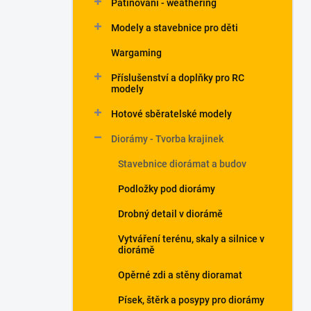
Patinování - weathering
a
n
Modely a stavebnice pro děti
e
Wargaming
l
Příslušenství a doplňky pro RC
modely
Hotové sběratelské modely
Diorámy - Tvorba krajinek
Stavebnice diorámat a budov
Podložky pod diorámy
Drobný detail v diorámě
Vytváření terénu, skaly a silnice v
diorámě
Opěrné zdi a stěny dioramat
Písek, štěrk a posypy pro diorámy