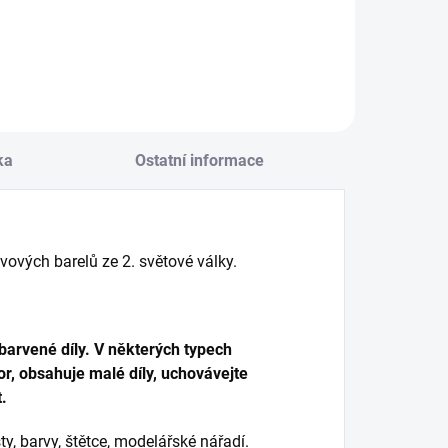
Do košíku
ka
Ostatní informace
ových barelů ze 2. světové války.
arvené díly. V některých typech
r, obsahuje malé díly, uchovávejte
.
y, barvy, štětce, modelářské nářadí.