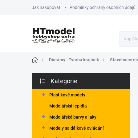
Přejít
Jak nakupovat
Podmínky ochrany osobních údajů
na
obsah
Domů
Diorámy - Tvorba krajinek
Stavebnice di
P
Kategorie
o
Přeskočit
s
kategorie
t
Plastikové modely
r
Modelářská lepidla
a
n
Modelářské barvy a laky
n
Modely na dálkové ovládání
í
p