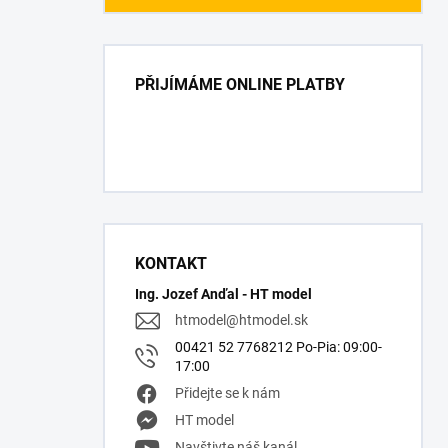
PŘIJÍMÁME ONLINE PLATBY
KONTAKT
Ing. Jozef Anďal - HT model
htmodel
@
htmodel.sk
00421 52 7768212 Po-Pia: 09:00-
17:00
Přidejte se k nám
HT model
Navštivte náš kanál