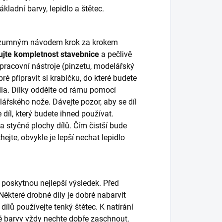
adní barvy, lepidlo a štětec.
 rozumným návodem krok za krokem
ujte kompletnost stavebnice
a pečlivě
, pracovní nástroje (pinzetu, modelářský
bré připravit si krabičku, do které budete
dla. Dílky oddělte od rámu pomocí
lářského nože. Dávejte pozor, aby se díl
díl, který budete ihned používat.
 styčné plochy dílů. Čím čistší bude
ejte, obvykle je lepší nechat lepidlo
 poskytnou nejlepší výsledek. Před
ěkteré drobné díly je dobré nabarvit
dílů používejte tenký štětec. K natírání
vé barvy vždy nechte dobře zaschnout,