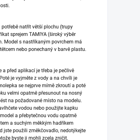
osti.
otřebě natřít větší plochu (trupy
tříkat sprejem TAMIYA (široký výběr
em. Model s nastříkaným povrchem má
štětcem nebo ponechaný v barvě plastu.
 před aplikací je třeba je pečlivě
oté je vyjměte z vody a na chvíli je
molepka se nejprve mírně zkroutí a poté
pku velmi opatrně přesunout na nosný
enést na požadované místo na modelu.
avlhčete vodou nebo použijte kapku
model a přebytečnou vodu opatrně
Prstem a suchým měkkým hadříkem
d jste použili změkčovadlo, nedotýkejte
že byste ji mohli zcela zničit.