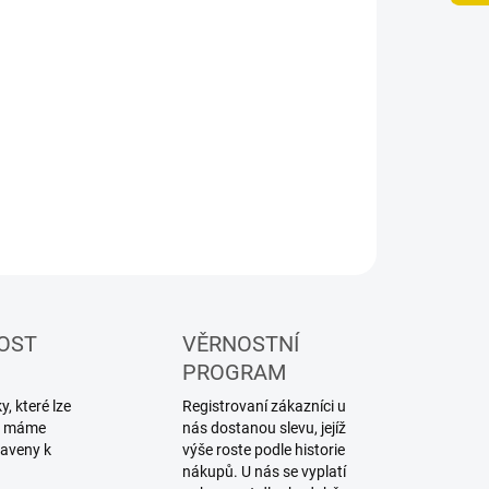
−
+
Přidat do košíku
ILNÍ INFORMACE
ZEPTAT SE
HLÍDAT
OST
VĚRNOSTNÍ
PROGRAM
, které lze
Registrovaní zákazníci u
ku máme
nás dostanou slevu, jejíž
raveny k
výše roste podle historie
nákupů. U nás se vyplatí