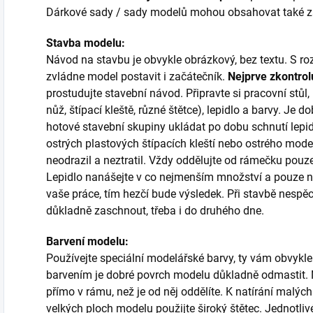
Dárkové sady / sady modelů mohou obsahovat také zákl
Stavba modelu:
Návod na stavbu je obvykle obrázkový, bez textu. S
zvládne model postavit i začátečník.
Nejprve zkontrol
prostudujte stavební návod. Připravte si pracovní stůl
nůž, štípací kleště, různé štětce), lepidlo a barvy. Je do
hotové stavební skupiny ukládat po dobu schnutí lepi
ostrých plastových štípacích kleští nebo ostrého mode
neodrazil a neztratil. Vždy oddělujte od rámečku pouze 
Lepidlo nanášejte v co nejmenším množství a pouze na
vaše práce, tím hezčí bude výsledek. Při stavbě nespěch
důkladně zaschnout, třeba i do druhého dne.
Barvení modelu:
Používejte speciální modelářské barvy, ty vám obvykle
barvením je dobré povrch modelu důkladně odmastit. N
přímo v rámu, než je od něj oddělíte. K natírání malých 
velkých ploch modelu použijte široký štětec. Jednotli