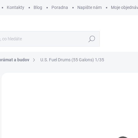
Kontakty
Blog
Poradna
Napište nám
Moje objedná
Hledat
orámat a budov
U.S. Fuel Drums (55 Galons) 1/35
ZNAČKA:
MINIART
4
332
Měr
SK
cena
MŮŽ
DO:
12.
MOŽ