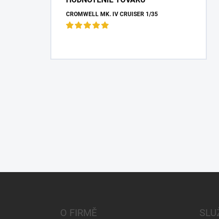
CROMWELL MK. IV CRUISER 1/35
Z
á
p
a
O FIRMĚ
SLU