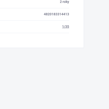
2 roky
4820183314413
1/35