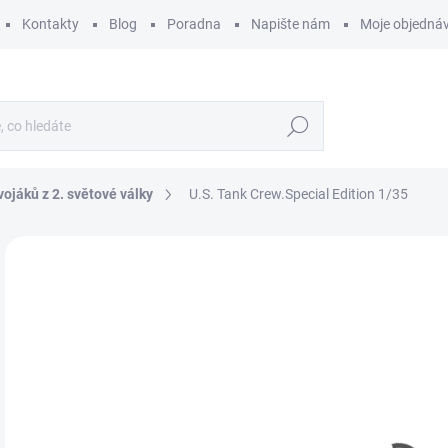
Kontakty
Blog
Poradna
Napište nám
Moje objedná
Hledat
vojáků z 2. světové války
U.S. Tank Crew.Special Edition 1/35
ZNAČKA:
MINIART
2
240
Měr
SK
cena
MŮŽ
DO:
12.
MOŽ