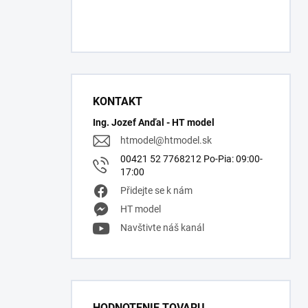
KONTAKT
Ing. Jozef Anďal - HT model
htmodel
@
htmodel.sk
00421 52 7768212 Po-Pia: 09:00-
17:00
Přidejte se k nám
HT model
Navštivte náš kanál
HODNOTENIE TOVARU