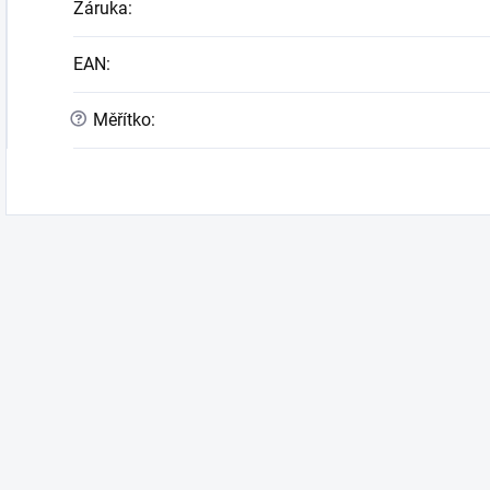
Záruka
:
EAN
:
?
Měřítko
: