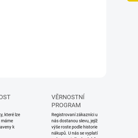
−
+
Přidat do košíku
ZEPTAT SE
HLÍDAT
OST
VĚRNOSTNÍ
PROGRAM
, které lze
Registrovaní zákazníci u
ku máme
nás dostanou slevu, jejíž
raveny k
výše roste podle historie
nákupů. U nás se vyplatí