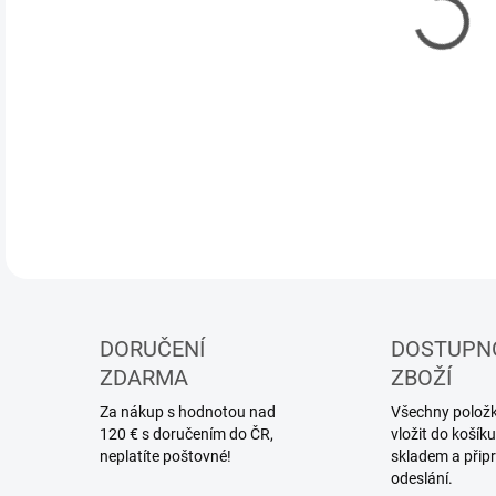
DORUČENÍ
DOSTUPN
ZDARMA
ZBOŽÍ
Za nákup s hodnotou nad
Všechny položky
120 € s doručením do ČR,
vložit do koší
neplatíte poštovné!
skladem a přip
odeslání.