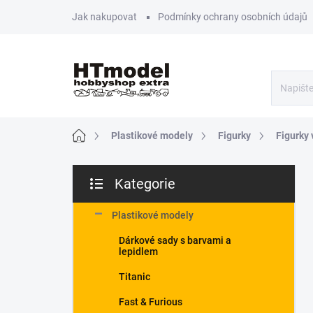
Přejít
Jak nakupovat
Podmínky ochrany osobních údajů
na
obsah
Domů
Plastikové modely
Figurky
Figurky 
P
Kategorie
o
Přeskočit
s
kategorie
t
Plastikové modely
r
Dárkové sady s barvami a
a
lepidlem
n
n
Titanic
í
Fast & Furious
p