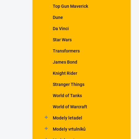
a
Top Gun Maverick
n
Dune
e
l
Da Vinci
Star Wars
Transformers
James Bond
Knight Rider
Stranger Things
World of Tanks
World of Warcraft
Modely letadel
Modely vrtulníků