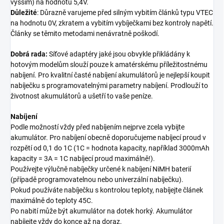
vyšším) na hodnotu 5,4V.
Důležité
: Důrazně varujeme před silným vybitím článků typu VTEC
na hodnotu 0V, zkratem a vybitím vybíječkami bez kontroly napětí.
Články se těmito metodami nenávratně poškodí.
Dobrá rada:
Síťové adaptéry jaké jsou obvykle přikládány k
hotovým modelům slouží pouze k amatérskému příležitostnému
nabíjení. Pro kvalitní časté nabíjení akumulátorů je nejlepší koupit
nabíječku s programovatelnými parametry nabíjení. Prodlouží to
životnost akumulátorů a ušetří to vaše peníze.
Nabíjení
Podle možností vždy před nabíjením nejprve zcela vybijte
akumulátor. Pro nabíjení obecně doporučujeme nabíjecí proud v
rozpětí od 0,1 do 1C (1C = hodnota kapacity, například 3000mAh
kapacity = 3A = 1C nabíjecí proud maximálně!).
Používejte výlučně nabíječky určené k nabíjení NiMH baterií
(případě programovatelnou nebo univerzální nabíječku).
Pokud používáte nabíječku s kontrolou teploty, nabíjejte článek
maximálně do teploty 45C.
Po nabití může být akumulátor na dotek horký. Akumulátor
nabíjejte vždy do konce až na doraz.