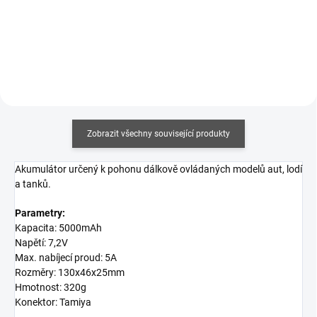
Do košíku
Do košíku
Zobrazit všechny související produkty
Akumulátor určený k pohonu dálkově ovládaných modelů aut, lodí
a tanků.
Parametry:
Kapacita: 5000mAh
Napětí: 7,2V
Max. nabíjecí proud: 5A
Rozměry: 130x46x25mm
Hmotnost: 320g
Konektor: Tamiya