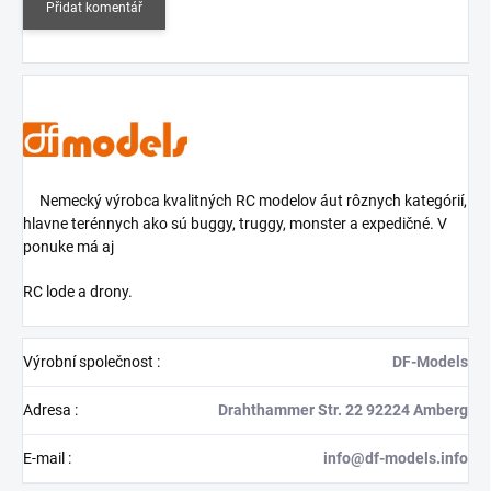
Přidat komentář
Nemecký výrobca kvalitných RC modelov áut rôznych kategórií,
hlavne terénnych ako sú buggy, truggy, monster a expedičné. V
ponuke má aj
RC lode a drony.
Výrobní společnost
:
DF-Models
Adresa
:
Drahthammer Str. 22 92224 Amberg
E-mail
:
info@df-models.info