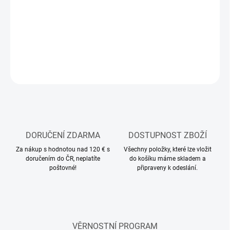
Modelářský NiMH akumulátor
DETAILNÍ INFORMACE
ZEPTAT SE
HLÍDAT
DORUČENÍ ZDARMA
DOSTUPNOST ZBOŽÍ
Za nákup s hodnotou nad 120 € s
Všechny položky, které lze vložit
doručením do ČR, neplatíte
do košíku máme skladem a
poštovné!
připraveny k odeslání.
VĚRNOSTNÍ PROGRAM