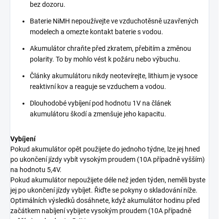
bez dozoru.
Baterie NiMH nepoužívejte ve vzduchotěsně uzavřených
modelech a omezte kontakt baterie s vodou.
Akumulátor chraňte před zkratem, přebitím a změnou
polarity. To by mohlo vést k požáru nebo výbuchu.
Články akumulátoru nikdy neotevírejte, lithium je vysoce
reaktivní kov a reaguje se vzduchem a vodou.
Dlouhodobé vybíjení pod hodnotu 1V na článek
akumulátoru škodí a zmenšuje jeho kapacitu.
Vybíjení
Pokud akumulátor opět použijete do jednoho týdne, lze jej hned
po ukončení jízdy vybít vysokým proudem (10A případně vyšším)
na hodnotu 5,4V.
Pokud akumulátor nepoužijete déle než jeden týden, neměli byste
jej po ukončení jízdy vybíjet. Řiďte se pokyny o skladování níže.
Optimálních výsledků dosáhnete, když akumulátor hodinu před
začátkem nabíjení vybijete vysokým proudem (10A případně