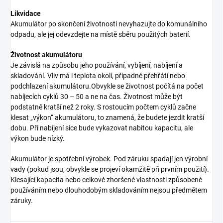
Likvidace
Akumulátor po skončení životnosti nevyhazujte do komunálního
odpadu, ale jej odevzdejte na místě sběru použitých baterií.
Životnost akumulátoru
Je závislá na způsobu jeho používání, vybíjení, nabíjení a
skladování. Vliv má i teplota okolí, případné přehřátí nebo
podchlazení akumulátoru.Obvykle se životnost počítá na počet
nabíjecích cyklů 30 – 50 a ne na čas. Životnost může být
podstatně kratší než 2 roky. S rostoucím počtem cyklů začne
klesat „výkon“ akumulátoru, to znamená, že budete jezdit kratší
dobu. Při nabíjení sice bude vykazovat nabitou kapacitu, ale
výkon bude nízký.
Akumulátor je spotřební výrobek. Pod záruku spadají jen výrobní
vady (pokud jsou, obvykle se projeví okamžitě při prvním použití).
Klesající kapacita nebo celkově zhoršené vlastnosti způsobené
používáním nebo dlouhodobým skladováním nejsou předmětem
záruky.