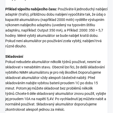
Příklad výpočtu nabíjecího času:
Používáte-li jednoduchý nabíjecí
adaptér (trafo), přibližnou dobu nabíjení vypočítáte tak, že údaj o
kapacitě akumulátoru (například 2000 mAh) vydělíte výstupním
výkonem nabíjecího adaptéru (uvedený na typovém štítku
adaptéru, například: Output 350 mA), a Příklad: 2000: 350 = 5,7
hodiny. Méně vybitý akumulátor se bude nabíjet kratší dobu.
Pokud není akumulátor po používání zcela vybitý, nabíjení trvá
různě dlouho.
Skladování
Pokud nebudete akumulátor několik týdnů používat, nesmí se
skladovat v nenabitém stavu. Obecně lze říci, že delší skladování
vybitého NiMH akumulátoru je pro něj škodlivé.Doporučujeme
skladovat akumulátor vždy alespoň částečně nabitý. Před
skladováním nabijte vybitou baterii proudem 1C po dobu 15
minut. Potom jej můžete skladovat bez problémů několik
týdnů.Chcete-li déle skladovaný akumulátor znovu použít, vybijte
jej proudem 10A na napětí 5,4V. Po vychladnutí jej můžete nabít a
normálně používat. Skladovaný akumulátor doporučujeme
zkontrolovat alespoň jednou za měsíc.