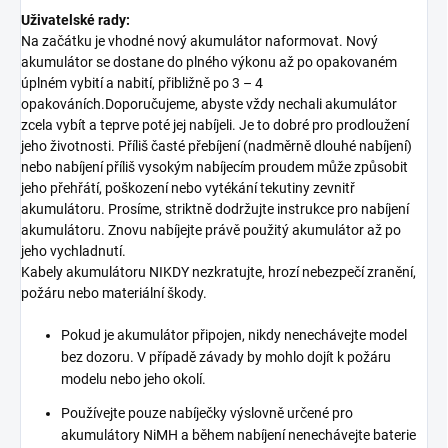
Uživatelské rady:
Na začátku je vhodné nový akumulátor naformovat. Nový
akumulátor se dostane do plného výkonu až po opakovaném
úplném vybití a nabití, přibližně po 3 – 4
opakováních.Doporučujeme, abyste vždy nechali akumulátor
zcela vybít a teprve poté jej nabíjeli. Je to dobré pro prodloužení
jeho životnosti. Příliš časté přebíjení (nadměrně dlouhé nabíjení)
nebo nabíjení příliš vysokým nabíjecím proudem může způsobit
jeho přehřátí, poškození nebo vytékání tekutiny zevnitř
akumulátoru. Prosíme, striktně dodržujte instrukce pro nabíjení
akumulátoru. Znovu nabíjejte právě použitý akumulátor až po
jeho vychladnutí.
Kabely akumulátoru NIKDY nezkratujte, hrozí nebezpečí zranění,
požáru nebo materiální škody.
Pokud je akumulátor připojen, nikdy nenechávejte model
bez dozoru. V případě závady by mohlo dojít k požáru
modelu nebo jeho okolí.
Používejte pouze nabíječky výslovně určené pro
akumulátory NiMH a během nabíjení nenechávejte baterie