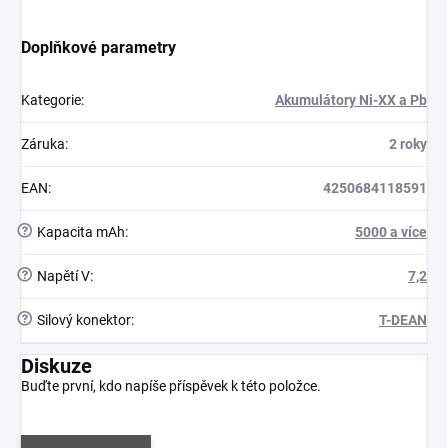
Doplňkové parametry
Kategorie
:
Akumulátory Ni-XX a Pb
Záruka
:
2 roky
EAN
:
4250684118591
?
Kapacita mAh
:
5000 a více
?
Napětí V
:
7,2
?
Silový konektor
:
T-DEAN
Diskuze
Buďte první, kdo napíše příspěvek k této položce.