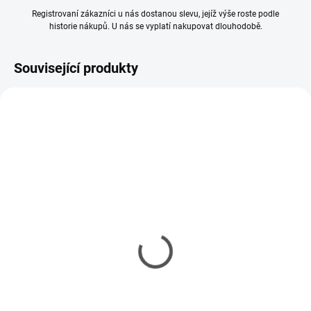
Registrovaní zákazníci u nás dostanou slevu, jejíž výše roste podle
historie nákupů. U nás se vyplatí nakupovat dlouhodobě.
Související produkty
SKLADEM
SKLADEM
(1 KS)
(1 KS)
Kabel adaptér Tamiya -
Kabel nabíjecí Combo (T-
T-DEAN
Dean, gold 2; 3,5; 4;
Tamiya)
116 Kč
252 Kč
94 Kč bez DPH
205 Kč bez DPH