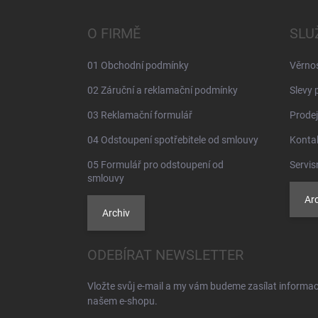
p
a
O FIRMĚ
SLU
t
í
01 Obchodní podmínky
Věrno
02 Záruční a reklamační podmínky
Slevy 
03 Reklamační formulář
Prodej
04 Odstoupení spotřebitele od smlouvy
Konta
05 Formulář pro odstoupení od
Servis
smlouvy
Arc
Archiv
ODEBÍRAT NEWSLETTER
Vložte svůj e-mail a my vám budeme zasílat informa
našem e-shopu.