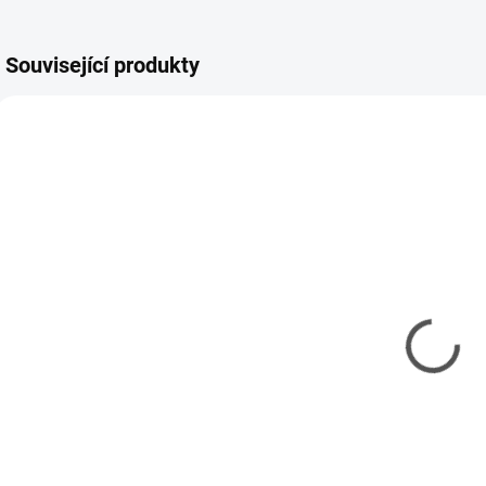
Související produkty
REV-29619
TAM-74093
MOMENTÁLNĚ
SKLADEM
NEDOSTUPNÉ
(2 KS)
Model set -
Kleště
Ř
Nářadí pro
vyštipovací
modeláře
Tamiya Side
Cutter Gray
337 Kč
378 Kč
274 Kč bez DPH
307 Kč bez DPH
1
Detail
Do košíku