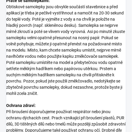
Práce se samolepkami:
Obtiskové samolepky jsou obvykle součástí stavebnice a před
aplikací je třeba je pečlivě vystřihnout a namočit na 20-30 sekund
do teplé vody. Poté je vyjměte z vody a na chvíli je položte na
hladký povrch (např. skleněnou desku). Samolepka se nejprve
mírně zkroutí a poté se vlivem vody vyrovná. Asi po minutě zkuste
samolepku velmi opatrně přesunout na nosný papír. Pokud se
volně pohybuje, můžete ji opatrně přenést na požadované místo
na modelu. Místo, kam chcete samolepku umístit, nejprve mírně
navlhčete vodou nebo použijte kapku změkčovače samolepek.
Poté samolepku umístěte na model a přebytečnou vodu opatrně
setřete měkkým hadříkem nebo papírovou utěrkou. Prstem a
suchým měkkým hadříkem samolepku na chvíli přitiskněte k
povrchu. Pozor, pokud jste použili změkčovadlo, nedotýkejte se
zbytečně povrchu samolepky, dokud nezaschne, protože byste ji
mohli zcela zničit.
Ochrana zdraví:
Při broušení doporučujeme používat respirátor nebo jinou
ochranu dýchacích cest. Prach vznikající při broušení plastů, PUR
dílů, 3D tištěných dílů nebo tmelů může později způsobit zdravotní
problémy. Doporučujeme také používat ochranu očí. Drobné díly