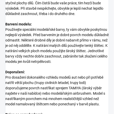
styčné plochy dílů. Čím čistší bude vaše práce, tím hezčí bude
výsledek. Při stavbě nespěchejte, obvykle je lepší nechat lepidlo
důkladně zaschnout, třeba i do druhého dne.
Barvení modelu:
Používejte speciální modelářské barvy, ty vám obvykle poskytnou
nejlepší výsledek. Před barvením je dobré povrch modelu důkladně
odmastit. Některé drobné díly je dobré nabarvit přímo v rámu, než
je od něj oddělíte. K natírání malých dílů používejte tenký štětec. K
natírání velkých ploch modelu použijte široký štětec. Jednotlivé
barvy vždy nechte dobře zaschnout, zabráníte tak zkažení celého
modelu jen kvůli netrpělivosti.
Doporučení:
Pro dosažení dokonalého vzhledu modelů aut nebo při potřebě
natřít větší plochu (trupy civilních letadel, trupy lodí)
doporučujeme povrch nastříkat sprejem TAMIYA (široký výběr
najdete v naší nabídce) nebo modelářským airbrushem. Model s
nastříkaným povrchem má mnohem realističtější vzhled než
model namalovaný štětcem nebo ponechaný v barvě plastu.