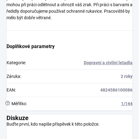
mohou při práci odlétnout a ohrozit váš zrak. Při práci s barvami a
ředidly doporučujeme používat ochranné rukavice. Pracoviště by
mělo být dobře větrané.
Doplňkové parametry
Kategorie
:
Dopravní a civilní letadla
Záruka
:
2 roky
EAN
:
4824586100086
?
Měřítko
:
1/144
Diskuze
Buďte první, kdo napíše příspěvek k této položce.