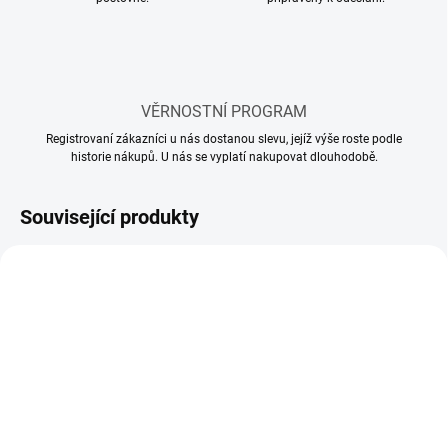
VĚRNOSTNÍ PROGRAM
Registrovaní zákazníci u nás dostanou slevu, jejíž výše roste podle
historie nákupů. U nás se vyplatí nakupovat dlouhodobě.
Související produkty
SKLADEM
SKLADEM
(60 KS)
(16 KS)