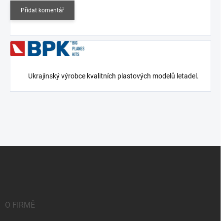
Přidat komentář
Ukrajinský výrobce kvalitních plastových modelů letadel.
Z
á
p
a
t
í
O FIRMĚ