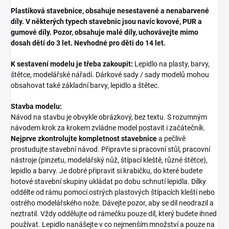
Plastiková stavebnice, obsahuje nesestavené a nenabarvené
díly. V některých typech stavebnic jsou navíc kovové, PUR a
gumové díly. Pozor, obsahuje malé díly, uchovávejte mimo
dosah dětí do 3 let. Nevhodné pro děti do 14 let.
K sestavení modelu je třeba zakoupit:
Lepidlo na plasty, barvy,
štětce, modelářské nářadí. Dárkové sady / sady modelů mohou
obsahovat také základní barvy, lepidlo a štětec.
Stavba modelu:
Návod na stavbu je obvykle obrázkový, bez textu. S rozumným
návodem krok za krokem zvládne model postavit i začátečník.
Nejprve zkontrolujte kompletnost stavebnice
a pečlivě
prostudujte stavební návod. Připravte si pracovní stůl, pracovní
nástroje (pinzetu, modelářský nůž, štípací kleště, různé štětce),
lepidlo a barvy. Je dobré připravit si krabičku, do které budete
hotové stavební skupiny ukládat po dobu schnutí lepidla. Dílky
oddělte od rámu pomocí ostrých plastových štípacích kleští nebo
ostrého modelářského nože. Dávejte pozor, aby se díl neodrazil a
neztratil. Vždy oddělujte od rámečku pouze díl, který budete ihned
používat. Lepidlo nanášejte v co nejmenším množství a pouze na