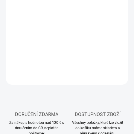
11.8.2026
MOŽNOSTI
DORUČENÍ
−
+
Přidat do košíku
Stavebnice plastového modelu letadla
DETAILNÍ INFORMACE
ZEPTAT SE
HLÍDAT
DORUČENÍ ZDARMA
DOSTUPNOST ZBOŽÍ
Za nákup s hodnotou nad 120 € s
Všechny položky, které lze vložit
doručením do ČR, neplatíte
do košíku máme skladem a
poštovné!
připraveny k odeslání.