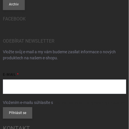
Archiv
FACEBOOK
ODEBÍRAT NEWSLETTER
Vložte svůj e-mail a my vám budeme zasílat informace o nových
produktech na našem e-shopu.
E-MAIL
Vložením e-mailu súhlasíte s
podmienkami ochrany osobných údajov
Přihlásit se
KONTAKT