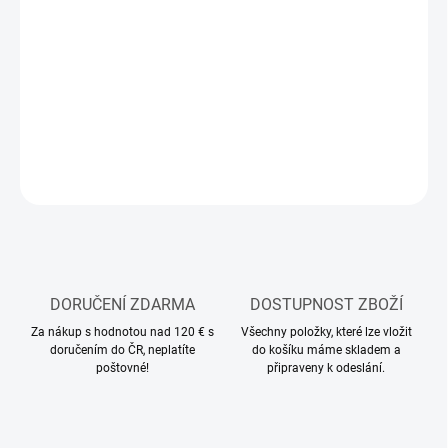
11.8.2026
MOŽNOSTI
DORUČENÍ
−
+
Přidat do košíku
ZEPTAT SE
HLÍDAT
DORUČENÍ ZDARMA
DOSTUPNOST ZBOŽÍ
Za nákup s hodnotou nad 120 € s
Všechny položky, které lze vložit
doručením do ČR, neplatíte
do košíku máme skladem a
poštovné!
připraveny k odeslání.