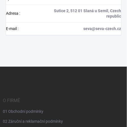
Sutice 2, 512 01 Slaná u Semil, Czech
Adresa
:
republic
E-mail
:
seva@seva-czech.cz
Z
á
p
a
t
í
O FIRMĚ
01 Obchodní podmínky
02 Záruční a reklamační podmínky