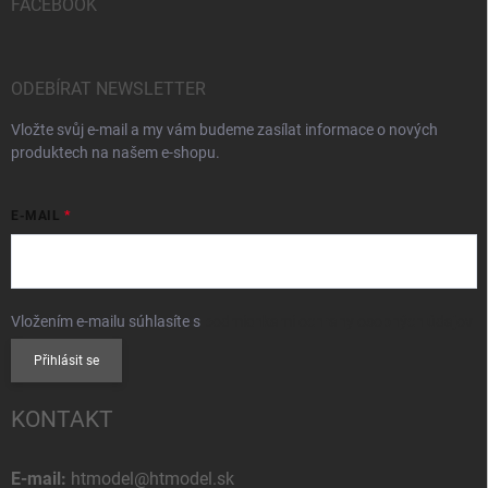
FACEBOOK
ODEBÍRAT NEWSLETTER
Vložte svůj e-mail a my vám budeme zasílat informace o nových
produktech na našem e-shopu.
E-MAIL
Vložením e-mailu súhlasíte s
podmienkami ochrany osobných údajov
Přihlásit se
KONTAKT
E-mail:
htmodel@htmodel.sk