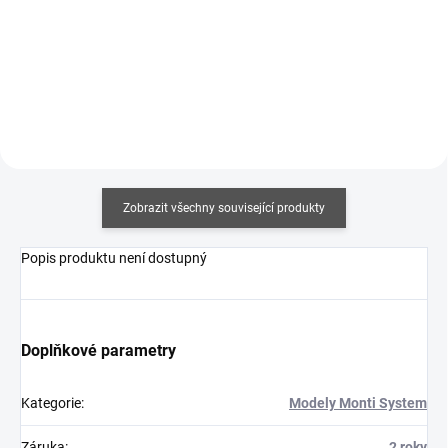
307 Kč bez DPH
Detail
Do košíku
Zobrazit všechny související produkty
Popis produktu není dostupný
Doplňkové parametry
Kategorie
:
Modely Monti System
Záruka
:
2 roky