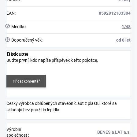
EAN
:
8592812103304
?
Měřítko
:
1/48
?
Doporučený věk
:
od 8 let
Diskuze
Buďte první, kdo napíše příspěvek k této položce.
Přidat komentář
Český výrobca obľúbených stavebníc áut z plastu, ktoré sa
skladajú bez použitia lepidla.
Výrobní
BENEŠ a LÁT a.s.
společnost
: