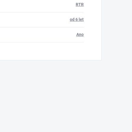
RTR
od 6 let
Ano