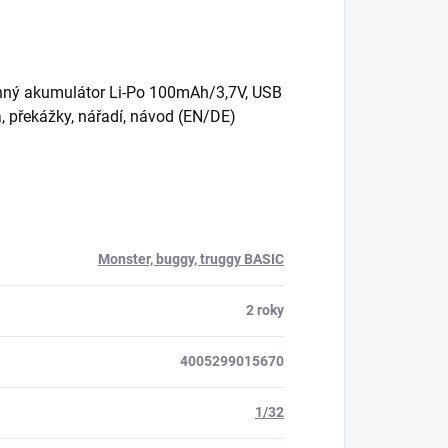
onný akumulátor Li-Po 100mAh/3,7V, USB
, překážky, nářadí, návod (EN/DE)
Monster, buggy, truggy BASIC
2 roky
4005299015670
1/32