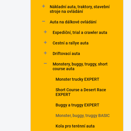
p
Nákladní auta, traktory, stavební
a
stroje na ovládání
n
Auta na dálkové ovládání
e
l
Expediční, trial a crawler auta
Cestní a rallye auta
Driftovací auta
Monstery, buggy, truggy, short
course auta
Monster trucky EXPERT
Short Course a Desert Race
EXPERT
Buggy a truggy EXPERT
Monster, buggy, truggy BASIC
Kola pro terénní auta