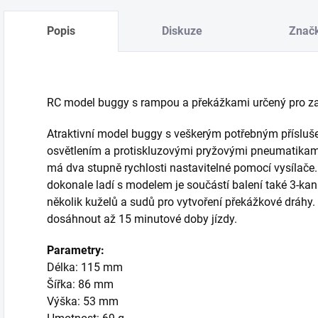
Popis
Diskuze
Znač
RC model buggy s rampou a překážkami určený pro za
Atraktivní model buggy s veškerým potřebným přísluš
osvětlením a protiskluzovými pryžovými pneumatikami p
má dva stupně rychlosti nastavitelné pomocí vysílače
dokonale ladí s modelem je součástí balení také 3-kaná
několik kuželů a sudů pro vytvoření překážkové dráhy
dosáhnout až 15 minutové doby jízdy.
Parametry:
Délka: 115 mm
Šířka: 86 mm
Výška: 53 mm