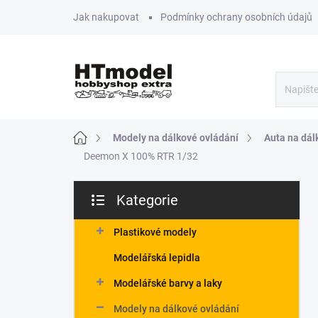
Přejít
Jak nakupovat
Podmínky ochrany osobních údajů
na
obsah
Domů
Modely na dálkové ovládání
Auta na dál
Deemon X 100% RTR 1/32
P
Kategorie
o
Přeskočit
s
kategorie
t
Plastikové modely
r
Modelářská lepidla
a
n
Modelářské barvy a laky
n
Modely na dálkové ovládání
í