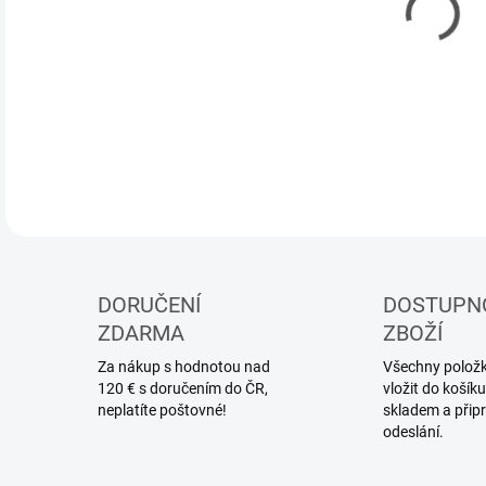
MOŽ
DETA
DORUČENÍ
DOSTUPN
ZDARMA
ZBOŽÍ
Za nákup s hodnotou nad
Všechny položky
120 € s doručením do ČR,
vložit do koší
neplatíte poštovné!
skladem a přip
odeslání.