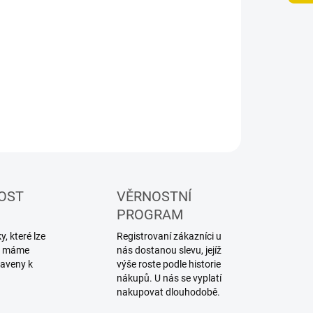
NOSTI DORUČENÍ
−
+
Přidat do košíku
ILNÍ INFORMACE
ZEPTAT SE
HLÍDAT
OST
VĚRNOSTNÍ
PROGRAM
, které lze
Registrovaní zákazníci u
ku máme
nás dostanou slevu, jejíž
raveny k
výše roste podle historie
nákupů. U nás se vyplatí
nakupovat dlouhodobě.