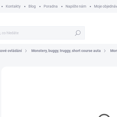
Kontakty
Blog
Poradna
Napište nám
Moje objedná
Hledat
kové ovládání
Monstery, buggy, truggy, short course auta
Mon
ZNAČKA:
CARSON
7
592
Měr
SK
cena
MŮŽ
DO:
12.