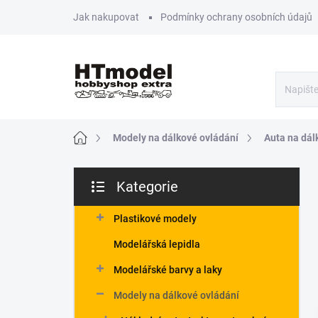
Přejít
Jak nakupovat
Podmínky ochrany osobních údajů
na
obsah
Domů
Modely na dálkové ovládání
Auta na dál
P
Kategorie
o
Přeskočit
s
kategorie
t
Plastikové modely
r
Modelářská lepidla
a
n
Modelářské barvy a laky
n
Modely na dálkové ovládání
í
p