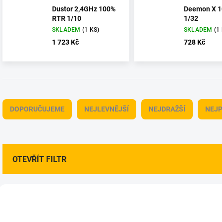
Dustor 2,4GHz 100%
Deemon X 
RTR 1/10
1/32
SKLADEM
(1 KS)
SKLADEM
(1
1 723 Kč
728 Kč
Ř
a
DOPORUČUJEME
NEJLEVNĚJŠÍ
NEJDRAŽŠÍ
NEJP
z
e
n
í
p
OTEVŘÍT FILTR
r
o
V
d
ý
u
CAR-500404065
CAR-5004
p
k
i