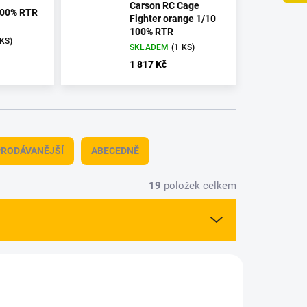
Carson RC Cage
100% RTR
Fighter orange 1/10
100% RTR
 KS)
SKLADEM
(1 KS)
1 817 Kč
RODÁVANĚJŠÍ
ABECEDNĚ
19
položek celkem
04299
CAR-500404303