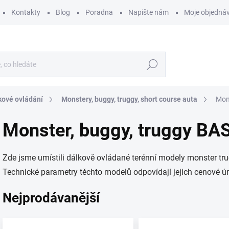
Kontakty
Blog
Poradna
Napište nám
Moje objedná
Hledat
kové ovládání
Monstery, buggy, truggy, short course auta
Mon
Monster, buggy, truggy BA
Zde jsme umístili dálkově ovládané terénní modely monster truck
Technické parametry těchto modelů odpovídají jejich cenové úr
Nejprodávanější