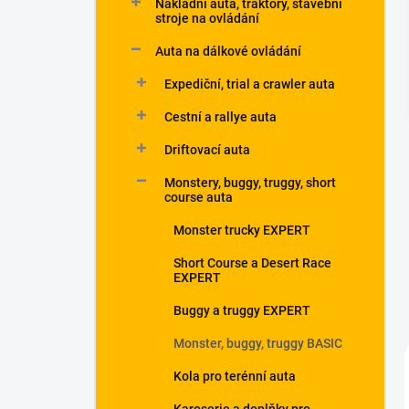
Nákladní auta, traktory, stavební
a
stroje na ovládání
n
Auta na dálkové ovládání
e
l
Expediční, trial a crawler auta
Cestní a rallye auta
Driftovací auta
Monstery, buggy, truggy, short
course auta
Monster trucky EXPERT
Short Course a Desert Race
EXPERT
Buggy a truggy EXPERT
Monster, buggy, truggy BASIC
Kola pro terénní auta