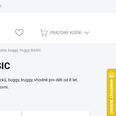
vka
Modelárske výstavy
PRÁZDNÝ KOŠÍK
NÁKUPNÍ
KOŠÍK
ster, buggy, truggy BASIC
SIC
ů, buggy, truggy, vhodné pro děti od 8 let.
ovni.