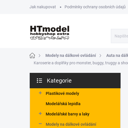
Přejít
Jak nakupovat
Podmínky ochrany osobních údajů
na
obsah
Domů
Modely na dálkové ovládání
Auta na dál
Karoserie a doplňky pro monster, buggy, truggy a sho
P
Kategorie
o
Přeskočit
s
kategorie
t
Plastikové modely
r
Modelářská lepidla
a
n
Modelářské barvy a laky
n
Modely na dálkové ovládání
í