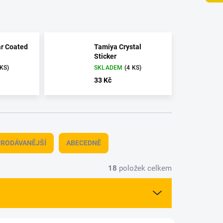
r Coated
Tamiya Crystal
Sticker
 KS)
SKLADEM
(4 KS)
33 Kč
RODÁVANĚJŠÍ
ABECEDNĚ
18
položek celkem