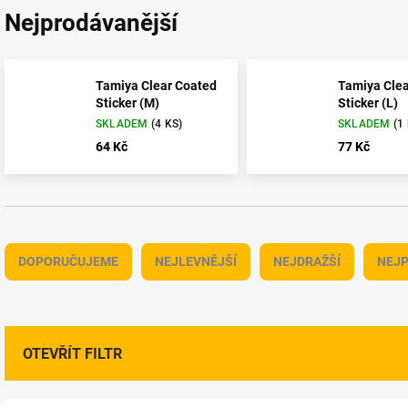
Nejprodávanější
Tamiya Clear Coated
Tamiya Clea
Sticker (M)
Sticker (L)
SKLADEM
(4 KS)
SKLADEM
(1
64 Kč
77 Kč
Ř
a
DOPORUČUJEME
NEJLEVNĚJŠÍ
NEJDRAŽŠÍ
NEJP
z
e
n
í
p
OTEVŘÍT FILTR
r
o