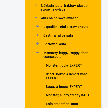
p
Nákladní auta, traktory, stavební
a
stroje na ovládání
n
Auta na dálkové ovládání
e
l
Expediční, trial a crawler auta
Cestní a rallye auta
Driftovací auta
Monstery, buggy, truggy, short
course auta
Monster trucky EXPERT
Short Course a Desert Race
EXPERT
Buggy a truggy EXPERT
Monster, buggy, truggy BASIC
Kola pro terénní auta