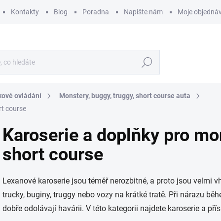
Kontakty
Blog
Poradna
Napište nám
Moje objedná
Hledat
kové ovládání
Monstery, buggy, truggy, short course auta
rt course
Karoserie a doplňky pro mon
short course
Lexanové karoserie jsou téměř nerozbitné, a proto jsou velmi v
trucky, buginy, truggy nebo vozy na krátké tratě. Při nárazu běh
dobře odolávají havárii. V této kategorii najdete karoserie a přís