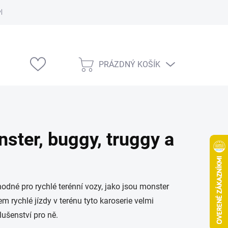
vka
Modelárske výstavy
PRÁZDNÝ KOŠÍK
NÁKUPNÍ
KOŠÍK
ster, buggy, truggy a
hodné pro rychlé terénní vozy, jako jsou monster
em rychlé jízdy v terénu tyto karoserie velmi
lušenství pro ně.