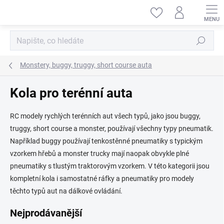
Přejít
na
obsah
Hledat
Monstery, buggy, truggy, short course auta
Kola pro terénní auta
RC modely rychlých terénních aut všech typů, jako jsou buggy,
truggy, short course a monster, používají všechny typy pneumatik.
Například buggy používají tenkostěnné pneumatiky s typickým
vzorkem hřebů a monster trucky mají naopak obvykle plné
pneumatiky s tlustým traktorovým vzorkem. V této kategorii jsou
kompletní kola i samostatné ráfky a pneumatiky pro modely
těchto typů aut na dálkové ovládání.
Nejprodávanější