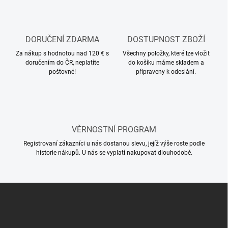
c
o
í
p
v
r
á
v
DORUČENÍ ZDARMA
DOSTUPNOST ZBOŽÍ
n
k
í
Za nákup s hodnotou nad 120 € s
Všechny položky, které lze vložit
y
doručením do ČR, neplatíte
do košíku máme skladem a
v
poštovné!
připraveny k odeslání.
ý
p
i
s
u
VĚRNOSTNÍ PROGRAM
Registrovaní zákazníci u nás dostanou slevu, jejíž výše roste podle
historie nákupů. U nás se vyplatí nakupovat dlouhodobě.
Z
á
p
a