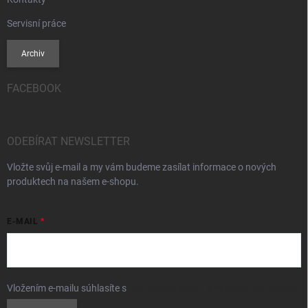
Servisní práce
Archiv
FACEBOOK
ODEBÍRAT NEWSLETTER
Vložte svůj e-mail a my vám budeme zasílat informace o nových
produktech na našem e-shopu.
E-MAIL
Vložením e-mailu súhlasíte s
podmienkami ochrany osobných údajov