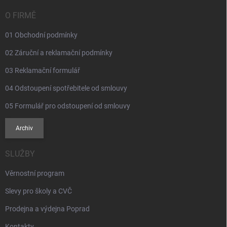
t
í
O FIRMĚ
01 Obchodní podmínky
02 Záruční a reklamační podmínky
03 Reklamační formulář
04 Odstoupení spotřebitele od smlouvy
05 Formulář pro odstoupení od smlouvy
Archiv
SLUŽBY
Věrnostní program
Slevy pro školy a CVČ
Prodejna a výdejna Poprad
Kontakty