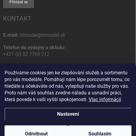
Přihlásit se
KONTAKT
E-mail:
htmodel@htmodel.sk
Telefon do výdejny a skladu:
+421 (0) 52 7768 212
Poštovní / Odběrná adresa:
Používáme cookies jen ke zlepšování služeb a sortimentu
HT model
pro vás modeláře. Pomáhají nám lépe porozumět tomu, co
Na letisko 49
hledáte a očekáváte od nás, vylepšují naše služby pro vás.
058 01 Poprad
Proto nám váš souhlas zvedne náladu a usnadní práci,
Slovenská Republika
která povede k vaší vyšší spokojenosti.
Viac informácií
Nastavení
Copyright 2026
HT model
. Všechna práva vyhrazena.
Upravit nastavení
cookies
Odmítnout
Souhlasím