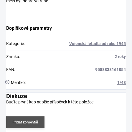
mělo být dobře větrané.
Doplňkové parametry
Kategorie
:
Vojenská letadla od roku 1945
Záruka
:
2 roky
EAN
:
9588838161854
?
Měřítko
:
1/48
Diskuze
Buďte první, kdo napíše příspěvek k této položce.
Přidat komentář