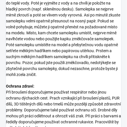
do teplé vody. Poté je vyjměte z vody a na chvíli je položte na
hladký povrch (např. skleněnou desku). Samolepka se nejprve
mírně zkroutí a poté se vlivem vody vyrovná. Asi po minutě zkuste
samolepku velmi opatrně přesunout na nosný papír. Pokud se
volně pohybuje, můžete ji opatrně přenést na požadované místo
na modelu. Místo, kam chcete samolepku umístit, nejprve mírně
navlhčete vodou nebo použijte kapku změkčovače samolepek.
Poté samolepku umístěte na model a přebytečnou vodu opatrně
setřete měkkým hadříkem nebo papírovou utěrkou. Prstem a
suchým měkkým hadříkem samolepku na chvíli přitiskněte k
povrchu. Pozor, pokud jste použili změkčovadlo, nedotýkejte se
zbytečně povrchu samolepky, dokud nezaschne, protože byste ji
mohli zcela zničit.
Ochrana zdraví:
Při broušení doporučujeme používat respirátor nebo jinou
ochranu dýchacích cest. Prach vznikající při broušení plastů, PUR
dílů, 3D tištěných dílů nebo tmelů může později způsobit zdravotní
problémy. Doporučujeme také používat ochranu očí. Drobné díly
mohou při práci odlétnout a ohrozit váš zrak. Při práci s barvami a
ředidly doporučujeme používat ochranné rukavice. Pracoviště by