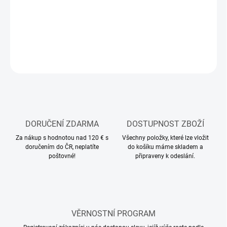
Stavebnice plastového modelu letadla
DETAILNÍ INFORMACE
ZEPTAT SE
HLÍDAT
DORUČENÍ ZDARMA
DOSTUPNOST ZBOŽÍ
Za nákup s hodnotou nad 120 € s
Všechny položky, které lze vložit
doručením do ČR, neplatíte
do košíku máme skladem a
poštovné!
připraveny k odeslání.
VĚRNOSTNÍ PROGRAM