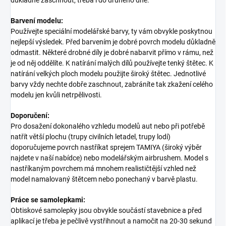
Barvení modelu:
Používejte speciální modelářské barvy, ty vám obvykle poskytnou
nejlepší výsledek. Před barvením je dobré povrch modelu důkladně
odmastit. Některé drobné díly je dobré nabarvit přímo v rámu, než
je od něj oddělíte. K natírání malých dílů používejte tenký štětec. K
natírání velkých ploch modelu použijte široký štětec. Jednotlivé
barvy vždy nechte dobře zaschnout, zabráníte tak zkažení celého
modelu jen kvůli netrpělivosti.
Doporučení:
Pro dosažení dokonalého vzhledu modelů aut nebo při potřebě
natřít větší plochu (trupy civilních letadel, trupy lodí)
doporučujeme povrch nastříkat sprejem TAMIYA (široký výběr
najdete v naší nabídce) nebo modelářským airbrushem. Model s
nastříkaným povrchem má mnohem realističtější vzhled než
model namalovaný štětcem nebo ponechaný v barvě plastu.
Práce se samolepkami:
Obtiskové samolepky jsou obvykle součástí stavebnice a před
aplikací je třeba je pečlivě vystřihnout a namočit na 20-30 sekund