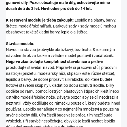
gumové díly. Pozor, obsahuje malé díly, uchovávejte mimo
dosah dětí do 3 let. Nevhodné pro děti do 14 let.
K sestavení modelu je třeba zakoupit:
Lepidlo na plasty, barvy,
štětce, modelářské nářadí. Dárkové sady / sady modelů mohou
obsahovat také základní barvy, lepidlo a štětec.
Stavba modelu:
Návod na stavbu je obvykle obrázkový, bez textu. S rozumným
návodem krok za krokem zvládne model postavit i začátečník.
Nejprve zkontrolujte kompletnost stavebnice
a pečlivě
prostudujte stavební návod. Připravte si pracovní stůl, pracovní
nástroje (pinzetu, modelářský nůž, štípací kleště, různé štětce),
lepidlo a barvy. Je dobré připravit si krabičku, do které budete
hotové stavební skupiny ukládat po dobu schnutí lepidla. Dílky
oddělte od rámu pomocí ostrých plastových štípacích kleští nebo
ostrého modelářského nože. Dávejte pozor, aby se díl neodrazil a
neztratil. Vždy oddělujte od rámečku pouze díl, který budete ihned
používat. Lepidlo nanášejte v co nejmenším množství a pouze na
styčné plochy dílů. Čím čistší bude vaše práce, tím hezčí bude
výsledek. Při stavbě nespěchejte, obvykle je lepší nechat lepidlo
důkladně zaschnout, třeba i do druhého dne.