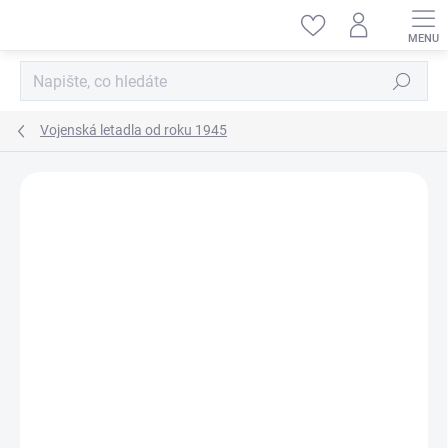
Přejít
na
obsah
Hledat
Vojenská letadla od roku 1945
ZNAČKA:
KINETIC