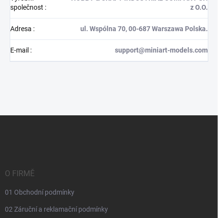
společnost
:
z O.O.
Adresa
:
ul. Wspólna 70, 00-687 Warszawa Polska.
E-mail
:
support@miniart-models.com
Z
á
p
a
t
í
O FIRMĚ
01 Obchodní podmínky
02 Záruční a reklamační podmínky