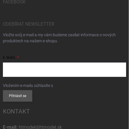
FACEBOOK
ODEBÍRAT NEWSLETTER
Vložte svůj e-mail a my vám budeme zasílat informace o nových
produktech na našem e-shopu.
E-MAIL
Vložením e-mailu súhlasíte s
podmienkami ochrany osobných údajov
Přihlásit se
KONTAKT
E-mail:
htmodel@htmodel.sk