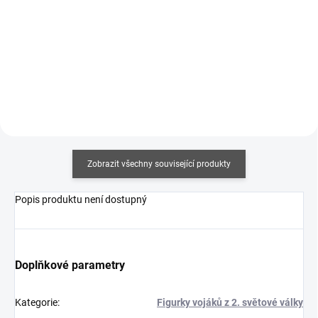
Měrná
Měrná
357,50 Kč / 100 ml
375 Kč / 100 ml
cena:
cena:
Do košíku
Do košíku
Zobrazit všechny související produkty
Popis produktu není dostupný
Doplňkové parametry
Kategorie
:
Figurky vojáků z 2. světové války