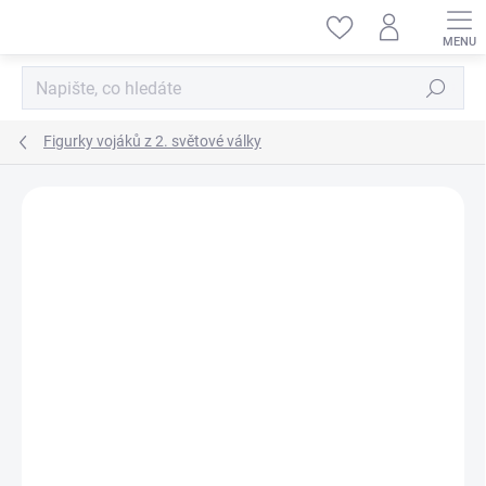
Přejít
na
obsah
Hledat
Figurky vojáků z 2. světové války
ZNAČKA:
MINIART