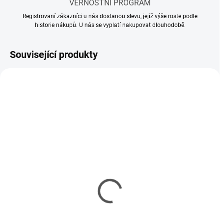
VĚRNOSTNÍ PROGRAM
Registrovaní zákazníci u nás dostanou slevu, jejíž výše roste podle
historie nákupů. U nás se vyplatí nakupovat dlouhodobě.
Související produkty
SKLADEM
SKLADEM
(12 KS)
(5 KS)
Mr Hobby - Gunze Mr.
Mr Hobby - Gunze Mr.
Cement S (40 ml)
Cement SP (40 ml)
143 Kč
150 Kč
116 Kč bez DPH
122 Kč bez DPH