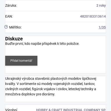
Záruka
:
2 roky
EAN
:
4820183313614
?
Měřítko
:
1/35
Diskuze
Buďte první, kdo napíše příspěvek k této položce.
Přidat komentář
Ukrajinský výrobca stavebníc plastových modelov špičkovej
kvality. V sortimente sú modely vojenských vozidiel, tankov,
civilných vozidiel, figúrok vojakov i civilov, leteckej techniky a
množstva doplnkov pre diorámy.
Výrobní
HOBBY & CRAFT INDUSTRIAL COMPANY SP.