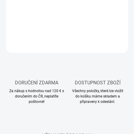
MOŽNOSTI
DORUČENÍ
−
+
Přidat do košíku
ZEPTAT SE
HLÍDAT
DORUČENÍ ZDARMA
DOSTUPNOST ZBOŽÍ
Za nákup s hodnotou nad 120 € s
Všechny položky, které lze vložit
doručením do ČR, neplatíte
do košíku máme skladem a
poštovné!
připraveny k odeslání.