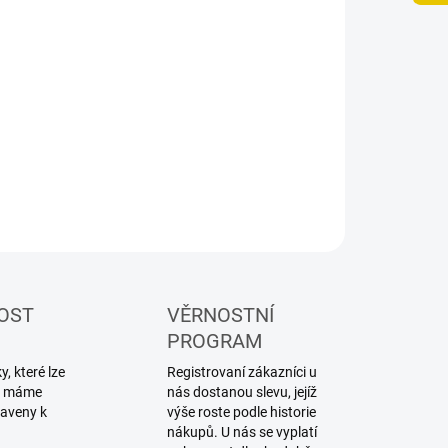
OST
VĚRNOSTNÍ
PROGRAM
, které lze
Registrovaní zákazníci u
ku máme
nás dostanou slevu, jejíž
raveny k
výše roste podle historie
nákupů. U nás se vyplatí