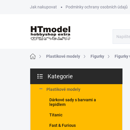
Přejít
Jak nakupovat
Podmínky ochrany osobních údajů
na
obsah
Domů
Plastikové modely
Figurky
Figurky 
P
Kategorie
o
Přeskočit
s
kategorie
t
Plastikové modely
r
Dárkové sady s barvami a
a
lepidlem
n
n
Titanic
í
Fast & Furious
p