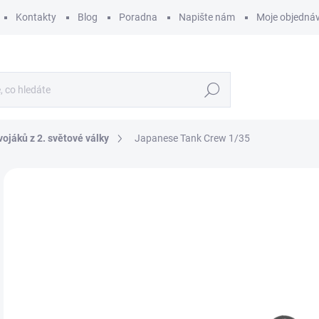
Kontakty
Blog
Poradna
Napište nám
Moje objedná
Hledat
vojáků z 2. světové války
Japanese Tank Crew 1/35
ZNAČKA:
MINIART
1
162
Měr
MO
cena
MOŽ