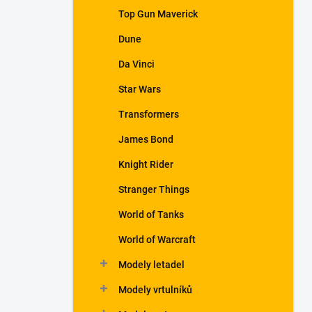
a
Top Gun Maverick
n
Dune
e
l
Da Vinci
Star Wars
Transformers
James Bond
Knight Rider
Stranger Things
World of Tanks
World of Warcraft
Modely letadel
Modely vrtulníků