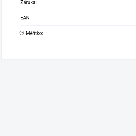
Záruka
:
EAN
:
?
Měřítko
: