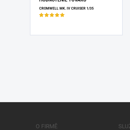
CROMWELL MK. IV CRUISER 1/35
Z
á
p
a
O FIRMĚ
SLU