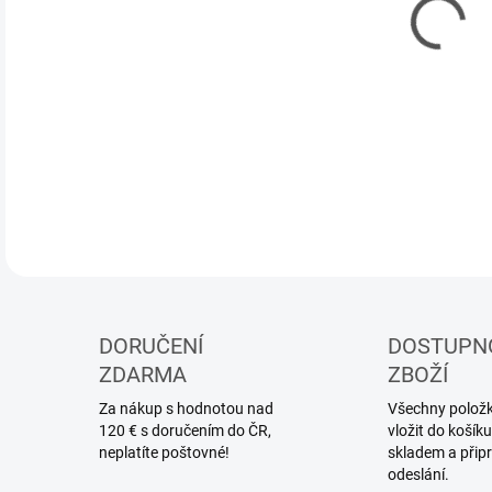
DORUČENÍ
DOSTUPN
ZDARMA
ZBOŽÍ
Za nákup s hodnotou nad
Všechny položky
120 € s doručením do ČR,
vložit do koší
neplatíte poštovné!
skladem a přip
odeslání.