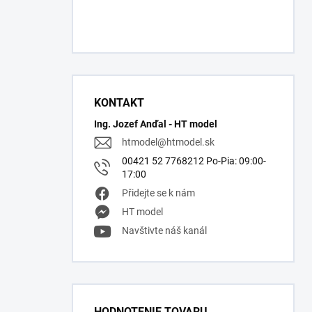
KONTAKT
Ing. Jozef Anďal - HT model
htmodel
@
htmodel.sk
00421 52 7768212 Po-Pia: 09:00-
17:00
Přidejte se k nám
HT model
Navštivte náš kanál
HODNOTENIE TOVARU