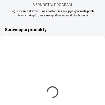
VĚRNOSTNÍ PROGRAM
Registrovaní zákazníci u nás dostanou slevu, jejíž výše roste podle
historie nákupů. U nás se vyplatí nakupovat dlouhodobě.
Související produkty
SKLADEM
SKLADEM
(3 KS)
(5 KS)
Ředidlo AMMO Acrylic
Transparator 17ml
Thinner 60ml
61 Kč
115 Kč
50 Kč bez DPH
94 Kč bez DPH