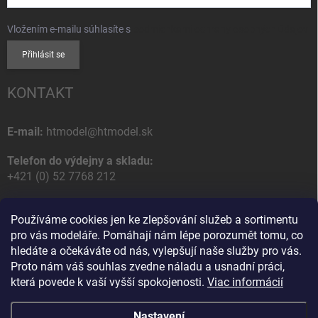
Vložením e-mailu súhlasíte s
podmienkami ochrany osobných údajov
Přihlásit se
KONTAKT
E-mail:
htmodel@htmodel.sk
Telefon do výdejny a skladu:
+421 (0) 52 7768 212
Poštovní / Odběrná adresa:
Používáme cookies jen ke zlepšování služeb a sortimentu
HT model
pro vás modeláře. Pomáhají nám lépe porozumět tomu, co
Na letisko 49
hledáte a očekáváte od nás, vylepšují naše služby pro vás.
058 01 Poprad
Proto nám váš souhlas zvedne náladu a usnadní práci,
Slovenská Republika
která povede k vaší vyšší spokojenosti.
Viac informácií
Nastavení