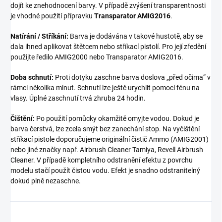
dojít ke znehodnocení barvy. V případě zvýšení transparentnosti
je vhodné použití přípravku
Transparator AMIG2016
.
Natírání / Stříkání:
Barva je dodávána v takové hustotě, aby se
dala ihned aplikovat štětcem nebo stříkací pistolí. Pro její zředění
použijte ředilo AMIG2000 nebo Transparator AMIG2016.
Doba schnutí:
Proti dotyku zaschne barva doslova „před očima“ v
rámci několika minut. Schnutí lze ještě urychlit pomocí fénu na
vlasy. Úplné zaschnutí trvá zhruba 24 hodin.
Čištění:
Po použití pomůcky okamžitě omyjte vodou. Dokud je
barva čerstvá, lze zcela smýt bez zanechání stop. Na vyčištění
stříkací pistole doporučujeme originální čistič Ammo (AMIG2001)
nebo jiné značky např. Airbrush Cleaner Tamiya, Revell Airbrush
Cleaner. V případě kompletního odstranění efektu z povrchu
modelu stačí použít čistou vodu. Efekt je snadno odstranitelný
dokud plně nezaschne.