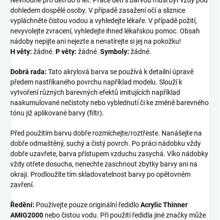
dohledem dospělé osoby. V případě zasažení očí a sliznice
vypláchněte čistou vodou a vyhledejte lékaře. V případě požití,
nevyvolejte zvracení, vyhledejte ihned lékařskou pomoc. Obsah
nádoby nepijte ani nejezte a nenatírejte si jej na pokožku!
H věty:
žádné.
P věty:
žádné.
Symboly:
žádné.
Dobrá rada:
Tato akrylová barva se používá k detailní úpravě
předem nastříkaného povrchu například modelu. Slouží k
vytvoření různých barevných efektů imitujících například
naakumulované nečistoty nebo vyblednutí či ke změně barevného
tónu již aplikované barvy (filtr).
Před použitím barvu dobře rozmíchejte/roztřeste. Nanášejte na
dobře odmaštěný, suchý a čistý povrch. Po práci nádobku vždy
dobře uzavřete, barva přístupem vzduchu zasychá. Víko nádobky
vždy otřete dosucha, nenechte zaschnout zbytky barvy ani na
okraji. Prodloužíte tím skladovatelnost barvy po opětovném
zavření.
Ředění:
Používejte pouze originální ředidlo
Acrylic Thinner
AMIG2000
nebo čistou vodu. Při použití ředidla jiné značky může