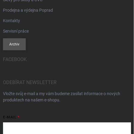
Prodejna a výdejna Poprad
Kontakty
Servisní práce
Archiv
FACEBOOK
ODEBÍRAT NEWSLETTER
Vložte svůj e-mail a my vám budeme zasílat informace o nových
produktech na našem e-shopu.
E-MAIL