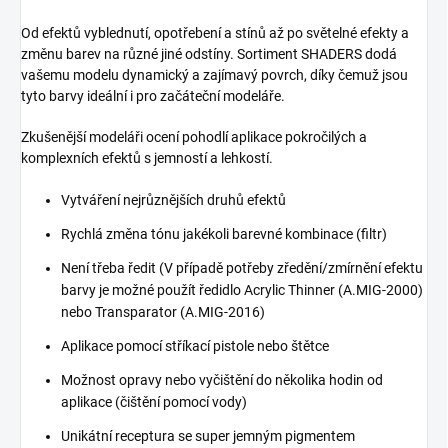
Od efektů vyblednutí, opotřebení a stínů až po světelné efekty a
změnu barev na různé jiné odstíny. Sortiment SHADERS dodá
vašemu modelu dynamický a zajímavý povrch, díky čemuž jsou
tyto barvy ideální i pro začáteční modeláře.
Zkušenější modeláři ocení pohodlí aplikace pokročilých a
komplexních efektů s jemností a lehkostí.
Vytváření nejrůznějších druhů efektů
Rychlá změna tónu jakékoli barevné kombinace (filtr)
Není třeba ředit (V případě potřeby zředění/zmírnění efektu
barvy je možné použít ředidlo Acrylic Thinner (A.MIG-2000)
nebo Transparator (A.MIG-2016)
Aplikace pomocí stříkací pistole nebo štětce
Možnost opravy nebo vyčištění do několika hodin od
aplikace (čištění pomocí vody)
Unikátní receptura se super jemným pigmentem