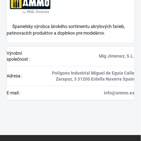
Španielsky výrobca širokého sortimentu akrylových farieb,
patinovacích produktov a doplnkov pre modelárov.
Výrobní
Mig Jimenez, S.L.
společnost
:
Polígono Industrial Miguel de Eguía Calle
Adresa
:
Zarapuz, 3 31200 Estella Navarra Spain
E-mail
:
info@ammo.es
Z