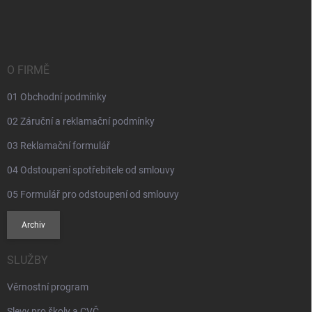
á
p
a
t
í
O FIRMĚ
01 Obchodní podmínky
02 Záruční a reklamační podmínky
03 Reklamační formulář
04 Odstoupení spotřebitele od smlouvy
05 Formulář pro odstoupení od smlouvy
Archiv
SLUŽBY
Věrnostní program
Slevy pro školy a CVČ