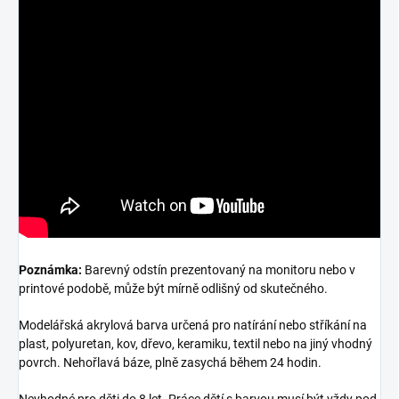
Poznámka:
Barevný odstín prezentovaný na monitoru nebo v
printové podobě, může být mírně odlišný od skutečného.
Modelářská akrylová barva určená pro natírání nebo stříkání na
plast, polyuretan, kov, dřevo, keramiku, textil nebo na jiný vhodný
povrch. Nehořlavá báze, plně zasychá během 24 hodin.
Nevhodné pro děti do 8 let. Práce dětí s barvou musí být vždy pod