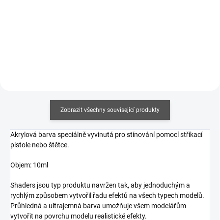
Měrná
358,82 Kč / 100 ml
cena:
Měrná
191,67 Kč / 100 ml
Do košíku
cena:
Do košíku
Zobrazit všechny související produkty
Akrylová barva speciálně vyvinutá pro stínování pomocí stříkací
pistole nebo štětce.
Objem: 10ml
Shaders jsou typ produktu navržen tak, aby jednoduchým a
rychlým způsobem vytvořil řadu efektů na všech typech modelů.
Průhledná a ultrajemná barva umožňuje všem modelářům
vytvořit na povrchu modelu realistické efekty.