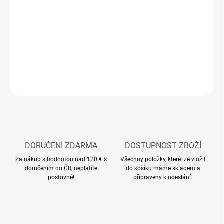
−
+
Přidat do košíku
Modelářský shader
DETAILNÍ INFORMACE
ZEPTAT SE
HLÍDAT
DORUČENÍ ZDARMA
DOSTUPNOST ZBOŽÍ
Za nákup s hodnotou nad 120 € s
Všechny položky, které lze vložit
doručením do ČR, neplatíte
do košíku máme skladem a
poštovné!
připraveny k odeslání.