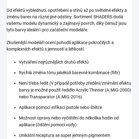
Od efektů vyblednutí, opotřebení a stínů až po světelné efekty a
změnu barev na různé jiné odstíny. Sortiment SHADERS dodá
vašemu modelu dynamický a zajímavý povrch, díky čemuž jsou
tyto barvy ideální i pro začáteční modeláře.
Zkušenější modeláři ocení pohodlí aplikace pokročilých a
komplexních efektů s jemností a lehkostí.
Vytváření nejrůznějších druhů efektů
Rychlá změna tónu jakékoli barevné kombinace (filtr)
Není třeba ředit (V případě potřeby zředění/zmírnění efektu
barvy je možné použít ředidlo Acrylic Thinner (A.MIG-2000)
nebo Transparator (A.MIG-2016)
Aplikace pomocí stříkací pistole nebo štětce
Možnost opravy nebo vyčištění do několika hodin od
aplikace (čištění pomocí vody)
Unikátní receptura se super jemným pigmentem