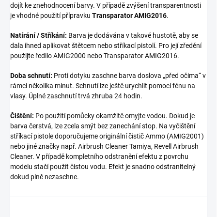
dojít ke znehodnocení barvy. V případě zvýšení transparentnosti
je vhodné použití přípravku
Transparator AMIG2016
.
Natírání / Stříkání:
Barva je dodávána v takové hustotě, aby se
dala ihned aplikovat štětcem nebo stříkací pistolí. Pro její zředění
použijte ředilo AMIG2000 nebo Transparator AMIG2016.
Doba schnutí:
Proti dotyku zaschne barva doslova „před očima“ v
rámci několika minut. Schnutí lze ještě urychlit pomocí fénu na
vlasy. Úplné zaschnutí trvá zhruba 24 hodin.
Čištění:
Po použití pomůcky okamžitě omyjte vodou. Dokud je
barva čerstvá, lze zcela smýt bez zanechání stop. Na vyčištění
stříkací pistole doporučujeme originální čistič Ammo (AMIG2001)
nebo jiné značky např. Airbrush Cleaner Tamiya, Revell Airbrush
Cleaner. V případě kompletního odstranění efektu z povrchu
modelu stačí použít čistou vodu. Efekt je snadno odstranitelný
dokud plně nezaschne.