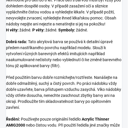
dohledem dospělé osoby. V případě zasažení očí a sliznice
vypláchněte čistou vodou a vyhledejte lékaře. V případě požití,
nevyvolejte zvracení, vyhledejte ihned lékařskou pomoc. Obsah
nádoby nepijte ani nejezte a nenatírejte si jej na pokožku!
H věty:
žádné.
P věty:
žádné.
Symboly:
žádné.
Dobrá rada:
Tato akrylová barva se používá k detailní úpravě
předem nastříkaného povrchu například modelu. Slouží k
vytvoření různých barevných efektů imitujících například
naakumulované nečistoty nebo vyblednutí či ke změně barevného
tónu již aplikované barvy (filtr).
Před použitím barvu dobře rozmíchejte/roztřeste. Nanášejte na
dobře odmaštěný, suchý a čistý povrch. Po práci nádobku vždy
dobře uzavřete, barva přístupem vzduchu zasychá. Víko nádobky
vždy otřete dosucha, nenechte zaschnout zbytky barvy ani na
okraji. Prodloužíte tím skladovatelnost barvy po opětovném
zavření.
Ředění:
Používejte pouze originální ředidlo
Acrylic Thinner
AMIG2000
nebo čistou vodu. Při použití ředidla jiné značky může