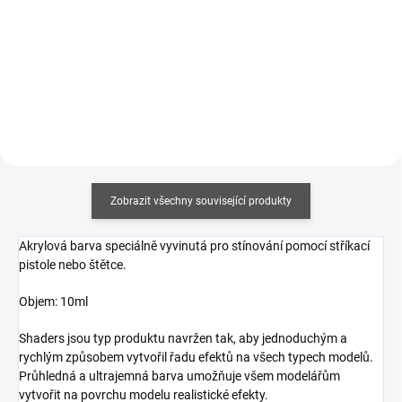
Měrná
352,94 Kč / 100 ml
cena:
Měrná
191,67 Kč / 100 ml
Do košíku
cena:
Do košíku
Zobrazit všechny související produkty
Akrylová barva speciálně vyvinutá pro stínování pomocí stříkací
pistole nebo štětce.
Objem: 10ml
Shaders jsou typ produktu navržen tak, aby jednoduchým a
rychlým způsobem vytvořil řadu efektů na všech typech modelů.
Průhledná a ultrajemná barva umožňuje všem modelářům
vytvořit na povrchu modelu realistické efekty.