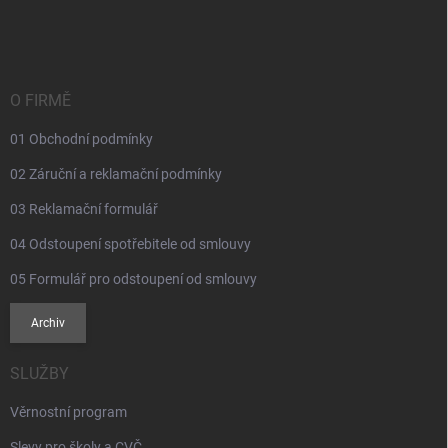
á
p
a
t
í
O FIRMĚ
01 Obchodní podmínky
02 Záruční a reklamační podmínky
03 Reklamační formulář
04 Odstoupení spotřebitele od smlouvy
05 Formulář pro odstoupení od smlouvy
Archiv
SLUŽBY
Věrnostní program
Slevy pro školy a CVČ