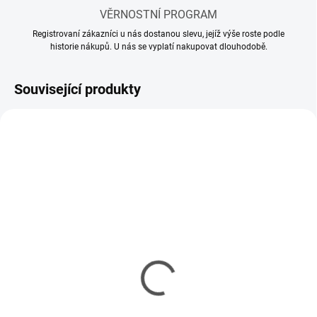
VĚRNOSTNÍ PROGRAM
Registrovaní zákazníci u nás dostanou slevu, jejíž výše roste podle
historie nákupů. U nás se vyplatí nakupovat dlouhodobě.
Související produkty
SKLADEM
SKLADEM
(3 KS)
(5 KS)
Ředidlo AMMO Acrylic
Transparator 17ml
Thinner 60ml
60 Kč
115 Kč
49 Kč bez DPH
94 Kč bez DPH