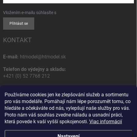
Vložením e-mailu súhlasíte s
podmienkami ochrany osobných údajov
Přihlásit se
KONTAKT
E-mail:
htmodel@htmodel.sk
Telefon do výdejny a skladu:
+421 (0) 52 7768 212
Poštovní / Odběrná adresa:
Používáme cookies jen ke zlepšování služeb a sortimentu
HT model
pro vás modeláře. Pomáhají nám lépe porozumět tomu, co
Na letisko 49
hledáte a očekáváte od nás, vylepšují naše služby pro vás.
058 01 Poprad
Proto nám váš souhlas zvedne náladu a usnadní práci,
Slovenská Republika
která povede k vaší vyšší spokojenosti.
Viac informácií
Nastavení