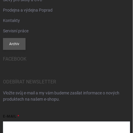
Prodejna a výdejna Poprad
Kontakty
Servisní práce
Archiv
FACEBOOK
ODEBÍRAT NEWSLETTER
Vložte svůj e-mail a my vám budeme zasílat informace o nových
produktech na našem e-shopu.
E-MAIL