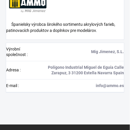
Španielsky výrobca širokého sortimentu akrylových farieb,
patinovacích produktov a doplnkov pre modelárov.
Výrobní
Mig Jimenez, S.L.
společnost
:
Polígono Industrial Miguel de Eguía Calle
Adresa
:
Zarapuz, 3 31200 Estella Navarra Spain
E-mail
:
info@ammo.es
Z