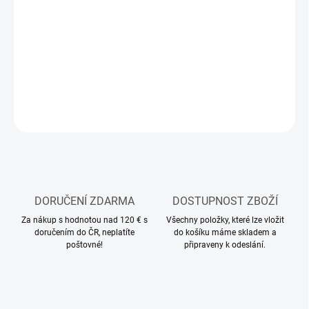
−
+
Přidat do košíku
Modelářský shader
DETAILNÍ INFORMACE
ZEPTAT SE
HLÍDAT
DORUČENÍ ZDARMA
DOSTUPNOST ZBOŽÍ
Za nákup s hodnotou nad 120 € s
Všechny položky, které lze vložit
doručením do ČR, neplatíte
do košíku máme skladem a
poštovné!
připraveny k odeslání.