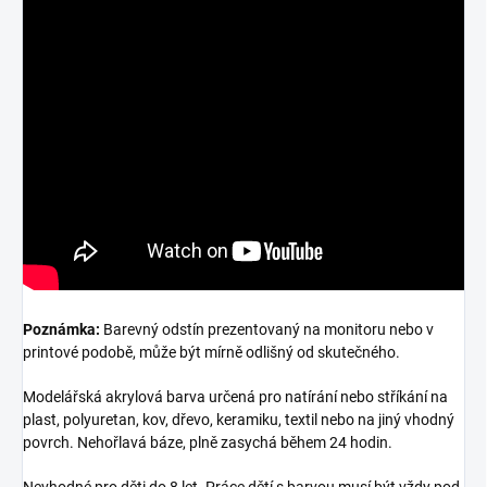
Poznámka:
Barevný odstín prezentovaný na monitoru nebo v
printové podobě, může být mírně odlišný od skutečného.
Modelářská akrylová barva určená pro natírání nebo stříkání na
plast, polyuretan, kov, dřevo, keramiku, textil nebo na jiný vhodný
povrch. Nehořlavá báze, plně zasychá během 24 hodin.
Nevhodné pro děti do 8 let. Práce dětí s barvou musí být vždy pod