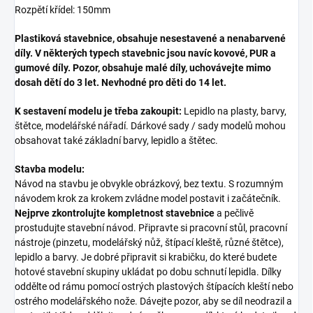
Rozpětí křídel: 150mm
Plastiková stavebnice, obsahuje nesestavené a nenabarvené
díly. V některých typech stavebnic jsou navíc kovové, PUR a
gumové díly. Pozor, obsahuje malé díly, uchovávejte mimo
dosah dětí do 3 let. Nevhodné pro děti do 14 let.
K sestavení modelu je třeba zakoupit:
Lepidlo na plasty, barvy,
štětce, modelářské nářadí. Dárkové sady / sady modelů mohou
obsahovat také základní barvy, lepidlo a štětec.
Stavba modelu:
Návod na stavbu je obvykle obrázkový, bez textu. S rozumným
návodem krok za krokem zvládne model postavit i začátečník.
Nejprve zkontrolujte kompletnost stavebnice
a pečlivě
prostudujte stavební návod. Připravte si pracovní stůl, pracovní
nástroje (pinzetu, modelářský nůž, štípací kleště, různé štětce),
lepidlo a barvy. Je dobré připravit si krabičku, do které budete
hotové stavební skupiny ukládat po dobu schnutí lepidla. Dílky
oddělte od rámu pomocí ostrých plastových štípacích kleští nebo
ostrého modelářského nože. Dávejte pozor, aby se díl neodrazil a