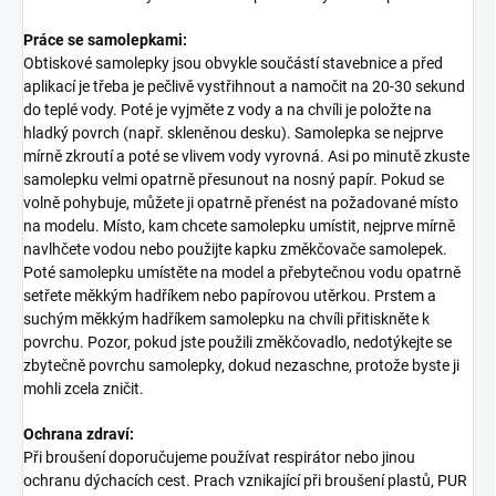
Práce se samolepkami:
Obtiskové samolepky jsou obvykle součástí stavebnice a před
aplikací je třeba je pečlivě vystřihnout a namočit na 20-30 sekund
do teplé vody. Poté je vyjměte z vody a na chvíli je položte na
hladký povrch (např. skleněnou desku). Samolepka se nejprve
mírně zkroutí a poté se vlivem vody vyrovná. Asi po minutě zkuste
samolepku velmi opatrně přesunout na nosný papír. Pokud se
volně pohybuje, můžete ji opatrně přenést na požadované místo
na modelu. Místo, kam chcete samolepku umístit, nejprve mírně
navlhčete vodou nebo použijte kapku změkčovače samolepek.
Poté samolepku umístěte na model a přebytečnou vodu opatrně
setřete měkkým hadříkem nebo papírovou utěrkou. Prstem a
suchým měkkým hadříkem samolepku na chvíli přitiskněte k
povrchu. Pozor, pokud jste použili změkčovadlo, nedotýkejte se
zbytečně povrchu samolepky, dokud nezaschne, protože byste ji
mohli zcela zničit.
Ochrana zdraví:
Při broušení doporučujeme používat respirátor nebo jinou
ochranu dýchacích cest. Prach vznikající při broušení plastů, PUR