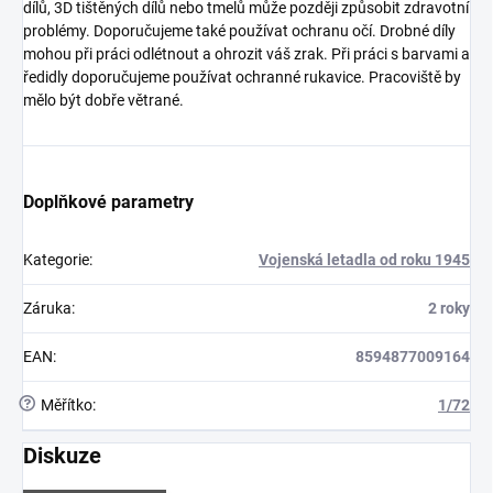
dílů, 3D tištěných dílů nebo tmelů může později způsobit zdravotní
problémy. Doporučujeme také používat ochranu očí. Drobné díly
mohou při práci odlétnout a ohrozit váš zrak. Při práci s barvami a
ředidly doporučujeme používat ochranné rukavice. Pracoviště by
mělo být dobře větrané.
Doplňkové parametry
Kategorie
:
Vojenská letadla od roku 1945
Záruka
:
2 roky
EAN
:
8594877009164
?
Měřítko
:
1/72
Diskuze