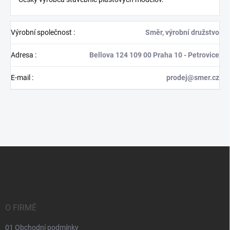
Výrobní společnost
:
Směr, výrobní družstvo
Adresa
:
Bellova 124 109 00 Praha 10 - Petrovice
E-mail
:
prodej@smer.cz
Z
á
p
a
t
í
O FIRMĚ
01 Obchodní podmínky