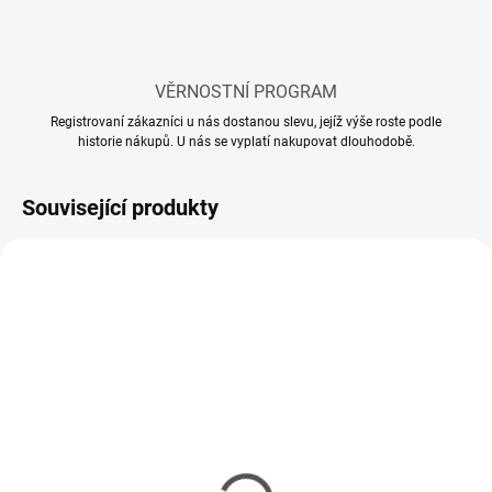
VĚRNOSTNÍ PROGRAM
Registrovaní zákazníci u nás dostanou slevu, jejíž výše roste podle
historie nákupů. U nás se vyplatí nakupovat dlouhodobě.
Související produkty
SKLADEM
SKLADEM
(65 KS)
(112 KS)
Lepidlo Revell Contacta
Lepidlo Revell Contacta