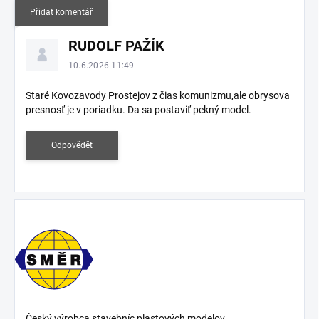
Přidat komentář
V
RUDOLF PAŽÍK
ý
p
10.6.2026 11:49
i
s
Staré Kovozavody Prostejov z čias komunizmu,ale obrysova
presnosť je v poriadku. Da sa postaviť pekný model.
d
i
s
Odpovědět
k
u
z
í
Český výrobca stavebníc plastových modelov.