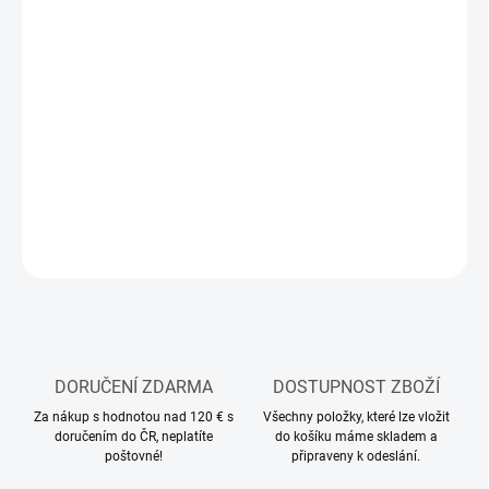
MOŽNOSTI
DORUČENÍ
−
+
Přidat do košíku
Stavebnice plastového modelu letadla
DETAILNÍ INFORMACE
ZEPTAT SE
HLÍDAT
DORUČENÍ ZDARMA
DOSTUPNOST ZBOŽÍ
Za nákup s hodnotou nad 120 € s
Všechny položky, které lze vložit
doručením do ČR, neplatíte
do košíku máme skladem a
poštovné!
připraveny k odeslání.