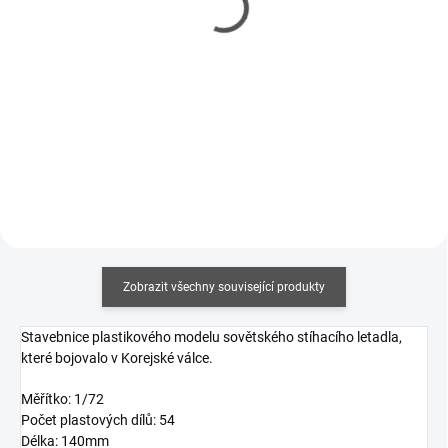
profi 25g
Profi Mini 12,5g
126 Kč
92 Kč
102 Kč bez DPH
75 Kč bez DPH
Měrná
Měrná
504 Kč / 100 g
7 360 Kč / 1 kg
cena:
cena:
Do košíku
Do košíku
Zobrazit všechny související produkty
Stavebnice plastikového modelu sovětského stíhacího letadla,
které bojovalo v Korejské válce.
Měřítko: 1/72
Počet plastových dílů: 54
Délka: 140mm