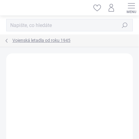
Přejít
na
obsah
Hledat
Vojenská letadla od roku 1945
ZNAČKA:
SMĚR