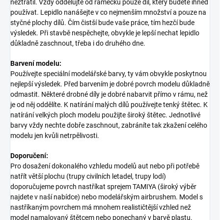
neztratil. Vždy oddělujte od rámečku pouze díl, který budete ihned
používat. Lepidlo nanášejte v co nejmenším množství a pouze na
styčné plochy dílů. Čím čistší bude vaše práce, tím hezčí bude
výsledek. Při stavbě nespěchejte, obvykle je lepší nechat lepidlo
důkladně zaschnout, třeba i do druhého dne.
Barvení modelu:
Používejte speciální modelářské barvy, ty vám obvykle poskytnou
nejlepší výsledek. Před barvením je dobré povrch modelu důkladně
odmastit. Některé drobné díly je dobré nabarvit přímo v rámu, než
je od něj oddělíte. K natírání malých dílů používejte tenký štětec. K
natírání velkých ploch modelu použijte široký štětec. Jednotlivé
barvy vždy nechte dobře zaschnout, zabráníte tak zkažení celého
modelu jen kvůli netrpělivosti.
Doporučení:
Pro dosažení dokonalého vzhledu modelů aut nebo při potřebě
natřít větší plochu (trupy civilních letadel, trupy lodí)
doporučujeme povrch nastříkat sprejem TAMIYA (široký výběr
najdete v naší nabídce) nebo modelářským airbrushem. Model s
nastříkaným povrchem má mnohem realističtější vzhled než
model namalovaný štětcem nebo ponechaný v barvě plastu.