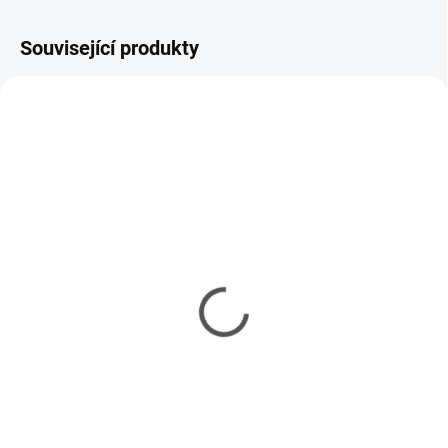
Související produkty
SKLADEM
SKLADEM
(1 KS)
(2 KS)
HM31024 Zenit zadné
Tlmiče Carson ALU
tlmiče 2 ks
dampers 75mm 1/10 2
ks
311 Kč
313 Kč
253 Kč bez DPH
254 Kč bez DPH
Do košíku
Do košíku