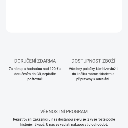
−
+
Přidat do košíku
ZEPTAT SE
HLÍDAT
DORUČENÍ ZDARMA
DOSTUPNOST ZBOŽÍ
Za nákup s hodnotou nad 120 € s
Všechny položky, které lze vložit
doručením do ČR, neplatíte
do košíku máme skladem a
poštovné!
připraveny k odeslání.
VĚRNOSTNÍ PROGRAM
Registrovaní zákazníci u nás dostanou slevu, jejíž výše roste podle
historie nákupů. U nás se vyplatí nakupovat dlouhodobě.