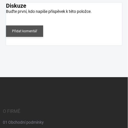
Diskuze
Buďte první, kdo napíše příspěvek k této položce.
Přidat komentář
Z
á
p
a
t
í
O FIRMĚ
01 Obchodní podmínky