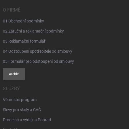
t
í
O FIRMĚ
01 Obchodní podmínky
02 Záruční a reklamační podmínky
03 Reklamační formulář
04 Odstoupení spotřebitele od smlouvy
05 Formulář pro odstoupení od smlouvy
Archiv
SLUŽBY
Věrnostní program
Slevy pro školy a CVČ
Prodejna a výdejna Poprad