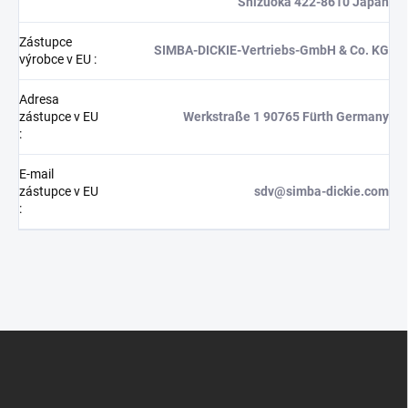
Shizuoka 422-8610 Japan
Zástupce
SIMBA-DICKIE-Vertriebs-GmbH & Co. KG
výrobce v EU
:
Adresa
zástupce v EU
Werkstraße 1 90765 Fürth Germany
:
E-mail
zástupce v EU
sdv@simba-dickie.com
:
Z
á
p
a