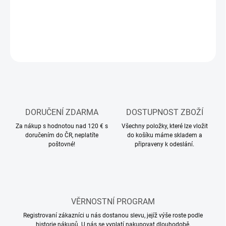
−
+
Přidat do košíku
ZEPTAT SE
HLÍDAT
DORUČENÍ ZDARMA
DOSTUPNOST ZBOŽÍ
Za nákup s hodnotou nad 120 € s
Všechny položky, které lze vložit
doručením do ČR, neplatíte
do košíku máme skladem a
poštovné!
připraveny k odeslání.
VĚRNOSTNÍ PROGRAM
Registrovaní zákazníci u nás dostanou slevu, jejíž výše roste podle
historie nákupů. U nás se vyplatí nakupovat dlouhodobě.