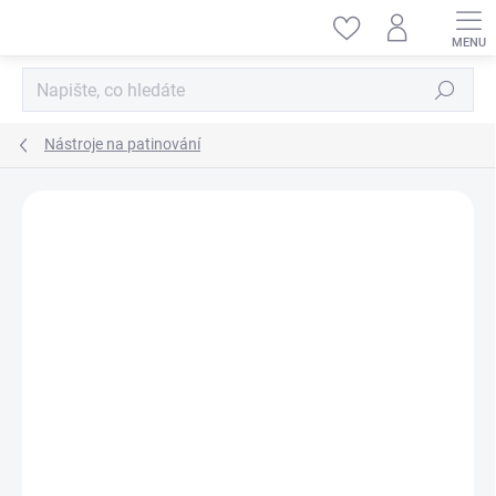
Přejít
na
obsah
Hledat
Nástroje na patinování
ZNAČKA:
TAMIYA