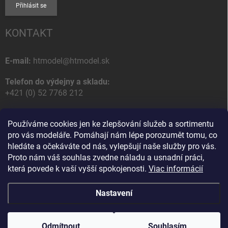
Přihlásit se
KONTAKT
E-mail:
htmodel@htmodel.sk
Telefon do výdejny a skladu:
+421 (0) 52 7768 212
Poštovní / Odběrná adresa:
Používáme cookies jen ke zlepšování služeb a sortimentu
HT model
pro vás modeláře. Pomáhají nám lépe porozumět tomu, co
Na letisko 49
hledáte a očekáváte od nás, vylepšují naše služby pro vás.
058 01 Poprad
Proto nám váš souhlas zvedne náladu a usnadní práci,
Slovenská Republika
která povede k vaší vyšší spokojenosti.
Viac informácií
Nastavení
Copyright 2026
HT model
. Všechna práva vyhrazena.
Upravit nastavení
cookies
Odmítnout
Souhlasím