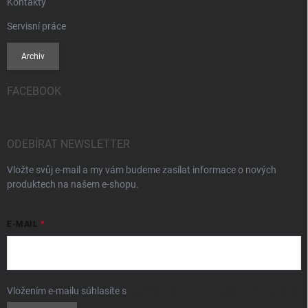
Kontakty
Servisní práce
Archiv
FACEBOOK
ODEBÍRAT NEWSLETTER
Vložte svůj e-mail a my vám budeme zasílat informace o nových
produktech na našem e-shopu.
E-MAIL
Vložením e-mailu súhlasíte s
podmienkami ochrany osobných údajov