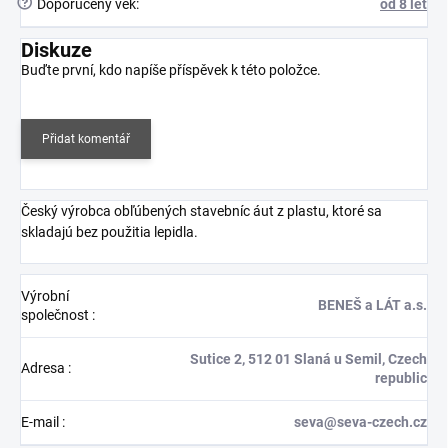
?
Doporučený věk
:
od 8 let
Diskuze
Buďte první, kdo napíše příspěvek k této položce.
Přidat komentář
Český výrobca obľúbených stavebníc áut z plastu, ktoré sa
skladajú bez použitia lepidla.
Výrobní
BENEŠ a LÁT a.s.
společnost
:
Sutice 2, 512 01 Slaná u Semil, Czech
Adresa
:
republic
E-mail
:
seva@seva-czech.cz