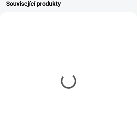
Související produkty
MOMENTÁLNĚ NEDOSTUPNÉ
SKLADEM
(2 KS)
Model set - Nářadí pro
Kleště vyštipovací
modeláře
Tamiya Side Cutter Gray
336 Kč
377 Kč
273 Kč bez DPH
307 Kč bez DPH
Detail
Do košíku