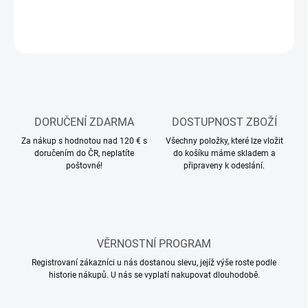
ZEPTAT SE
HLÍDAT
DORUČENÍ ZDARMA
DOSTUPNOST ZBOŽÍ
Za nákup s hodnotou nad 120 € s
Všechny položky, které lze vložit
doručením do ČR, neplatíte
do košíku máme skladem a
poštovné!
připraveny k odeslání.
VĚRNOSTNÍ PROGRAM
Registrovaní zákazníci u nás dostanou slevu, jejíž výše roste podle
historie nákupů. U nás se vyplatí nakupovat dlouhodobě.