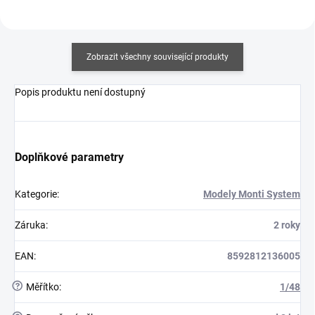
Zobrazit všechny související produkty
Popis produktu není dostupný
Doplňkové parametry
Kategorie
:
Modely Monti System
Záruka
:
2 roky
EAN
:
8592812136005
?
Měřítko
:
1/48