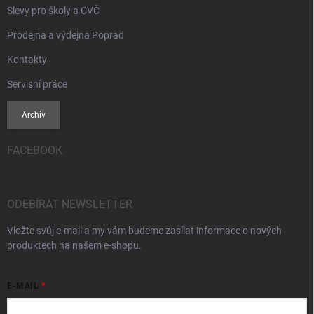
Slevy pro školy a CVČ
Prodejna a výdejna Poprad
Kontakty
Servisní práce
Archiv
FACEBOOK
ODEBÍRAT NEWSLETTER
Vložte svůj e-mail a my vám budeme zasílat informace o nových
produktech na našem e-shopu.
E-MAIL