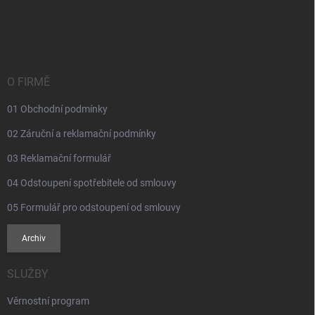
Z
á
p
a
t
í
O FIRMĚ
01 Obchodní podmínky
02 Záruční a reklamační podmínky
03 Reklamační formulář
04 Odstoupení spotřebitele od smlouvy
05 Formulář pro odstoupení od smlouvy
Archiv
SLUŽBY
Věrnostní program