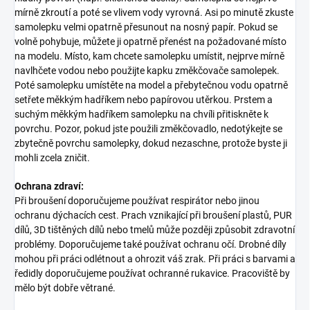
mírně zkroutí a poté se vlivem vody vyrovná. Asi po minutě zkuste
samolepku velmi opatrně přesunout na nosný papír. Pokud se
volně pohybuje, můžete ji opatrně přenést na požadované místo
na modelu. Místo, kam chcete samolepku umístit, nejprve mírně
navlhčete vodou nebo použijte kapku změkčovače samolepek.
Poté samolepku umístěte na model a přebytečnou vodu opatrně
setřete měkkým hadříkem nebo papírovou utěrkou. Prstem a
suchým měkkým hadříkem samolepku na chvíli přitiskněte k
povrchu. Pozor, pokud jste použili změkčovadlo, nedotýkejte se
zbytečně povrchu samolepky, dokud nezaschne, protože byste ji
mohli zcela zničit.
Ochrana zdraví:
Při broušení doporučujeme používat respirátor nebo jinou
ochranu dýchacích cest. Prach vznikající při broušení plastů, PUR
dílů, 3D tištěných dílů nebo tmelů může později způsobit zdravotní
problémy. Doporučujeme také používat ochranu očí. Drobné díly
mohou při práci odlétnout a ohrozit váš zrak. Při práci s barvami a
ředidly doporučujeme používat ochranné rukavice. Pracoviště by
mělo být dobře větrané.