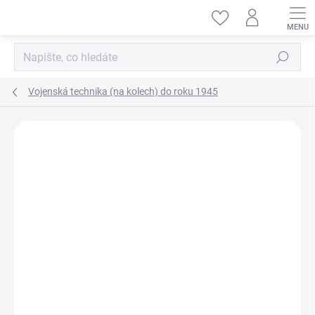
Přejít
na
obsah
Hledat
Vojenská technika (na kolech) do roku 1945
ZNAČKA:
MASTER BOX LTD