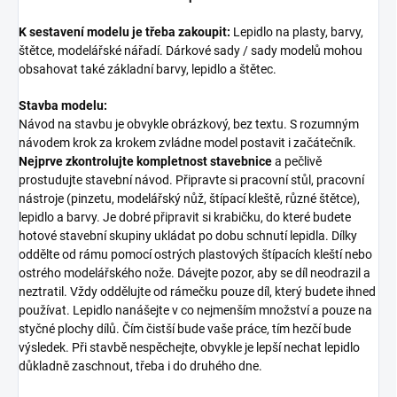
K sestavení modelu je třeba zakoupit:
Lepidlo na plasty, barvy,
štětce, modelářské nářadí. Dárkové sady / sady modelů mohou
obsahovat také základní barvy, lepidlo a štětec.
Stavba modelu:
Návod na stavbu je obvykle obrázkový, bez textu. S rozumným
návodem krok za krokem zvládne model postavit i začátečník.
Nejprve zkontrolujte kompletnost stavebnice
a pečlivě
prostudujte stavební návod. Připravte si pracovní stůl, pracovní
nástroje (pinzetu, modelářský nůž, štípací kleště, různé štětce),
lepidlo a barvy. Je dobré připravit si krabičku, do které budete
hotové stavební skupiny ukládat po dobu schnutí lepidla. Dílky
oddělte od rámu pomocí ostrých plastových štípacích kleští nebo
ostrého modelářského nože. Dávejte pozor, aby se díl neodrazil a
neztratil. Vždy oddělujte od rámečku pouze díl, který budete ihned
používat. Lepidlo nanášejte v co nejmenším množství a pouze na
styčné plochy dílů. Čím čistší bude vaše práce, tím hezčí bude
výsledek. Při stavbě nespěchejte, obvykle je lepší nechat lepidlo
důkladně zaschnout, třeba i do druhého dne.