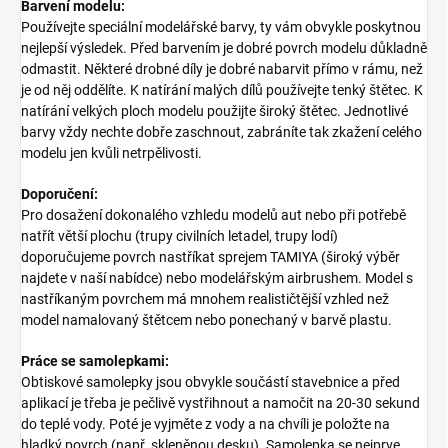
Barvení modelu:
Používejte speciální modelářské barvy, ty vám obvykle poskytnou
nejlepší výsledek. Před barvením je dobré povrch modelu důkladně
odmastit. Některé drobné díly je dobré nabarvit přímo v rámu, než
je od něj oddělíte. K natírání malých dílů používejte tenký štětec. K
natírání velkých ploch modelu použijte široký štětec. Jednotlivé
barvy vždy nechte dobře zaschnout, zabráníte tak zkažení celého
modelu jen kvůli netrpělivosti.
Doporučení:
Pro dosažení dokonalého vzhledu modelů aut nebo při potřebě
natřít větší plochu (trupy civilních letadel, trupy lodí)
doporučujeme povrch nastříkat sprejem TAMIYA (široký výběr
najdete v naší nabídce) nebo modelářským airbrushem. Model s
nastříkaným povrchem má mnohem realističtější vzhled než
model namalovaný štětcem nebo ponechaný v barvě plastu.
Práce se samolepkami:
Obtiskové samolepky jsou obvykle součástí stavebnice a před
aplikací je třeba je pečlivě vystřihnout a namočit na 20-30 sekund
do teplé vody. Poté je vyjměte z vody a na chvíli je položte na
hladký povrch (např. skleněnou desku). Samolepka se nejprve