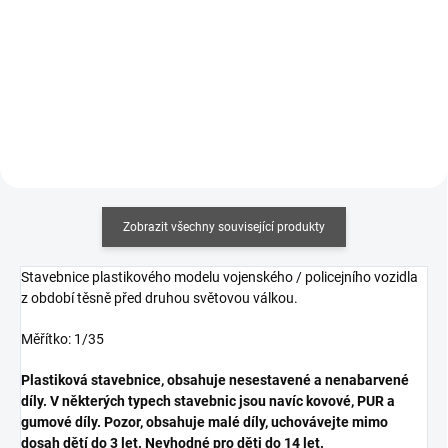
Měrná
343,33 Kč / 100 ml
cena:
Měrná
343,33 Kč / 100 ml
Do košíku
cena:
Do košíku
Zobrazit všechny související produkty
Stavebnice plastikového modelu vojenského / policejního vozidla
z období těsně před druhou světovou válkou.
Měřítko: 1/35
Plastiková stavebnice, obsahuje nesestavené a nenabarvené
díly. V některých typech stavebnic jsou navíc kovové, PUR a
gumové díly. Pozor, obsahuje malé díly, uchovávejte mimo
dosah dětí do 3 let. Nevhodné pro děti do 14 let.