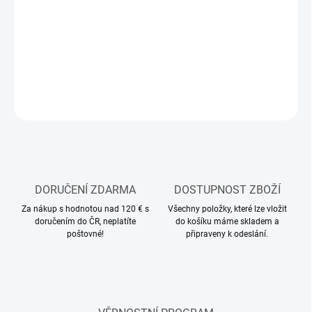
Stavebnice plastového modelu vojenského vozidla
DETAILNÍ INFORMACE
ZEPTAT SE
HLÍDAT
DORUČENÍ ZDARMA
DOSTUPNOST ZBOŽÍ
Za nákup s hodnotou nad 120 € s
Všechny položky, které lze vložit
doručením do ČR, neplatíte
do košíku máme skladem a
poštovné!
připraveny k odeslání.