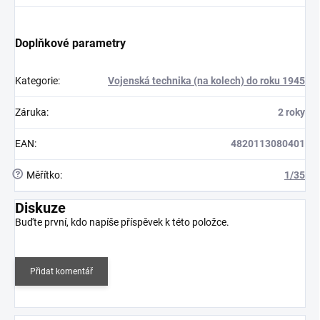
Doplňkové parametry
Kategorie
:
Vojenská technika (na kolech) do roku 1945
Záruka
:
2 roky
EAN
:
4820113080401
?
Měřítko
:
1/35
Diskuze
Buďte první, kdo napíše příspěvek k této položce.
Přidat komentář