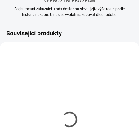
VĚRNOSTNÍ PROGRAM
Registrovaní zákazníci u nás dostanou slevu, jejíž výše roste podle
historie nákupů. U nás se vyplatí nakupovat dlouhodobě.
Související produkty
SKLADEM
SKLADEM
(8 KS)
(18 KS)
Lepidlo Ammo Medium
Lepidlo Ammo Standard
Dense Cement - Slow Dry
Cement 30 ml
30 ml
103 Kč
103 Kč
84 Kč bez DPH
84 Kč bez DPH