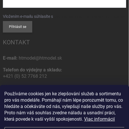
Vložením e-mailu súhlasíte s
podmienkami ochrany osobných údajov
Přihlásit se
KONTAKT
E-mail:
htmodel@htmodel.sk
Telefon do výdejny a skladu:
+421 (0) 52 7768 212
Poštovní / Odběrná adresa:
Používáme cookies jen ke zlepšování služeb a sortimentu
HT model
pro vás modeláře. Pomáhají nám lépe porozumět tomu, co
Na letisko 49
hledáte a očekáváte od nás, vylepšují naše služby pro vás.
058 01 Poprad
Proto nám váš souhlas zvedne náladu a usnadní práci,
Slovenská Republika
která povede k vaší vyšší spokojenosti.
Viac informácií