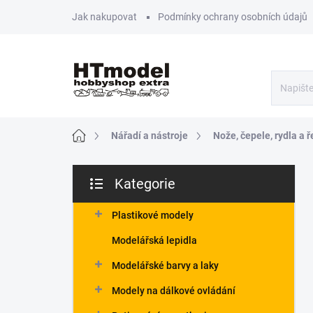
Přejít
Jak nakupovat
Podmínky ochrany osobních údajů
na
obsah
Domů
Nářadí a nástroje
Nože, čepele, rydla a 
P
Kategorie
o
Přeskočit
s
kategorie
t
Plastikové modely
r
Modelářská lepidla
a
n
Modelářské barvy a laky
n
Modely na dálkové ovládání
í
p