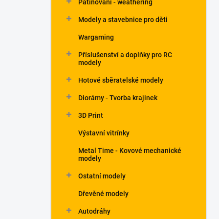
Patinování - weathering
a
n
Modely a stavebnice pro děti
e
Wargaming
l
Příslušenství a doplňky pro RC
modely
Hotové sběratelské modely
Diorámy - Tvorba krajinek
3D Print
Výstavní vitrínky
Metal Time - Kovové mechanické
modely
Ostatní modely
Dřevěné modely
Autodráhy