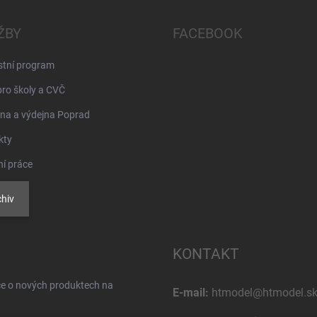
ŽBY
FACEBOOK
stní program
pro školy a CVČ
na a výdejna Poprad
kty
ní práce
hiv
KONTAKT
ce o nových produktech na
E-mail:
htmodel@htmodel.s