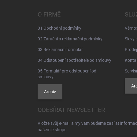
p
a
O FIRMĚ
SLU
t
í
01 Obchodní podmínky
Věrno
02 Záruční a reklamační podmínky
Slevy 
03 Reklamační formulář
Prodej
04 Odstoupení spotřebitele od smlouvy
Konta
05 Formulář pro odstoupení od
Servis
smlouvy
Arc
Archiv
ODEBÍRAT NEWSLETTER
Vložte svůj e-mail a my vám budeme zasílat informa
našem e-shopu.