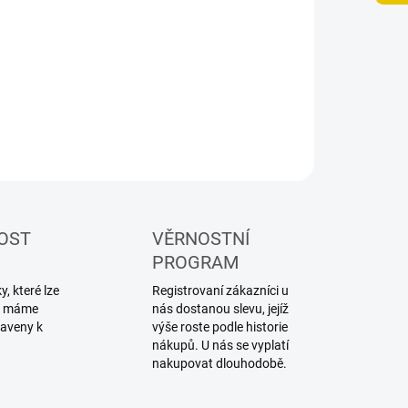
−
+
Přidat do košíku
ILNÍ INFORMACE
ZEPTAT SE
HLÍDAT
OST
VĚRNOSTNÍ
PROGRAM
, které lze
Registrovaní zákazníci u
ku máme
nás dostanou slevu, jejíž
raveny k
výše roste podle historie
nákupů. U nás se vyplatí
nakupovat dlouhodobě.