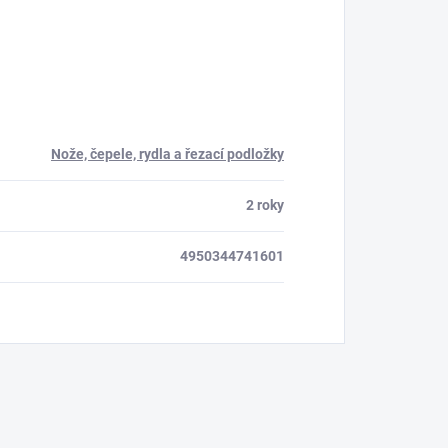
Nože, čepele, rydla a řezací podložky
2 roky
4950344741601