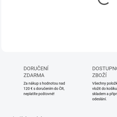
DETA
DORUČENÍ
DOSTUPN
ZDARMA
ZBOŽÍ
Za nákup s hodnotou nad
Všechny položky
120 € s doručením do ČR,
vložit do koší
neplatíte poštovné!
skladem a přip
odeslání.