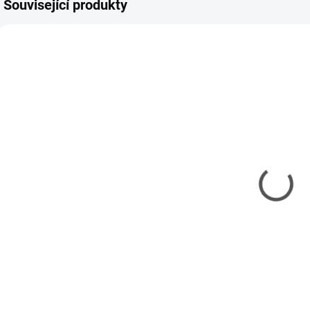
Související produkty
TAM-74091
TAM-74156
SKLADEM
SKLADEM
(3 KS)
(3 KS)
Rýdlo na plast
Šablona
II. Tamiya
čtvercová
Modeling
232 Kč
Template
206 Kč
189 Kč bez DPH
Square 1-
167 Kč bez DPH
10mm
Do košíku
Do košíku