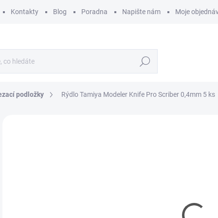
Kontakty
Blog
Poradna
Napište nám
Moje objedná
Hledat
řezací podložky
Rýdlo Tamiya Modeler Knife Pro Scriber 0,4mm 5 ks
ZNAČKA:
TAMIYA
1
134
Měr
SK
cena
MŮŽ
DO:
11.
MOŽ