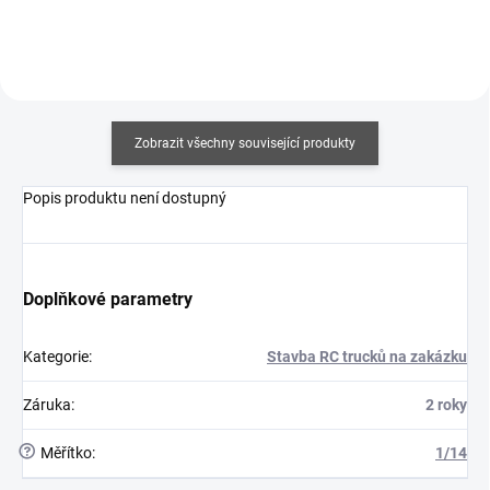
Zobrazit všechny související produkty
Popis produktu není dostupný
Doplňkové parametry
Kategorie
:
Stavba RC trucků na zakázku
Záruka
:
2 roky
?
Měřítko
:
1/14