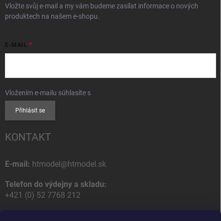
Vložte svůj e-mail a my vám budeme zasílat informace o nových
produktech na našem e-shopu.
E-MAIL
Vložením e-mailu súhlasíte s
podmienkami ochrany osobných údajov
Přihlásit se
KONTAKT
E-mail:
htmodel@htmodel.sk
Telefon do výdejny a skladu:
+421 (0) 52 7768 212
Poštovní / Odběrná adresa: