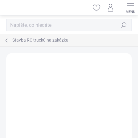
Přejít
na
obsah
Hledat
Stavba RC trucků na zakázku
ZNAČKA:
HT MODEL