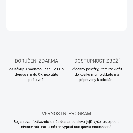
MOŽNOSTI
DORUČENÍ
ZEPTAT SE
HLÍDAT
DORUČENÍ ZDARMA
DOSTUPNOST ZBOŽÍ
Za nákup s hodnotou nad 120 € s
Všechny položky, které lze vložit
doručením do ČR, neplatíte
do košíku máme skladem a
poštovné!
připraveny k odeslání.
VĚRNOSTNÍ PROGRAM
Registrovaní zákazníci u nás dostanou slevu, jejíž výše roste podle
historie nákupů. U nás se vyplatí nakupovat dlouhodobě.