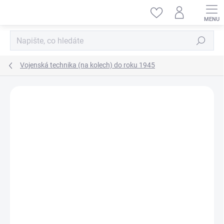
Přejít
na
obsah
Hledat
Vojenská technika (na kolech) do roku 1945
ZNAČKA:
ICM