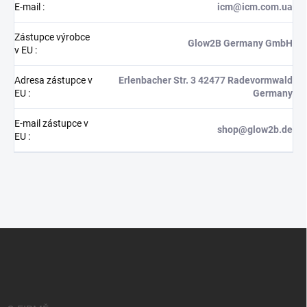
E-mail
:
icm@icm.com.ua
Zástupce výrobce
Glow2B Germany GmbH
v EU
:
Adresa zástupce v
Erlenbacher Str. 3 42477 Radevormwald
EU
:
Germany
E-mail zástupce v
shop@glow2b.de
EU
:
Z
á
p
a
t