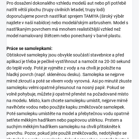
Pro dosažení dokonalého vzhledu modelů aut nebo při potřebě
natřít větší plochu (trupy civilních letadel, trupy lodí)
doporučujeme povrch nastříkat sprejem TAMIYA (široký výběr
najdete v naší nabídce) nebo modelářským airbrushem. Model s
nastříkaným povrchem má mnohem realističtější vzhled než
model namalovaný štětcem nebo ponechaný v barvě plastu.
Práce se samolepkami:
Obtiskové samolepky jsou obvykle součástí stavebnice a před
aplikací je třeba je pečlivě vystřihnout a namočit na 20-30 sekund
do teplé vody. Poté je vyjměte z vody a na chvíli je položte na
hladký povrch (např. skleněnou desku). Samolepka se nejprve
mírně zkroutí a poté se vlivem vody vyrovná. Asi po minutě zkuste
samolepku velmi opatrně přesunout na nosný papír. Pokud se
volně pohybuje, můžete ji opatrně přenést na požadované místo
na modelu. Místo, kam chcete samolepku umístit, nejprve mírně
navlhčete vodou nebo použijte kapku změkčovače samolepek.
Poté samolepku umístěte na model a přebytečnou vodu opatrně
setřete měkkým hadříkem nebo papírovou utěrkou. Prstem a
suchým měkkým hadříkem samolepku na chvíli přitiskněte k
povrchu. Pozor, pokud jste použili změkčovadlo, nedotýkejte se