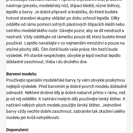
nástroje (pinzetu, modelářský nůž, štípací kleště, různé štětce),
lepidlo a barvy. Je dobré připravit si krabičku, do které budete
hotové stavební skupiny ukládat po dobu schnutí lepidla. Dílky
oddělte od rámu pomocí ostrých plastových štípacích kleští nebo
ostrého modelářského nože. Dávejte pozor, aby se díl neodrazil a
neztratil. Vždy oddělujte od rámečku pouze díl, který budete ihned
používat. Lepidlo nanášejte v co nejmenším množství a pouze na
styčné plochy dílů. Čím čistší bude vaše práce, tím hezčí bude
výsledek. Při stavbě nespěchejte, obvykle je lepší nechat lepidlo
důkladně zaschnout, třeba i do druhého dne.
Barvení modelu:
Používejte speciální modelářské barvy, ty vám obvykle poskytnou
nejlepší výsledek. Před barvením je dobré povrch modelu důkladně
odmastit. Některé drobné díly je dobré nabarvit přímo v rámu, než
je od něj oddělíte. K natírání malých dílů používejte tenký štětec. K
natírání velkých ploch modelu použijte široký štětec. Jednotlivé
barvy vždy nechte dobře zaschnout, zabráníte tak zkažení celého
modelu jen kvůli netrpělivosti.
Doporučení: