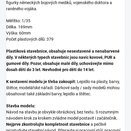
figurky německých bojových mediků, vojenského doktora a
raněného vojáka.
Měřítko: 1/35
Délka. 169mm
Výška: 60mm
Počet plastových dílů: 379
Plastiková stavebnice, obsahuje nesestavené a nenabarvené
díly. V některých typech stavebnic jsou navíc kovové, PUR a
gumové díly. Pozor, obsahuje malé díly, uchovávejte mimo
dosah dětí do 3 let. Nevhodné pro děti do 14 let.
K sestavení modelu je třeba zakoupit:
Lepidlo na plasty, barvy,
štětce, modelářské nářadí. Dárkové sady / sady modelů mohou
obsahovat také základní barvy, lepidlo a štětec.
Stavba modelu:
Návod na stavbu je obvykle obrázkový, bez textu. S rozumným
návodem krok za krokem zvládne model postavit i začátečník.
Nejprve zkontrolujte kompletnost stavebnice
a pečlivě
prostudujte stavební návod. Připravte si pracovní stůl, pracovní