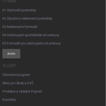
í
O FIRMĚ
01 Obchodní podmínky
02 Záruční a reklamační podmínky
03 Reklamační formulář
04 Odstoupení spotřebitele od smlouvy
05 Formulář pro odstoupení od smlouvy
Archiv
SLUŽBY
Věrnostní program
Slevy pro školy a CVČ
Prodejna a výdejna Poprad
Kontakty