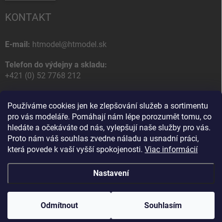
KONTAKT
E-mail:
htmodel@htmodel.sk
Telefon do výdejny a skladu:
+421 (0) 52 7768 212
Poštovní / Odběrná adresa:
Používáme cookies jen ke zlepšování služeb a sortimentu
HT model
pro vás modeláře. Pomáhají nám lépe porozumět tomu, co
Na letisko 49
hledáte a očekáváte od nás, vylepšují naše služby pro vás.
058 01 Poprad
Proto nám váš souhlas zvedne náladu a usnadní práci,
Slovenská Republika
která povede k vaší vyšší spokojenosti.
Viac informácií
Nastavení
Copyright 2026
HT model
. Všechna práva vyhrazena.
Upravit nastavení
cookies
Odmítnout
Souhlasím
Vytvořil Shoptet