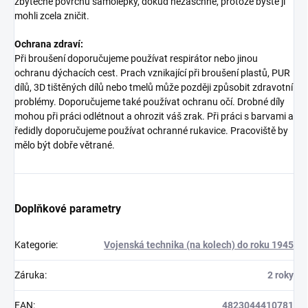
zbytečně povrchu samolepky, dokud nezaschne, protože byste ji
mohli zcela zničit.
Ochrana zdraví:
Při broušení doporučujeme používat respirátor nebo jinou
ochranu dýchacích cest. Prach vznikající při broušení plastů, PUR
dílů, 3D tištěných dílů nebo tmelů může později způsobit zdravotní
problémy. Doporučujeme také používat ochranu očí. Drobné díly
mohou při práci odlétnout a ohrozit váš zrak. Při práci s barvami a
ředidly doporučujeme používat ochranné rukavice. Pracoviště by
mělo být dobře větrané.
Doplňkové parametry
Kategorie
:
Vojenská technika (na kolech) do roku 1945
Záruka
:
2 roky
EAN
:
4823044410781