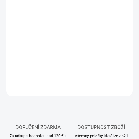
MŮŽEME
DORUČIT DO:
11.8.2026
MOŽNOSTI
DORUČENÍ
−
+
Přidat do košíku
Stavebnice plastového modelu vojenské techniky
DETAILNÍ INFORMACE
ZEPTAT SE
HLÍDAT
DORUČENÍ ZDARMA
DOSTUPNOST ZBOŽÍ
Za nákup s hodnotou nad 120 € s
Všechny položky, které lze vložit