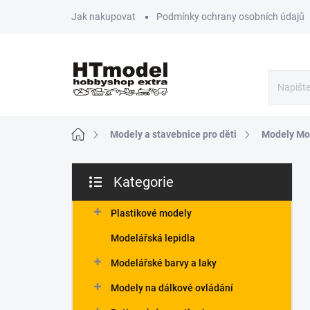
Přejít
Jak nakupovat
Podmínky ochrany osobních údajů
na
obsah
Domů
Modely a stavebnice pro děti
Modely Mo
P
Kategorie
o
Přeskočit
s
kategorie
t
Plastikové modely
r
Modelářská lepidla
a
n
Modelářské barvy a laky
n
Modely na dálkové ovládání
í
p