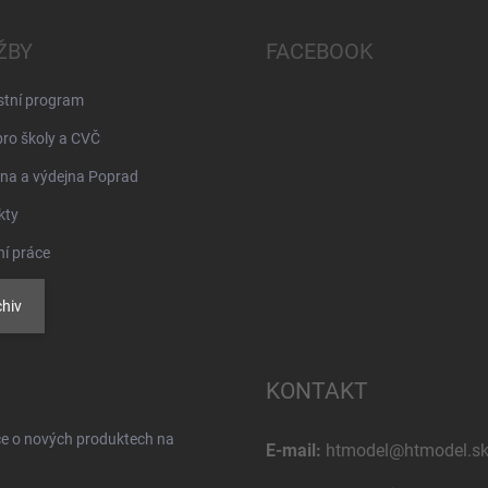
ŽBY
FACEBOOK
stní program
pro školy a CVČ
na a výdejna Poprad
kty
ní práce
hiv
KONTAKT
ce o nových produktech na
E-mail:
htmodel@htmodel.s