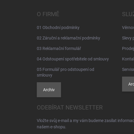
p
a
O FIRMĚ
SLU
t
í
01 Obchodní podmínky
Věrno
02 Záruční a reklamační podmínky
Slevy 
03 Reklamační formulář
Prodej
04 Odstoupení spotřebitele od smlouvy
Konta
05 Formulář pro odstoupení od
Servis
smlouvy
Arc
Archiv
ODEBÍRAT NEWSLETTER
Vložte svůj e-mail a my vám budeme zasílat informa
našem e-shopu.