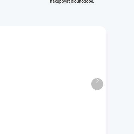
nakupovat dlouhodobě.
TAM-74142
TAM-74104
SKLADEM
SKLADEM
(6 KS)
(14 KS)
Další
ezací
Sada jehlových
produkt
podložka
pilníků Tamiya
Tamiya A5
(3ks)
modrá
223 Kč
177 Kč
81 Kč bez DPH
144 Kč bez DPH
Do košíku
Do košíku