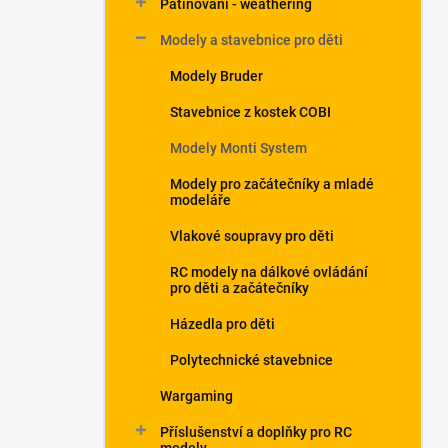
Patinování - weathering
a
n
Modely a stavebnice pro děti
e
Modely Bruder
l
Stavebnice z kostek COBI
Modely Monti System
Modely pro začátečníky a mladé
modeláře
Vlakové soupravy pro děti
RC modely na dálkové ovládání
pro děti a začátečníky
Házedla pro děti
Polytechnické stavebnice
Wargaming
Příslušenství a doplňky pro RC