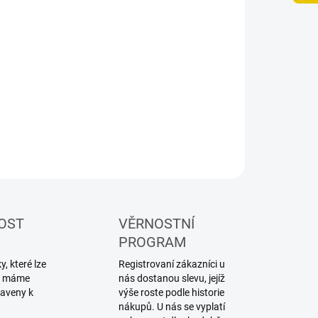
−
+
Přidat do košíku
ZEPTAT SE
HLÍDAT
OST
VĚRNOSTNÍ
PROGRAM
, které lze
Registrovaní zákazníci u
ku máme
nás dostanou slevu, jejíž
raveny k
výše roste podle historie
nákupů. U nás se vyplatí