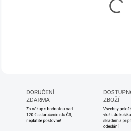
DORUČENÍ
DOSTUPN
ZDARMA
ZBOŽÍ
Za nákup s hodnotou nad
Všechny položky
120 € s doručením do ČR,
vložit do koší
neplatíte poštovné!
skladem a přip
odeslání.