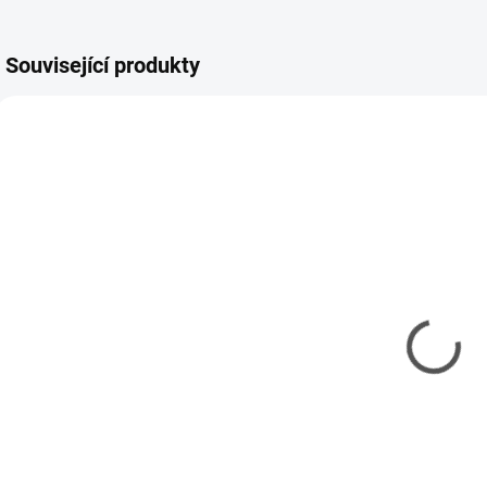
Související produkty
REV-29619
TAM-74093
MOMENTÁLNĚ
SKLADEM
NEDOSTUPNÉ
(2 KS)
Model set -
Kleště
Ř
Nářadí pro
vyštipovací
modeláře
Tamiya Side
Cutter Gray
337 Kč
378 Kč
274 Kč bez DPH
307 Kč bez DPH
1
Detail
Do košíku