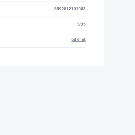
8592812101003
1/35
od 6 let