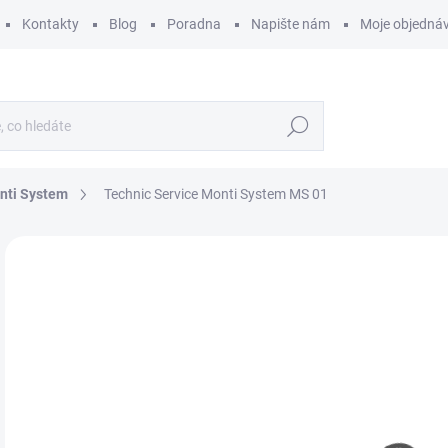
Kontakty
Blog
Poradna
Napište nám
Moje objedná
Hledat
nti System
Technic Service Monti System MS 01
ZNAČKA:
MONTI SYSTEM
2
209
Měr
SK
cena
MŮŽ
DO:
12.
MOŽ