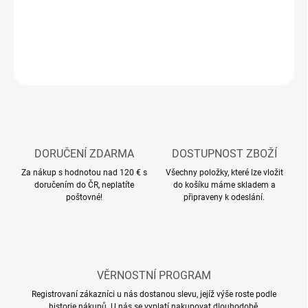
DETAILNÍ INFORMACE
ZEPTAT SE
HLÍDAT
DORUČENÍ ZDARMA
DOSTUPNOST ZBOŽÍ
Za nákup s hodnotou nad 120 € s
Všechny položky, které lze vložit
doručením do ČR, neplatíte
do košíku máme skladem a
poštovné!
připraveny k odeslání.
VĚRNOSTNÍ PROGRAM
Registrovaní zákazníci u nás dostanou slevu, jejíž výše roste podle
historie nákupů. U nás se vyplatí nakupovat dlouhodobě.