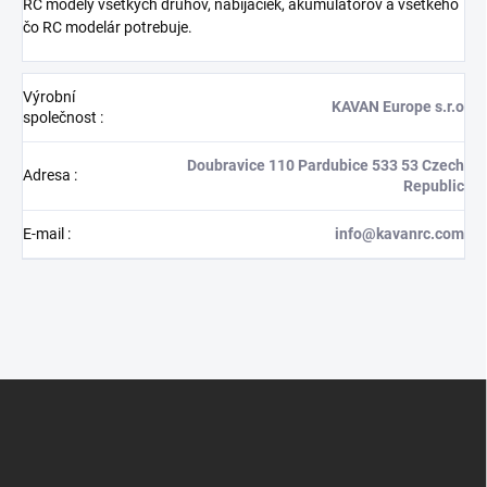
RC modely všetkých druhov, nabíjačiek, akumulátorov a všetkého
čo RC modelár potrebuje.
Výrobní
KAVAN Europe s.r.o
společnost
:
Doubravice 110 Pardubice 533 53 Czech
Adresa
:
Republic
E-mail
:
info@kavanrc.com
Z
á
p
a
t