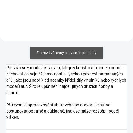
Zobrazit všechny související produkty
Používá se v modelářství tam, kde je v konstrukci modelu nutné
zachovat co nejnižší hmotnost a vysokou pevnost namáhaných
dílů, jako jsou například nosníky křídel, díly vrtulníků nebo rychlých
modelů aut. Široké uplatnění najde i jiných druzích hobby a
sportu.
Při řezání a opracovávání uhlíkového polotovaru je nutno
postupovat opatrně a důkladně, jinak se může rozštěpit podél
vláken.