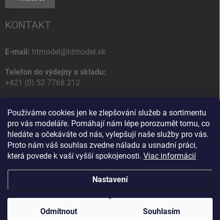
KONTAKT
E-mail:
htmodel@htmodel.sk
Telefon do výdejny a skladu:
+421 (0) 52 7768 212
Poštovní / Odběrná adresa:
Používáme cookies jen ke zlepšování služeb a sortimentu
HT model
pro vás modeláře. Pomáhají nám lépe porozumět tomu, co
Na letisko 49
hledáte a očekáváte od nás, vylepšují naše služby pro vás.
058 01 Poprad
Proto nám váš souhlas zvedne náladu a usnadní práci,
Slovenská Republika
která povede k vaší vyšší spokojenosti.
Viac informácií
Nastavení
Copyright 2026
HT model
. Všechna práva vyhrazena.
Upravit nastavení
cookies
Odmítnout
Souhlasím