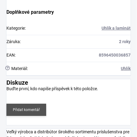
Doplňkové parametry
Kategorie
:
Uhlík a laminát
Záruka
:
2 roky
EAN
:
8596450036857
?
Materiál
:
Uhlík
Diskuze
Buďte první, kdo napíše příspěvek k této položce.
Přidat komentář
Veľký výrobca a distribútor širokého sortimentu príslušenstva pre