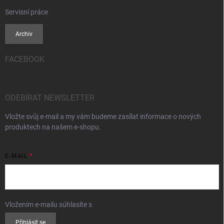
Servisní práce
Archiv
FACEBOOK
ODEBÍRAT NEWSLETTER
Vložte svůj e-mail a my vám budeme zasílat informace o nových
produktech na našem e-shopu.
E-MAIL
Vložením e-mailu súhlasíte s
podmienkami ochrany osobných údajov
Přihlásit se