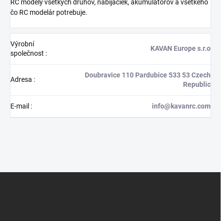
RC modely všetkých druhov, nabíjačiek, akumulátorov a všetkého
čo RC modelár potrebuje.
Výrobní
KAVAN Europe s.r.o
společnost
:
Doubravice 110 Pardubice 533 53 Czech
Adresa
:
Republic
E-mail
:
info@kavanrc.com
Z
á
p
a
t