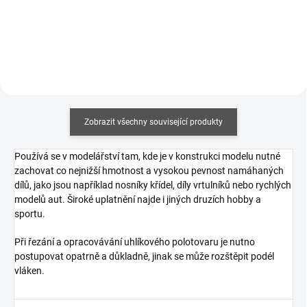
Zobrazit všechny související produkty
Používá se v modelářství tam, kde je v konstrukci modelu nutné
zachovat co nejnižší hmotnost a vysokou pevnost namáhaných
dílů, jako jsou například nosníky křídel, díly vrtulníků nebo rychlých
modelů aut. Široké uplatnění najde i jiných druzích hobby a
sportu.
Při řezání a opracovávání uhlíkového polotovaru je nutno
postupovat opatrně a důkladně, jinak se může rozštěpit podél
vláken.