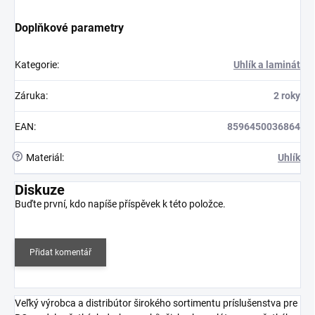
Doplňkové parametry
Kategorie
:
Uhlík a laminát
Záruka
:
2 roky
EAN
:
8596450036864
?
Materiál
:
Uhlík
Diskuze
Buďte první, kdo napíše příspěvek k této položce.
Přidat komentář
Veľký výrobca a distribútor širokého sortimentu príslušenstva pre