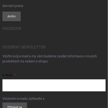
Servisní práce
Archiv
FACEBOOK
ODEBÍRAT NEWSLETTER
Vložte svůj e-mail a my vám budeme zasílat informace o nových
produktech na našem e-shopu.
E-MAIL
Vložením e-mailu súhlasíte s
podmienkami ochrany osobných údajov
Přihlásit se