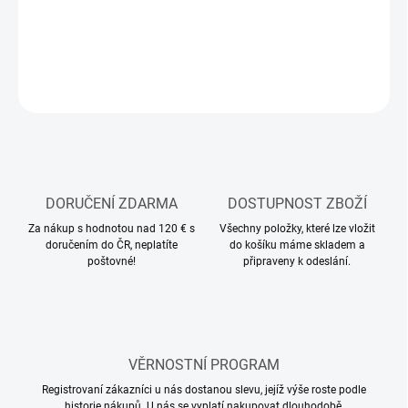
DETAILNÍ INFORMACE
ZEPTAT SE
HLÍDAT
DORUČENÍ ZDARMA
DOSTUPNOST ZBOŽÍ
Za nákup s hodnotou nad 120 € s
Všechny položky, které lze vložit
doručením do ČR, neplatíte
do košíku máme skladem a
poštovné!
připraveny k odeslání.
VĚRNOSTNÍ PROGRAM
Registrovaní zákazníci u nás dostanou slevu, jejíž výše roste podle
historie nákupů. U nás se vyplatí nakupovat dlouhodobě.