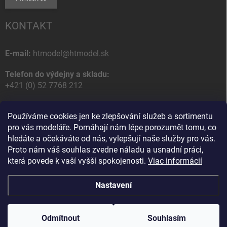
KONTAKT
E-mail:
htmodel@htmodel.sk
Telefon do výdejny a skladu:
+421 (0) 52 7768 212
Poštovní / Odběrná adresa:
Používáme cookies jen ke zlepšování služeb a sortimentu
HT model
pro vás modeláře. Pomáhají nám lépe porozumět tomu, co
Na letisko 49
hledáte a očekáváte od nás, vylepšují naše služby pro vás.
058 01 Poprad
Proto nám váš souhlas zvedne náladu a usnadní práci,
Slovenská Republika
která povede k vaší vyšší spokojenosti.
Viac informácií
Nastavení
Copyright 2026
HT model
. Všechna práva vyhrazena.
Upravit nastavení
cookies
Odmítnout
Souhlasím