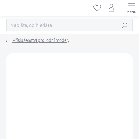
Přejít
na
obsah
Hledat
Příslušenství pro lodní modely
ZNAČKA:
KAVAN