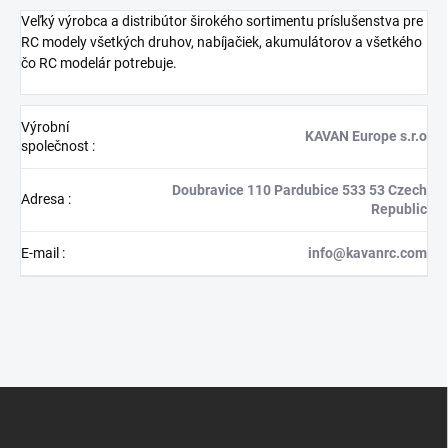
Veľký výrobca a distribútor širokého sortimentu príslušenstva pre
RC modely všetkých druhov, nabíjačiek, akumulátorov a všetkého
čo RC modelár potrebuje.
Výrobní
KAVAN Europe s.r.o
společnost
:
Doubravice 110 Pardubice 533 53 Czech
Adresa
:
Republic
E-mail
:
info@kavanrc.com
Z
á
p