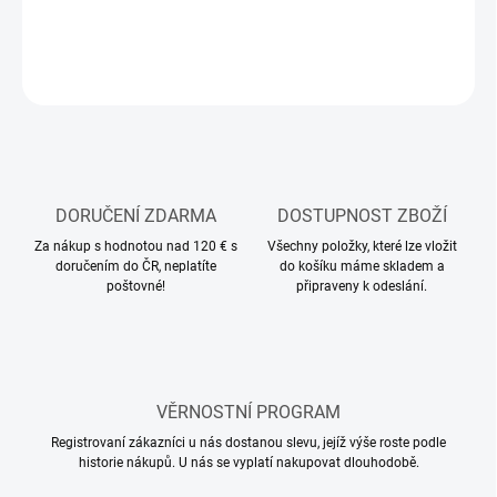
ZEPTAT SE
HLÍDAT
DORUČENÍ ZDARMA
DOSTUPNOST ZBOŽÍ
Za nákup s hodnotou nad 120 € s
Všechny položky, které lze vložit
doručením do ČR, neplatíte
do košíku máme skladem a
poštovné!
připraveny k odeslání.
VĚRNOSTNÍ PROGRAM
Registrovaní zákazníci u nás dostanou slevu, jejíž výše roste podle
historie nákupů. U nás se vyplatí nakupovat dlouhodobě.