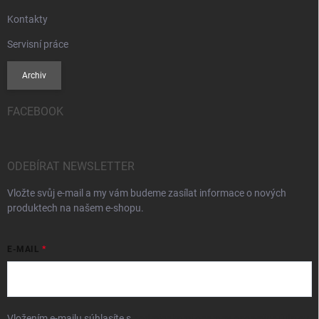
Kontakty
Servisní práce
Archiv
FACEBOOK
ODEBÍRAT NEWSLETTER
Vložte svůj e-mail a my vám budeme zasílat informace o nových
produktech na našem e-shopu.
E-MAIL
Vložením e-mailu súhlasíte s
podmienkami ochrany osobných údajov