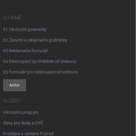
a
t
í
O FIRMĚ
01 Obchodní podmínky
02 Záruční a reklamační podmínky
03 Reklamační formulář
04 Odstoupení spotřebitele od smlouvy
05 Formulář pro odstoupení od smlouvy
Archiv
SLUŽBY
Věrnostní program
Slevy pro školy a CVČ
Prodejna a výdejna Poprad