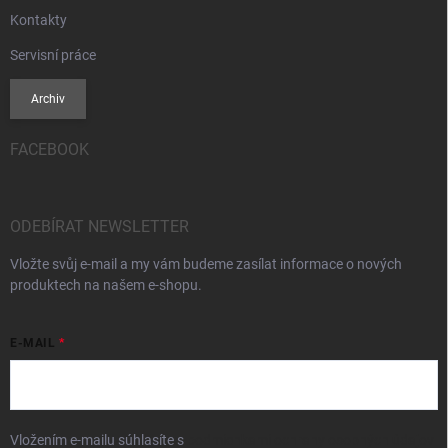
Kontakty
Servisní práce
Archiv
FACEBOOK
ODEBÍRAT NEWSLETTER
Vložte svůj e-mail a my vám budeme zasílat informace o nových
produktech na našem e-shopu.
E-MAIL
Vložením e-mailu súhlasíte s
podmienkami ochrany osobných údajov