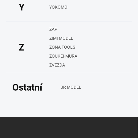
Y
YOKOMO
ZAP
ZIMI MODEL
Z
ZONA TOOLS
ZOUKEI-MURA
ZVEZDA
Ostatní
3R MODEL
Z
á
p