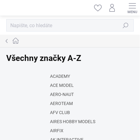
Přejít
na
obsah
Hledat
Domů
Všechny značky A-Z
ACADEMY
ACE MODEL
AERO-NAUT
AEROTEAM
AFV CLUB
AIRES HOBBY MODELS
AIRFIX
AK INTERACTIVE