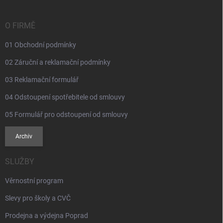
a
t
í
O FIRMĚ
01 Obchodní podmínky
02 Záruční a reklamační podmínky
03 Reklamační formulář
04 Odstoupení spotřebitele od smlouvy
05 Formulář pro odstoupení od smlouvy
Archiv
SLUŽBY
Věrnostní program
Slevy pro školy a CVČ
Prodejna a výdejna Poprad