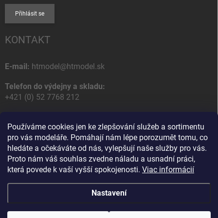
Přihlásit se
KONTAKT
E-mail:
htmodel@htmodel.sk
Telefon do výdejny a skladu:
+421 (0) 52 7768 212
Poštovní / Odběrná adresa:
Používáme cookies jen ke zlepšování služeb a sortimentu
HT model
pro vás modeláře. Pomáhají nám lépe porozumět tomu, co
Na letisko 49
hledáte a očekáváte od nás, vylepšují naše služby pro vás.
058 01 Poprad
Proto nám váš souhlas zvedne náladu a usnadní práci,
Slovenská Republika
která povede k vaší vyšší spokojenosti.
Viac informácií
Nastavení
Copyright 2026
HT model
. Všechna práva vyhrazena.
Upravit nastavení